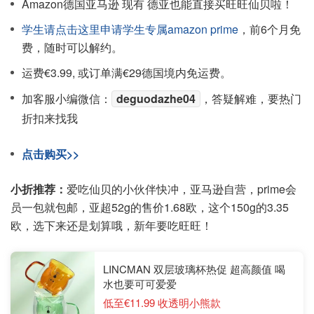
Amazon德国亚马逊 现有 德亚也能直接买旺旺仙贝啦！
学生请点击这里申请学生专属amazon prime
，前6个月免
费，随时可以解约。
运费€3.99, 或订单满€29德国境内免运费。
加客服小编微信：
deguodazhe04
，答疑解难，要热门
折扣来找我
点击购买>>
小折推荐：
爱吃仙贝的小伙伴快冲，亚马逊自营，prime会
员一包就包邮，亚超52g的售价1.68欧，这个150g的3.35
欧，选下来还是划算哦，新年要吃旺旺！
LINCMAN 双层玻璃杯热促 超高颜值 喝
水也要可可爱爱
低至€11.99 收透明小熊款