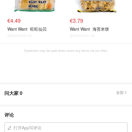
€4.49
€3.79
Want Want
旺旺仙贝
Want Want
海苔米饼
@dealmoon.de
@dealmoon.de
Dealmoon may be paid when users buy items via our links.
问大家
0
全部
评论
打开App写评论