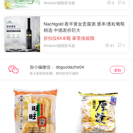
2
0
Amazon德国亚马逊
Nachtgold 夜半黄金贵腐酒 逐串/逐粒葡萄
精选 中德差价巨大
折扣仅€4.8/瓶 家里按箱囤
41
1
Amazon德国亚马逊
加小编微信：
复制
每天刷刷朋友圈，精华折扣不漏掉