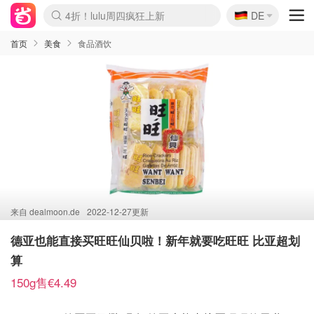
🇩🇪
4折！lulu周四疯狂上新
DE
Boticinal 夏促开抢！
还没结束！&OtherStories大促
Joybuy变相75折 随时失效
速领！Stanley独家85折
疑似霸哥！Camper额外叠85折
Zalando 奥莱闪促！每日更新
Moncler反季囤！5折起+叠9折
Coach Brooklyn仅€192
首页
美食
食品酒饮
来自
dealmoon.de
2022-12-27更新
德亚也能直接买旺旺仙贝啦！新年就要吃旺旺 比亚超划
算
150g售€4.49