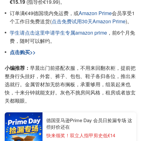
€15.19
(指导价€19.99)。
订单满€49德国境内免运费，或
Amazon Prime
会员享受1
个工作日免费送货(
点击免费试用30天Amazon Prime
)。
学生请点击这里申请学生专属amazon prime
，前6个月免
费，随时可以解约。
点击购买>>
小编推荐：
早晨出门前搭配衣服，不用来回翻衣柜，提前把
整身行头挂好，外套、裤子、包包、鞋子各归各位，推出来
选就行。金属管材加无纺布搁板，承重够用，组装起来也
快，十来分钟就能支好。灰色不挑房间风格，租房或者放玄
关都顺眼。
德国亚马逊Prime Day 会员日捡漏专场 这
些好价还在
快来领奖！双立人指甲剪史低€14