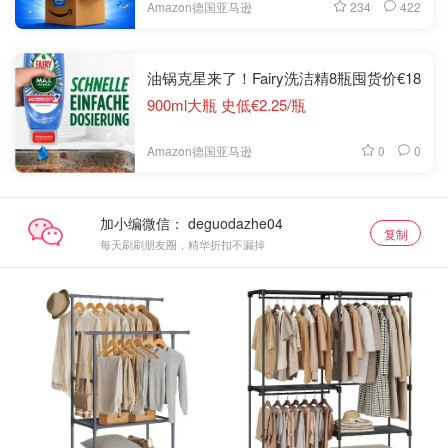
234
422
Amazon德国亚马逊
油锅克星来了！Fairy洗洁精8瓶囤货价€18
900ml大瓶 史低€2.25/瓶
0
0
Amazon德国亚马逊
加小编微信：
复制
每天刷刷朋友圈，精华折扣不漏掉