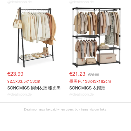
@dealmoon.de
@dealmoon.de
€23.99
€21.23
€26.99
92.5x33.5x153cm
墨黑色 138x43x182cm
SONGMICS 钢制衣架 哑光黑
SONGMICS 衣帽架
@dealmoon.de
@dealmoon.de
Dealmoon may be paid when users buy items via our links.