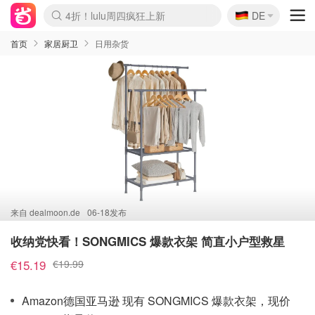
🇩🇪
4折！lulu周四疯狂上新
DE
Boticinal 夏促开抢！
还没结束！&OtherStories大促
Joybuy变相75折 随时失效
速领！Stanley独家85折
疑似霸哥！Camper额外叠85折
Zalando 奥莱闪促！每日更新
Moncler反季囤！5折起+叠9折
Coach Brooklyn仅€192
首页
家居厨卫
日用杂货
来自
dealmoon.de
06-18发布
收纳党快看！SONGMICS 爆款衣架 简直小户型救星
€15.19
€19.99
Amazon德国亚马逊 现有 SONGMICS 爆款衣架，现价