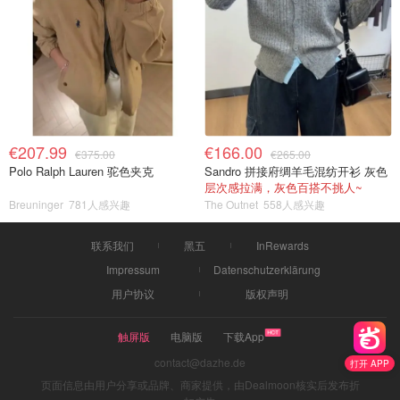
€207.99
€166.00
€375.00
€265.00
Polo Ralph Lauren 驼色夹克
Sandro 拼接府绸羊毛混纺开衫 灰色
层次感拉满，灰色百搭不挑人~
Breuninger
781人感兴趣
The Outnet
558人感兴趣
联系我们
黑五
InRewards
Impressum
Datenschutzerklärung
用户协议
版权声明
触屏版
电脑版
下载App
contact@dazhe.de
打开 APP
页面信息由用户分享或品牌、商家提供，由Dealmoon核实后发布折