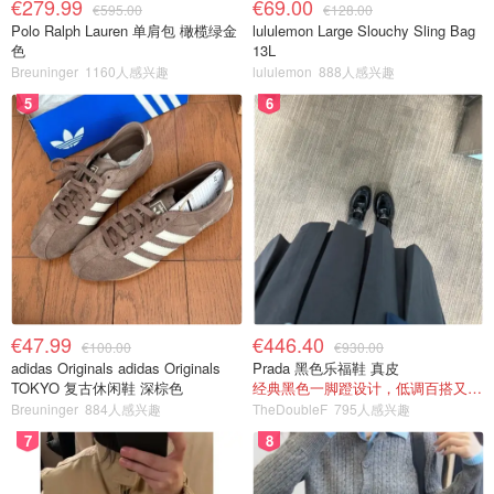
€279.99
€69.00
€595.00
€128.00
Polo Ralph Lauren 单肩包 橄榄绿金
lululemon Large Slouchy Sling Bag
色
13L
Breuninger
1160人感兴趣
lululemon
888人感兴趣
5
6
€47.99
€446.40
€100.00
€930.00
adidas Originals adidas Originals
Prada 黑色乐福鞋 真皮
TOKYO 复古休闲鞋 深棕色
经典黑色一脚蹬设计，低调百搭又高级
Breuninger
884人感兴趣
TheDoubleF
795人感兴趣
7
8