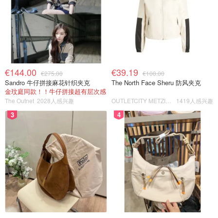
€144.00
€39.19
€275.00
€100.00
Sandro 牛仔拼接麻花针织夹克
The North Face Sheru 防风夹克
金玟庭同款！！牛仔拼接超有层次感
The Outnet
2028人感兴趣
OUTLETCITY METZINGEN
1419人感兴趣
3
4