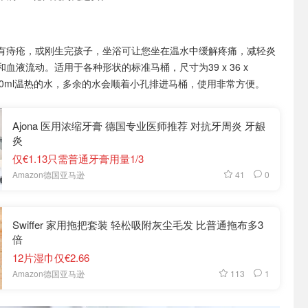
有痔疮，或刚生完孩子，坐浴可让您坐在温水中缓解疼痛，减轻炎
血液流动。适用于各种形状的标准马桶，尺寸为39 x 36 x
000ml温热的水，多余的水会顺着小孔排进马桶，使用非常方便。
Ajona 医用浓缩牙膏 德国专业医师推荐 对抗牙周炎 牙龈
炎
仅€1.13只需普通牙膏用量1/3
41
0
Amazon德国亚马逊
Swiffer 家用拖把套装 轻松吸附灰尘毛发 比普通拖布多3
倍
12片湿巾仅€2.66
113
1
Amazon德国亚马逊