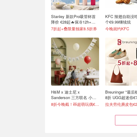
Stanley 新款Pro吸管杯首
KFC 辣翅自助没
降价 €28起🔥保冷12h+，
个€9.99继续炫
便携不漏水
7折起+叠限量独家8.5折券
今晚就约KFC
H&M x 迪士尼 x
Breuninger "
Sanderson 三方联名 小熊
8折 UGG超迷你€7
维尼系列太治愈
8折今晚截！🧸超萌玩偶€12
拉夫劳伦麂皮包€2