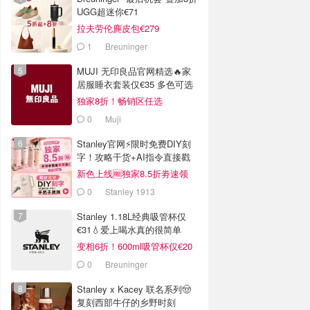
UGG超迷你€71
拉夫劳伦麂皮包€279
1
Breuninger
MUJI 无印良品官网精选🔥家
居服睡衣套装仅€35 多色可选
独家8折！畅销区任选
0
Muji
Stanley官网⚡️限时免费DIY刻
字！攻略干货+AI指令直接戳
新色上线🆓独家8.5折劵速领
0
Stanley 1913
Stanley 1.18L经典吸管杯仅
€31💧爱上喝水真的很简单
变相6折！600ml吸管杯仅€20
0
Breuninger
Stanley x Kacey 联名系列🤠
复刻西部牛仔的乡野时刻