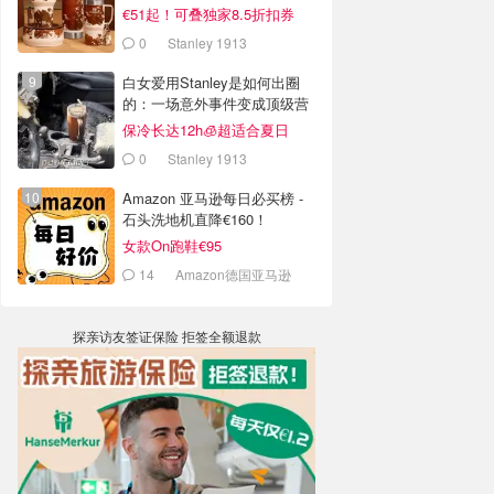
€51起！可叠独家8.5折扣券
0
Stanley 1913
白女爱用Stanley是如何出圈
的：一场意外事件变成顶级营
销案例
保冷长达12h🧊超适合夏日
0
Stanley 1913
Amazon 亚马逊每日必买榜 -
石头洗地机直降€160！
女款On跑鞋€95
14
Amazon德国亚马逊
探亲访友签证保险 拒签全额退款