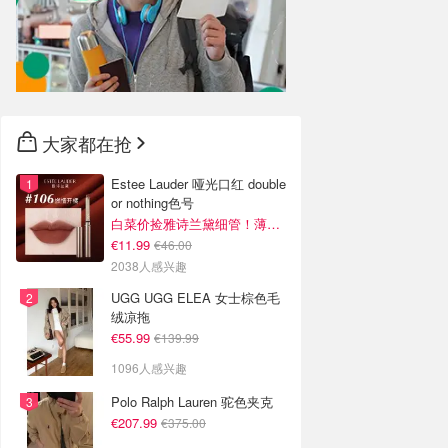
大家都在抢
Estee Lauder 哑光口红 double
or nothing色号
白菜价捡雅诗兰黛细管！薄涂没毛病
€11.99
€46.00
2038人感兴趣
UGG UGG ELEA 女士棕色毛
绒凉拖
€55.99
€139.99
1096人感兴趣
Polo Ralph Lauren 驼色夹克
€207.99
€375.00