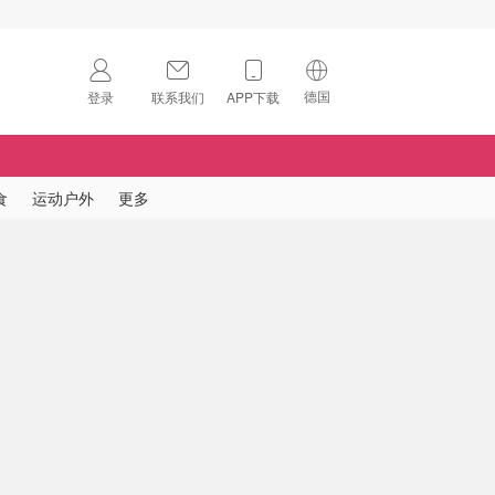
德国
登录
联系我们
APP下载
🇺🇸
美国
🇨🇳
中国
食
运动户外
更多
🇨🇦
加拿大
扫码下载 App
🇬🇧
英国
Download on the
App Store
🇩🇪
德国
Download the
Android App
🇫🇷
法国
🇮🇹
意大利
🇦🇺
澳洲