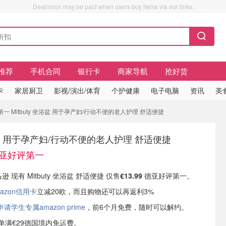
Dealmoon may be paid when users buy items via our links.
推荐
手机合同
银行卡
商家导航
抢好货
卡
家居厨卫
影视/演出/体育
个护健康
电子电脑
资讯
美
评第一 Mitbuty 坐浴盆 用于孕产妇/行动不便的老人护理 舒适便捷
坐浴盆 用于孕产妇/行动不便的老人护理 舒适便捷
 德亚好评第一
逊 现有 Mitbuty 坐浴盆 舒适便捷 仅售
€13.99
德亚好评第一。
azon信用卡
立减20欧，而且购物还可以再返利3%
学生专属amazon prime
，前6个月免费，随时可以解约。
或订单满€29德国境内免运费。