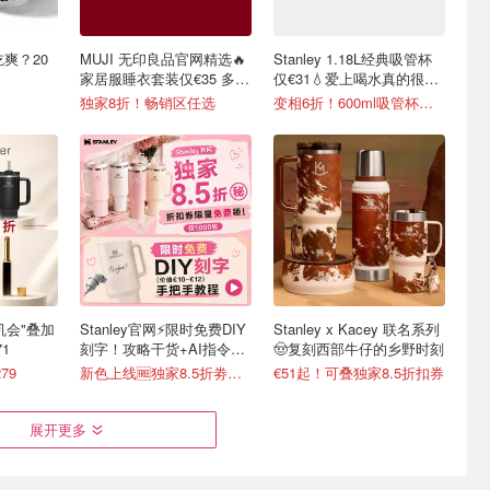
吃爽？20
MUJI 无印良品官网精选🔥
Stanley 1.18L经典吸管杯
家居服睡衣套装仅€35 多色
仅€31💧爱上喝水真的很简
可选
单
独家8折！畅销区任选
变相6折！600ml吸管杯仅€20
最后机会"叠加
Stanley官网⚡️限时免费DIY
Stanley x Kacey 联名系列
1
刻字！攻略干货+AI指令直
🤠复刻西部牛仔的乡野时刻
接戳
79
新色上线🆓独家8.5折劵速领
€51起！可叠独家8.5折扣券
展开更多