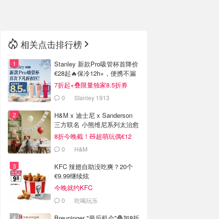
🇳🇿
新西兰
相关点击排行榜
Stanley 新款Pro吸管杯首降价
€28起🔥保冷12h+，便携不漏
水
7折起+叠限量独家8.5折券
0
Stanley 1913
H&M x 迪士尼 x Sanderson
三方联名 小熊维尼系列太治愈
8折今晚截！🧸超萌玩偶€12
0
H&M
KFC 辣翅自助没吃爽？20个
€9.99继续炫
今晚就约KFC
0
吃喝玩乐
Breuninger "最后机会"叠加8折