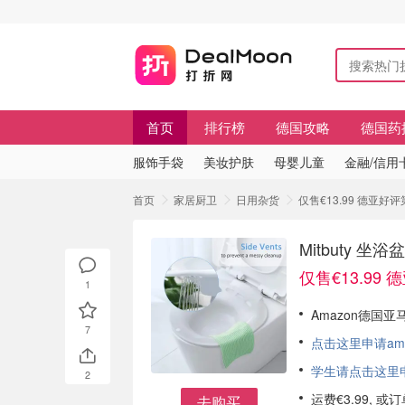
首页
排行榜
德国攻略
德国药
服饰手袋
美妆护肤
母婴儿童
金融/信用
首页
家居厨卫
日用杂货
仅售€13.99 德亚好
Mitbuty 
仅售€13.99
1
Amazon德国亚马
7
点击这里申请am
学生请点击这里申请
2
运费€3.99, 
去购买