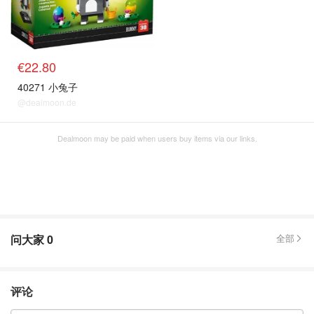
€22.80
40271 小兔子
@dealmoon.de
Dealmoon may be paid when users buy items via our links.
问大家
0
全部
评论