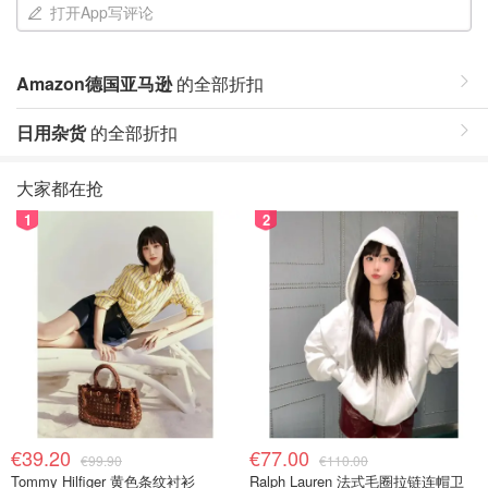
打开App写评论
Amazon德国亚马逊
的全部折扣
日用杂货
的全部折扣
大家都在抢
1
2
€39.20
€77.00
€99.90
€110.00
Tommy Hilfiger 黄色条纹衬衫
Ralph Lauren 法式毛圈拉链连帽卫