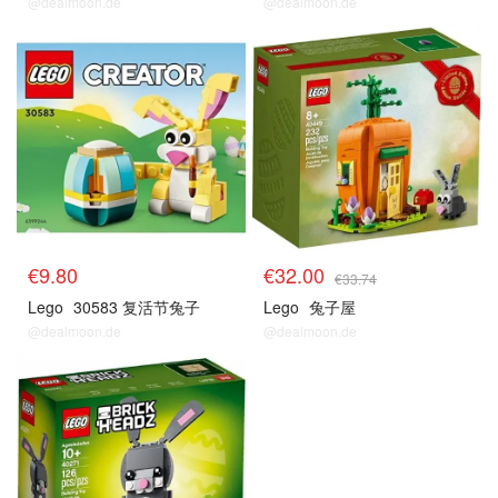
@dealmoon.de
@dealmoon.de
€9.80
€32.00
€33.74
Lego
30583 复活节兔子
Lego
兔子屋
@dealmoon.de
@dealmoon.de