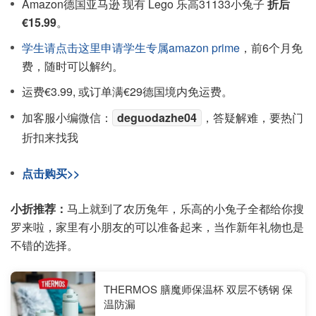
Amazon德国亚马逊 现有 Lego 乐高31133小兔子
折后
€15.99
。
学生请点击这里申请学生专属amazon prime
，前6个月免
费，随时可以解约。
运费€3.99, 或订单满€29德国境内免运费。
加客服小编微信：
deguodazhe04
，答疑解难，要热门
折扣来找我
点击购买>>
小折推荐：
马上就到了农历兔年，乐高的小兔子全都给你搜
罗来啦，家里有小朋友的可以准备起来，当作新年礼物也是
不错的选择。
THERMOS 膳魔师保温杯 双层不锈钢 保
温防漏