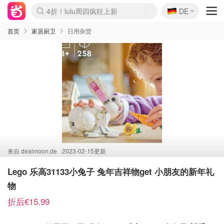
🇩🇪
4折！lulu周四疯狂上新
DE
Boticinal 夏促开抢！
还没结束！&OtherStories大促
Joybuy变相75折 随时失效
速领！Stanley独家85折
疑似霸哥！Camper额外叠85折
Zalando 奥莱闪促！每日更新
Moncler反季囤！5折起+叠9折
Coach Brooklyn仅€192
首页
家居厨卫
日用杂货
来自
dealmoon.de
2023-02-15更新
Lego 乐高31133小兔子 兔年吉祥物get 小朋友的新年礼
物
折后€15.99