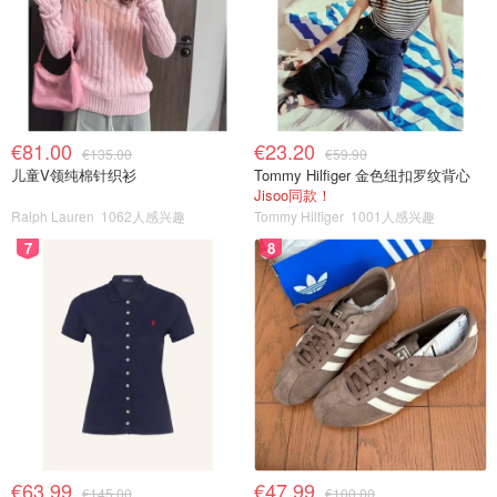
€81.00
€23.20
€135.00
€59.90
儿童V领纯棉针织衫
Tommy Hilfiger 金色纽扣罗纹背心
Jisoo同款！
Ralph Lauren
1062人感兴趣
Tommy Hilfiger
1001人感兴趣
7
8
€63.99
€47.99
€145.00
€100.00