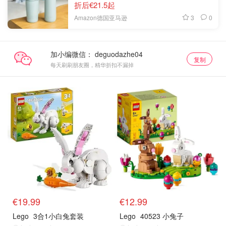
折后€21.5起
3
0
Amazon德国亚马逊
加小编微信：
复制
每天刷刷朋友圈，精华折扣不漏掉
€19.99
€12.99
Lego
3合1小白兔套装
Lego
40523 小兔子