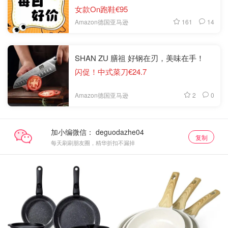
女款On跑鞋€95
161
14
Amazon德国亚马逊
SHAN ZU 膳祖 好钢在刃，美味在手！
闪促！中式菜刀€24.7
2
0
Amazon德国亚马逊
加小编微信：
复制
每天刷刷朋友圈，精华折扣不漏掉