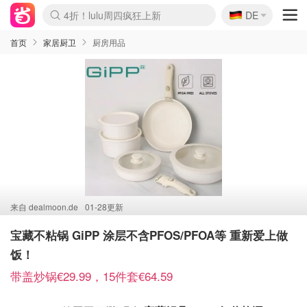
🇩🇪
4折！lulu周四疯狂上新
DE
Boticinal 夏促开抢！
还没结束！&OtherStories大促
Joybuy变相75折 随时失效
速领！Stanley独家85折
疑似霸哥！Camper额外叠85折
Zalando 奥莱闪促！每日更新
Moncler反季囤！5折起+叠9折
Coach Brooklyn仅€192
首页
家居厨卫
厨房用品
来自
dealmoon.de
01-28更新
宝藏不粘锅 GiPP 涂层不含PFOS/PFOA等 重新爱上做
饭！
带盖炒锅€29.99，15件套€64.59