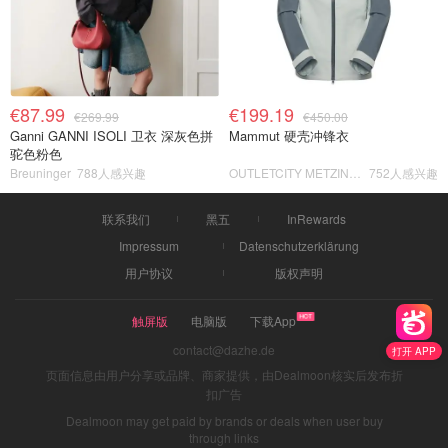
€87.99
€199.19
€269.99
€450.00
Ganni GANNI ISOLI 卫衣 深灰色拼
Mammut 硬壳冲锋衣
驼色粉色
Breuninger
788人感兴趣
OUTLETCITY METZINGEN
752人感兴趣
联系我们
黑五
InRewards
Impressum
Datenschutzerklärung
用户协议
版权声明
触屏版
电脑版
下载App
contact@dazhe.de
打开 APP
页面信息由用户分享或品牌、商家提供，由Dealmoon核实后发布折
扣广告
Dealmoon may get paid by brands or deals when user buy
through links