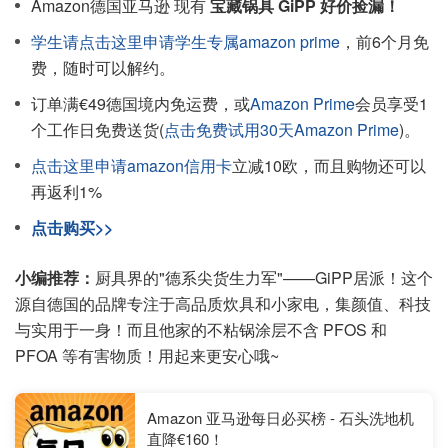
Amazon德国亚马逊 现有
宝藏锅具 GiPP 好价捡漏！
学生请点击这里申请学生专属amazon prime
，前6个月免
费，随时可以解约。
订单满€49德国境内免运费，或
Amazon Prime
会员享受1
个工作日免费送货(
点击免费试用30天Amazon Prime
)。
点击这里申请amazon信用卡
立减10欧，而且购物还可以
再返利1%
点击购买>>
小编推荐：
厨具界的"德系尖货生力军"——GiPP居派！这个
源自德国的品牌专注于高品质炊具和小家电，集颜值、科技
与实用于一身！而且他家的不粘锅涂层不含 PFOS 和
PFOA 等有害物质！用起来更安心哦~
Amazon 亚马逊每日必买榜 - 石头洗地机
直降€160！