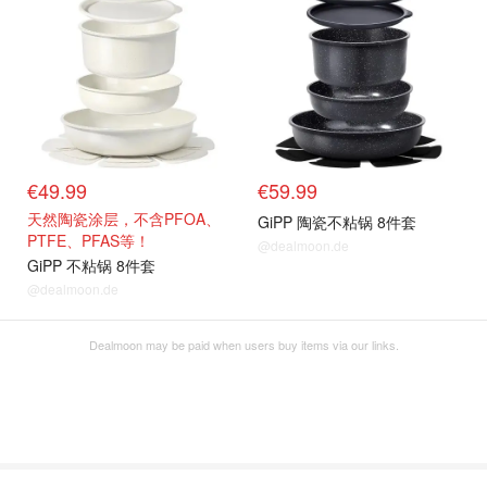
€49.99
€59.99
天然陶瓷涂层，不含PFOA、
GiPP 陶瓷不粘锅 8件套
PTFE、PFAS等！
@dealmoon.de
GiPP 不粘锅 8件套
@dealmoon.de
Dealmoon may be paid when users buy items via our links.