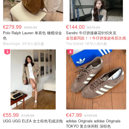
€279.99
€144.00
€595.00
€275.00
Polo Ralph Lauren 单肩包 橄榄绿金
Sandro 牛仔拼接麻花针织夹克
色
金玟庭同款！！牛仔拼接超有层次感
Breuninger
2016人感兴趣
The Outnet
1879人感兴趣
3
4
€55.99
€47.99
€139.99
€100.00
UGG UGG ELEA 女士棕色毛绒凉拖
adidas Originals adidas Originals
TOKYO 复古休闲鞋 深棕色