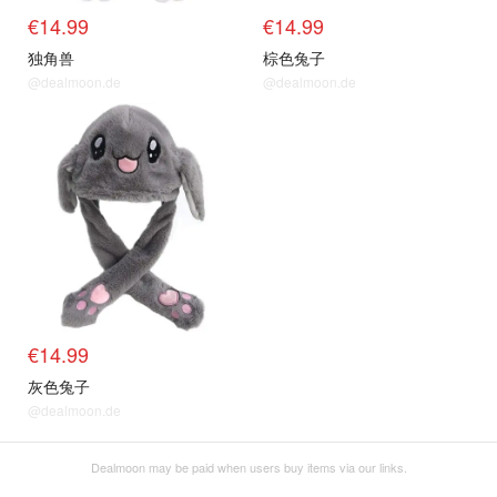
€14.99
€14.99
独角兽
棕色兔子
@dealmoon.de
@dealmoon.de
€14.99
灰色兔子
@dealmoon.de
Dealmoon may be paid when users buy items via our links.