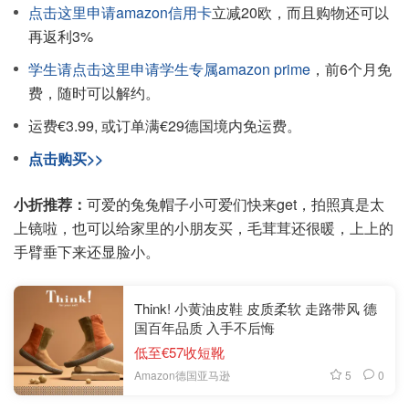
点击这里申请amazon信用卡
立减20欧，而且购物还可以
再返利3%
学生请点击这里申请学生专属amazon prime
，前6个月免
费，随时可以解约。
运费€3.99, 或订单满€29德国境内免运费。
点击购买>>
小折推荐：
可爱的兔兔帽子小可爱们快来get，拍照真是太
上镜啦，也可以给家里的小朋友买，毛茸茸还很暖，上上的
手臂垂下来还显脸小。
Think! 小黄油皮鞋 皮质柔软 走路带风 德
国百年品质 入手不后悔
低至€57收短靴
5
0
Amazon德国亚马逊