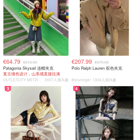
€64.79
€207.99
€210.00
€375.00
Patagonia Skysail 连帽夹克
Polo Ralph Lauren 驼色夹克
复古撞色设计，山系感直接拉满
OUTLETCITY METZINGEN
2007人感兴趣
Breuninger
1304人感兴趣
3
4