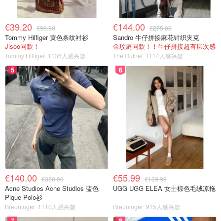
€39.20
€144.00
€99.90
€275.00
Tommy Hilfiger 黄色条纹衬衫
Sandro 牛仔拼接麻花针织夹克
Jisoo同款！
金玟庭同款！！牛仔拼接超有层次感
Tommy Hilfiger
1136人感兴趣
The Outnet
1114人感兴趣
5
6
€140.00
€55.99
€350.00
€139.99
Acne Studios Acne Studios 蓝色
UGG UGG ELEA 女士棕色毛绒凉拖
Pique Polo衫
Breuninger
1110人感兴趣
Breuninger
915人感兴趣
7
8