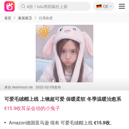
🇩🇪
4折！lulu周四疯狂上新
DE
Boticinal 夏促开抢！
还没结束！&OtherStories大促
Joybuy变相75折 随时失效
速领！Stanley独家85折
疑似霸哥！Camper额外叠85折
Zalando 奥莱闪促！每日更新
Moncler反季囤！5折起+叠9折
Coach Brooklyn仅€192
首页
家居厨卫
日用杂货
来自
dealmoon.de
2022-02-09发布
可爱毛绒帽上线 上镜超可爱 保暖柔软 冬季温暖治愈系
€15.9收耳朵会动的小兔子
Amazon德国亚马逊 现有 可爱毛绒帽上线
€15.9收
。