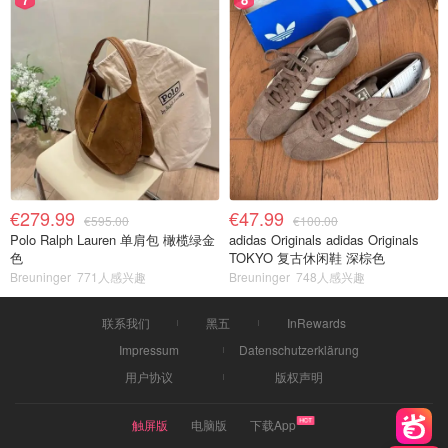
€279.99
€47.99
€595.00
€100.00
Polo Ralph Lauren 单肩包 橄榄绿金
adidas Originals adidas Originals
色
TOKYO 复古休闲鞋 深棕色
Breuninger
771人感兴趣
Breuninger
748人感兴趣
联系我们
黑五
InRewards
Impressum
Datenschutzerklärung
用户协议
版权声明
触屏版
电脑版
下载App