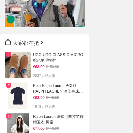
大家都在抢
UGG UGG CLASSIC MICRO
驼色羊毛拖鞋
€63.99
€159.99
2037人感兴趣
Polo Ralph Lauren POLO
RALPH LAUREN 深蓝色珠地
布 Polo衫
€63.99
€145.00
1618人感兴趣
Ralph Lauren 法式毛圈拉链连
帽卫衣 男童
€77.00
€110.00