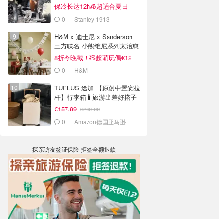
销案例
保冷长达12h🧊超适合夏日
0
Stanley 1913
H&M x 迪士尼 x Sanderson
三方联名 小熊维尼系列太治愈
8折今晚截！🧸超萌玩偶€12
0
H&M
TUPLUS 途加 【原创中置宽拉
杆】行李箱🧳旅游出差好搭子
€157.99
€209.99
0
Amazon德国亚马逊
探亲访友签证保险 拒签全额退款