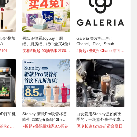
最后机会"叠加
买纸还得看Joybuy！厕
Galeria 突发折上折！
3
纸、厨房纸、纸巾全买4免1
Chanel、Dior、Staub、黑
绷带
€191
变相5折起 90抽纸巾才€0.22/包
4折起+叠8折 Chanel洁面罕见€43
维3D打印机
Stanley 新款Pro吸管杯首
白女爱用Stanley是如何出
降价 €28起🔥保冷12h+，
圈的：一场意外事件变成顶
便携不漏水
级营销案例
送一台☝️价值€799的K2 Combo！
7折起+叠限量独家8.5折券
保冷长达12h🧊超适合夏日