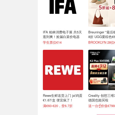
IFA 柏林消费电子展 共5天
Breuninger "
逛到爽！捡漏白菜价电器
8折 UGG栗棕色€6
学生票仅€14
BROOKLYN 28仅
Rewe生鲜送货上门 ja!鸡蛋
Creality 创想三
€1.67/盒 便宜疯了！
德国也能买啦
满€60-€20，变6.7折