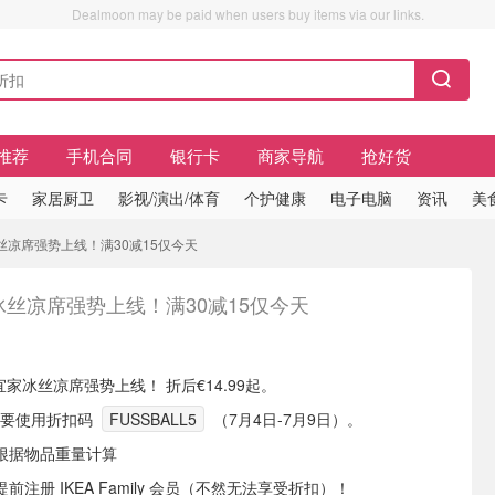
Dealmoon may be paid when users buy items via our links.
推荐
手机合同
银行卡
商家导航
抢好货
卡
家居厨卫
影视/演出/体育
个护健康
电子电脑
资讯
美
家冰丝凉席强势上线！满30减15仅今天
冰丝凉席强势上线！满30减15仅今天
现有 宜家冰丝凉席强势上线！ 折后€14.99起。
，需要使用折扣码
FUSSBALL5
（7月4日-7月9日）。
会根据物品重量计算
注册 IKEA Family 会员（不然无法享受折扣）！