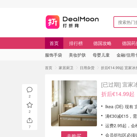
首页
排行榜
德国攻略
德国药
服饰手袋
美妆护肤
母婴儿童
金融/信用
首页
家居厨卫
日用杂货
折后€14.99起 宜
[已过期]
宜家
折后€14.99起
2
Ikea (DE) 
2
满€30减€15
运费2.95起，
7
会员折扣区必须提前
去购买