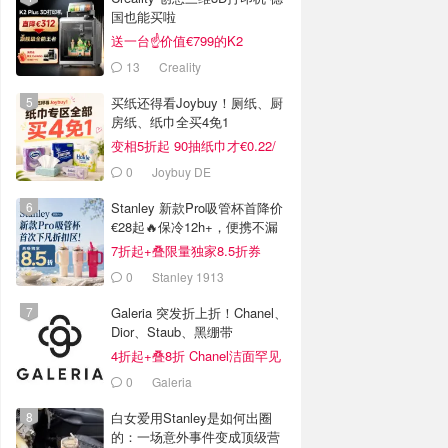
国也能买啦
送一台☝️价值€799的K2
Combo！
13
Creality
买纸还得看Joybuy！厕纸、厨
房纸、纸巾全买4免1
变相5折起 90抽纸巾才€0.22/
包
0
Joybuy DE
Stanley 新款Pro吸管杯首降价
€28起🔥保冷12h+，便携不漏
水
7折起+叠限量独家8.5折券
0
Stanley 1913
Galeria 突发折上折！Chanel、
Dior、Staub、黑绷带
4折起+叠8折 Chanel洁面罕见
€43
0
Galeria
白女爱用Stanley是如何出圈
的：一场意外事件变成顶级营