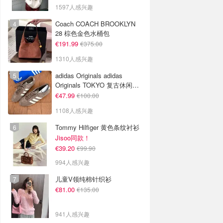
1597人感兴趣
Coach COACH BROOKLYN
28 棕色金色水桶包
€191.99
€375.00
1310人感兴趣
adidas Originals adidas
Originals TOKYO 复古休闲鞋
深棕色
€47.99
€100.00
1108人感兴趣
Tommy Hilfiger 黄色条纹衬衫
Jisoo同款！
€39.20
€99.90
994人感兴趣
儿童V领纯棉针织衫
€81.00
€135.00
941人感兴趣