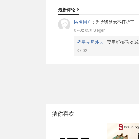
最新评论
2
匿名用户
:
为啥我显示不打折了
07-02 德国 Siegen
@星光局外人
:
要用折扣码 会减
07-02
猜你喜欢