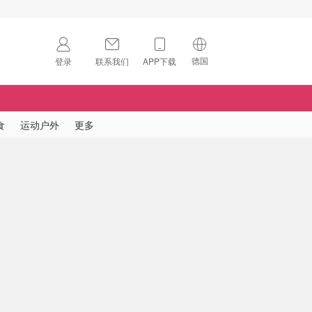
德国
登录
联系我们
APP下载
🇺🇸
美国
🇨🇳
中国
食
运动户外
更多
🇨🇦
加拿大
扫码下载 App
🇬🇧
英国
Download on the
App Store
🇩🇪
德国
Download the
Android App
🇫🇷
法国
🇮🇹
意大利
🇦🇺
澳洲