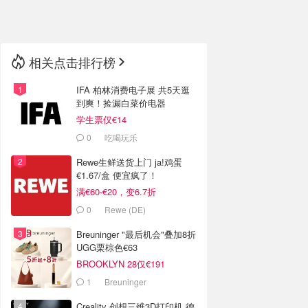
🇳🇿
新西兰
相关点击排行榜
IFA 柏林消费电子展 共5天逛
到爽！捡漏白菜价电器
学生票仅€14
0
吃喝玩乐
Rewe生鲜送货上门 ja!鸡蛋
€1.67/盒 便宜疯了！
满€60-€20，变6.7折
0
Rewe (DE)
Breuninger "最后机会"叠加8折
UGG栗棕色€63
BROOKLYN 28仅€191
1
Breuninger
Creality 创想三维3D打印机 德