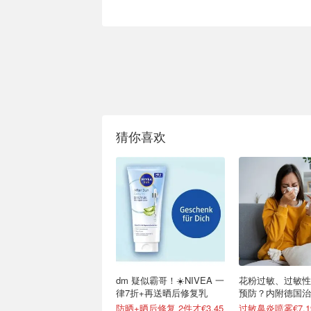
猜你喜欢
dm 疑似霸哥！☀️NIVEA 一
花粉过敏、过敏性
律7折+再送晒后修复乳
预防？内附德国治
方药推荐
防晒+晒后修复 2件才€3.45
过敏鼻炎喷雾€7.1