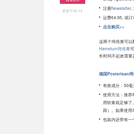
去购买
注册
Newslatter
,
更新于06-19
运费€4.95, 
点击购买>>
这两个痔疮膏可以
Hametum痔疮膏
长时间不起效需要
德国Posterisan
有效成分：50
使用方法：推荐
用软膏就足够了。 
因）。如果使用
包装内还带有一