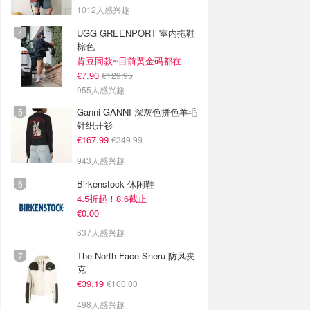
1012人感兴趣
UGG GREENPORT 室内拖鞋
棕色
肯豆同款~目前黄金码都在
€7.90
€129.95
955人感兴趣
Ganni GANNI 深灰色拼色羊毛
针织开衫
€167.99
€349.99
943人感兴趣
Birkenstock 休闲鞋
4.5折起！8.6截止
€0.00
637人感兴趣
The North Face Sheru 防风夹
克
€39.19
€100.00
498人感兴趣