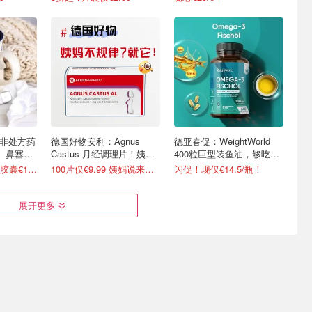
 非处方药
德国好物安利：Agnus
德亚春促：WeightWorld
、鼻塞咳
Castus 月经调理片！姨妈
400粒巨型装鱼油，够吃一
出走就靠它
整年！
提前囤！万能流感胶囊€10.89
100片仅€9.99 姨妈说来就来
闪促！现仅€14.5/瓶！
展开更多