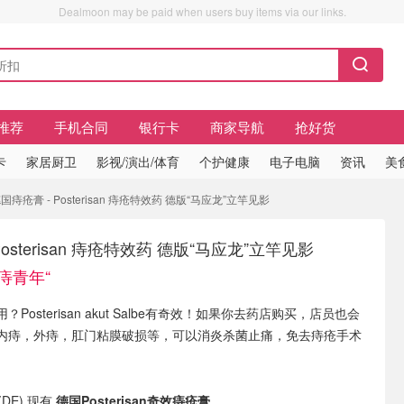
Dealmoon may be paid when users buy items via our links.
推荐
手机合同
银行卡
商家导航
抢好货
卡
家居厨卫
影视/演出/体育
个护健康
电子电脑
资讯
美
国痔疮膏 - Posterisan 痔疮特效药 德版“马应龙”立竿见影
osterisan 痔疮特效药 德版“马应龙”立竿见影
无痔青年“
Posterisan akut Salbe有奇效！如果你去药店购买，店员也会
内痔，外痔，肛门粘膜破损等，可以消炎杀菌止痛，免去痔疮手术
 (DE) 现有
德国Posterisan奇效痔疮膏