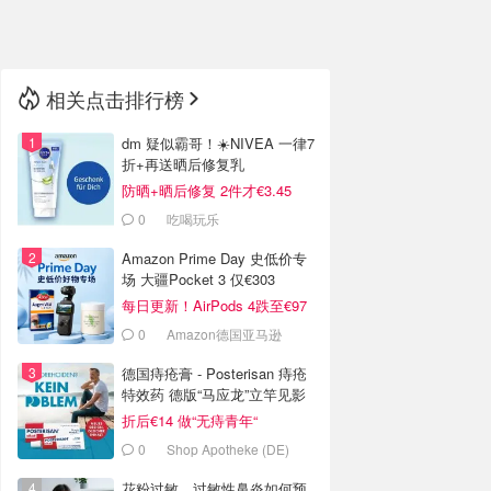
🇳🇿
新西兰
相关点击排行榜
dm 疑似霸哥！☀️NIVEA 一律7
折+再送晒后修复乳
防晒+晒后修复 2件才€3.45
0
吃喝玩乐
Amazon Prime Day 史低价专
场 大疆Pocket 3 仅€303
每日更新！AirPods 4跌至€97
0
Amazon德国亚马逊
德国痔疮膏 - Posterisan 痔疮
特效药 德版“马应龙”立竿见影
折后€14 做“无痔青年“
0
Shop Apotheke (DE)
花粉过敏、过敏性鼻炎如何预