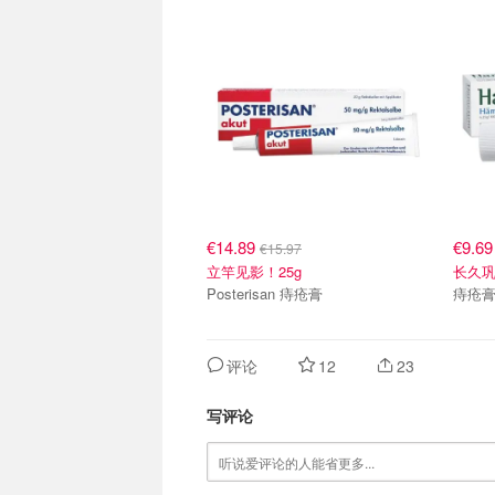
€14.89
€9.6
€15.97
立竿见影！25g
长久
Posterisan 痔疮膏
痔疮
评论
12
23
写评论