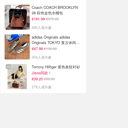
Coach COACH BROOKLYN
28 棕色金色水桶包
€191.99
€375.00
492人感兴趣
adidas Originals adidas
Originals TOKYO 复古休闲鞋
深棕色
€47.99
€100.00
304人感兴趣
Tommy Hilfiger 黄色条纹衬衫
Jisoo同款！
€39.20
€99.90
278人感兴趣