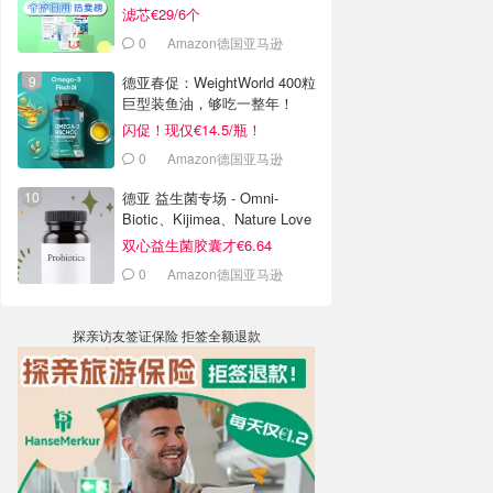
心等
滤芯€29/6个
0
Amazon德国亚马逊
德亚春促：WeightWorld 400粒
巨型装鱼油，够吃一整年！
闪促！现仅€14.5/瓶！
0
Amazon德国亚马逊
德亚 益生菌专场 - Omni-
Biotic、Kijimea、Nature Love
等
双心益生菌胶囊才€6.64
0
Amazon德国亚马逊
探亲访友签证保险 拒签全额退款