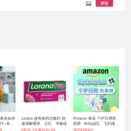
评论
鼻炎如何
Lorano 超有效的过敏药 快
Amazon 春促 个护日用热
疗+非处
速缓解瘙痒、泛红、寻麻疹
卖榜 - Brita滤芯、飞利浦牙
刷、双心等
9
5折起 7片装仅€2.59
滤芯€29/6个