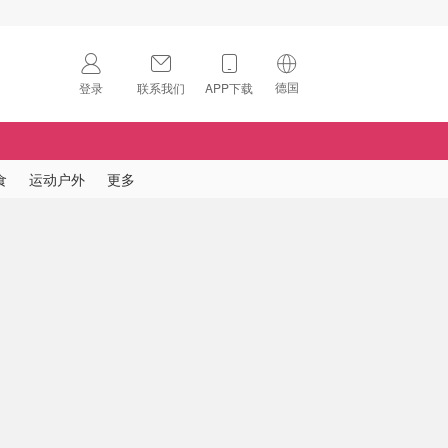
德国
登录
联系我们
APP下载
🇺🇸
美国
🇨🇳
中国
食
运动户外
更多
🇨🇦
加拿大
扫码下载 App
🇬🇧
英国
Download on the
App Store
🇩🇪
德国
Download the
Android App
🇫🇷
法国
🇮🇹
意大利
🇦🇺
澳洲