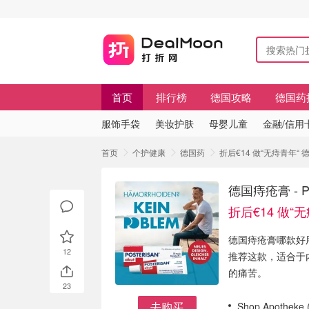
首页
排行榜
德国攻略
德国药
服饰手袋
美妆护肤
母婴儿童
金融/信用
首页
个护健康
德国药
折后€14 做“无痔青年“ 德
德国痔疮膏 - P
折后€14 做“
德国痔疮膏哪款好用？
12
推荐这款，适合于
的痛苦。
23
去购买
Shop Apotheke