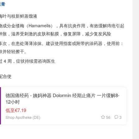
疮膏
梅叶与枝新鲜蒸馏液
成分金缕梅（Hamamelis），具有抗炎作用，有效缓解痔疮引起
肿胀，滋养受刺激的皮肤和黏膜，修复屏障，减少复发风险
多次，在患处薄薄涂抹。建议使用指套或附带的涂药器，使用前：
肤并轻轻擦干。
 4 周，症状持续需咨询医生
配合使
德国痛经药 - 姨妈神器 Dolormin 经期止痛片 一片缓解8-
12小时
低至€7.19
56
3
Shop Apotheke (DE)