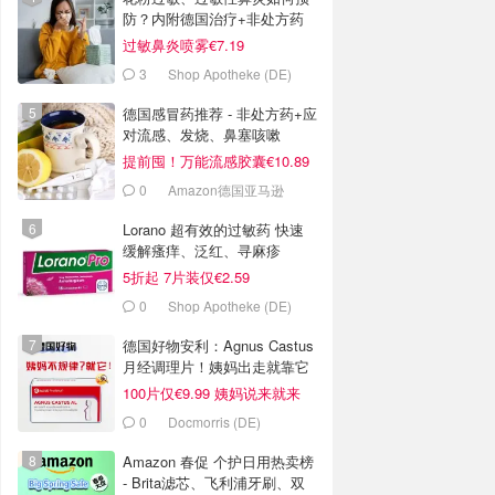
防？内附德国治疗+非处方药
推荐
过敏鼻炎喷雾€7.19
3
Shop Apotheke (DE)
德国感冒药推荐 - 非处方药+应
对流感、发烧、鼻塞咳嗽
提前囤！万能流感胶囊€10.89
0
Amazon德国亚马逊
Lorano 超有效的过敏药 快速
缓解瘙痒、泛红、寻麻疹
5折起 7片装仅€2.59
0
Shop Apotheke (DE)
德国好物安利：Agnus Castus
月经调理片！姨妈出走就靠它
100片仅€9.99 姨妈说来就来
0
Docmorris (DE)
Amazon 春促 个护日用热卖榜
- Brita滤芯、飞利浦牙刷、双