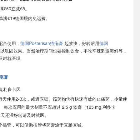
 满€60立减€5。
或订单满€19德国境内免运费。
配合使用，
德国Posterisan痔疮膏
起效快，好转后用
德国
可以巩固效果。当然治疗期间也要控制饮食，不吃辛辣刺激海鲜等，
及时就医哦
痔疮膏
毫克利多卡因
每天使用2-3次，或遵医嘱。该药物含有快速有效的止痛药，少量使
每次应用的最大剂量不应超过 2.5 g 软膏（125 mg 利多卡
3天还没好转请及时就医。
个插管，可以借助插管将药膏涂于直肠区域。