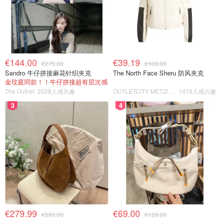
€144.00
€39.19
€275.00
€100.00
Sandro 牛仔拼接麻花针织夹克
The North Face Sheru 防风夹克
金玟庭同款！！牛仔拼接超有层次感
The Outnet
2028人感兴趣
OUTLETCITY METZINGEN
1419人感兴趣
3
4
€279.99
€69.00
€595.00
€128.00