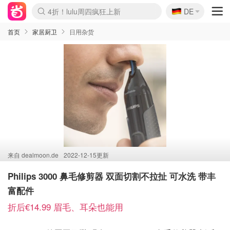
🇩🇪
4折！lulu周四疯狂上新
DE
Boticinal 夏促开抢！
还没结束！&OtherStories大促
Joybuy变相75折 随时失效
速领！Stanley独家85折
疑似霸哥！Camper额外叠85折
Zalando 奥莱闪促！每日更新
Moncler反季囤！5折起+叠9折
Coach Brooklyn仅€192
首页
家居厨卫
日用杂货
来自
dealmoon.de
2022-12-15更新
Philips 3000 鼻毛修剪器 双面切割不拉扯 可水洗 带丰
富配件
折后€14.99 眉毛、耳朵也能用