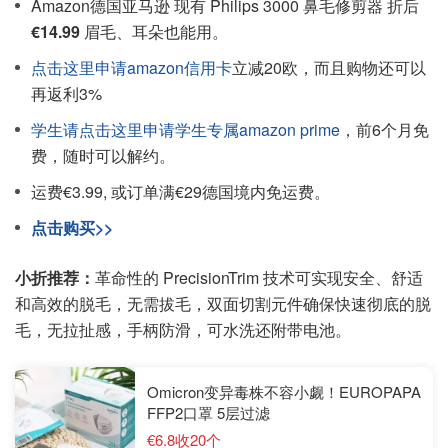
Amazon德国亚马逊 现有 Philips 3000 鼻毛修剪器 折后
€14.99
眉毛、耳朵也能用。
点击这里申请amazon信用卡
立减20欧，而且购物还可以
再返利3%
学生请点击这里申请学生专属amazon prime
，前6个月免
费，随时可以解约。
运费€3.99, 或订单满€29德国境内免运费。
点击购买>>
小折推荐：
革命性的 PrecisionTrim 技术可实现安全、舒适
和高效的脱毛，无需拔毛，双面切割元件确保快速彻底的脱
毛，无拉扯感，手柄防滑，可水洗还附带电池。
Omicron变异毒株不容小觑！EUROPAPA
FFP2口罩 5层过滤
€6.8收20个