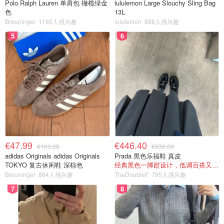
Polo Ralph Lauren 单肩包 橄榄绿金
lululemon Large Slouchy Sling Bag
色
13L
Breuninger
1160人感兴趣
lululemon
888人感兴趣
5
6
€47.99
€446.40
€100.00
€930.00
adidas Originals adidas Originals
Prada 黑色乐福鞋 真皮
TOKYO 复古休闲鞋 深棕色
经典黑色一脚蹬设计，低调百搭又高级
Breuninger
884人感兴趣
TheDoubleF
795人感兴趣
7
8