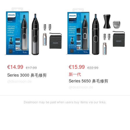
€14.99
€15.99
€17.99
€22.99
新一代
Series 3000 鼻毛修剪
Series 5650 鼻毛修剪
@dealmoon.de
@dealmoon.de
Dealmoon may be paid when users buy items via our links.