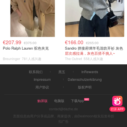
€207.99
€166.00
€375.00
€265.00
Polo Ralph Lauren 驼色夹克
Sandro 拼接府绸羊毛混纺开衫 灰色
层次感拉满，灰色百搭不挑人~
Breuninger
781人感兴趣
The Outnet
558人感兴趣
联系我们
黑五
InRewards
Impressum
Datenschutzerklärung
用户协议
版权声明
触屏版
电脑版
下载App
contact@dazhe.de
打开 APP
页面信息由用户分享或品牌、商家提供，由Dealmoon核实后发布折
扣广告