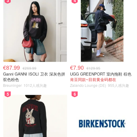
3
4
€87.99
€7.90
€269.99
€129.95
Ganni GANNI ISOLI 卫衣 深灰色拼
UGG GREENPORT 室内拖鞋 棕色
驼色粉色
肯豆同款~目前黄金码都在
Breuninger
1012人感兴趣
Zalando Lounge (DE)
955人感兴趣
5
6