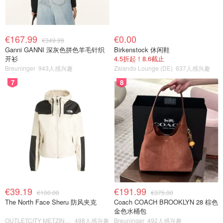
€167.99
€0.00
€349.99
Ganni GANNI 深灰色拼色羊毛针织
Birkenstock 休闲鞋
开衫
4.5折起！8.6截止
Breuninger
943人感兴趣
Zalando Lounge (DE)
637人感兴趣
7
8
€39.19
€191.99
€100.00
€375.00
The North Face Sheru 防风夹克
Coach COACH BROOKLYN 28 棕色
金色水桶包
OUTLETCITY METZINGEN
498人感兴趣
Breuninger
492人感兴趣