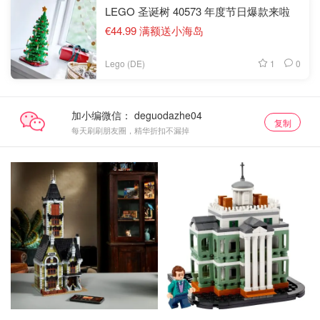
LEGO 圣诞树 40573 年度节日爆款来啦
€44.99 满额送小海岛
1
0
Lego (DE)
加小编微信：
复制
每天刷刷朋友圈，精华折扣不漏掉