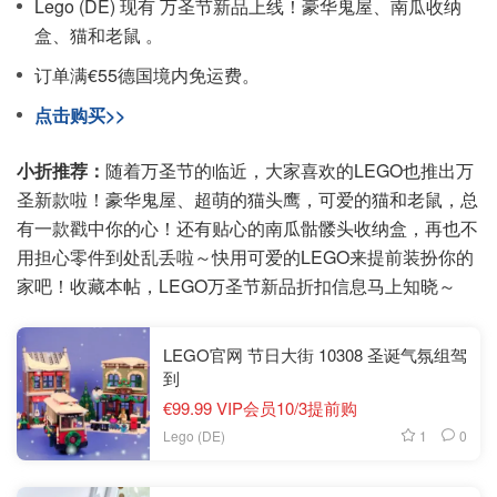
Lego (DE) 现有 万圣节新品上线！豪华鬼屋、南瓜收纳
盒、猫和老鼠 。
订单满€55德国境内免运费。
点击购买>>
小折推荐：
随着万圣节的临近，大家喜欢的LEGO也推出万
圣新款啦！豪华鬼屋、超萌的猫头鹰，可爱的猫和老鼠，总
有一款戳中你的心！还有贴心的南瓜骷髅头收纳盒，再也不
用担心零件到处乱丢啦～快用可爱的LEGO来提前装扮你的
家吧！收藏本帖，LEGO万圣节新品折扣信息马上知晓～
LEGO官网 节日大街 10308 圣诞气氛组驾
到
€99.99 VIP会员10/3提前购
1
0
Lego (DE)