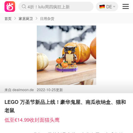
🇩🇪
4折！lulu周四疯狂上新
DE
Boticinal 夏促开抢！
还没结束！&OtherStories大促
Joybuy变相75折 随时失效
速领！Stanley独家85折
疑似霸哥！Camper额外叠85折
Zalando 奥莱闪促！每日更新
Moncler反季囤！5折起+叠9折
Coach Brooklyn仅€192
首页
家居厨卫
日用杂货
来自
dealmoon.de
2022-10-25更新
LEGO 万圣节新品上线！豪华鬼屋、南瓜收纳盒、猫和
老鼠
低至€14.99收封面猫头鹰