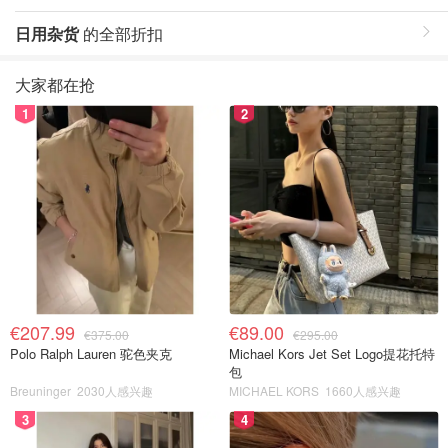
日用杂货
的全部折扣
大家都在抢
1
2
€207.99
€89.00
€375.00
€295.00
Polo Ralph Lauren 驼色夹克
Michael Kors Jet Set Logo提花托特
包
Breuninger
2030人感兴趣
MICHAEL KORS
1660人感兴趣
3
4