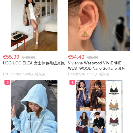
€55.99
€54.40
€139.99
€85.00
UGG UGG ELEA 女士棕色毛绒凉拖
Vivienne Westwood VIVIENNE
WESTWOOD Nano Solitaire 耳环
Breuninger
1490人感兴趣
Rboutique
1171人感兴趣
5
6