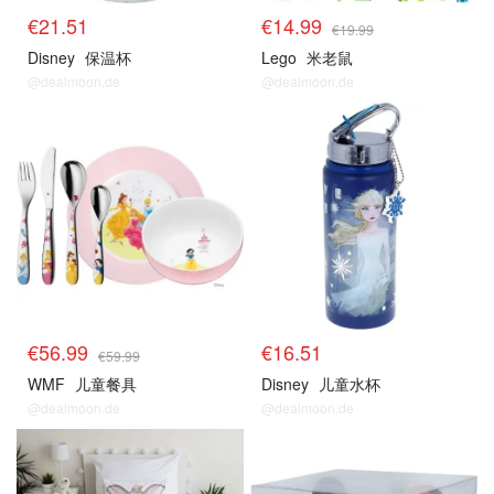
€21.51
€14.99
€19.99
Disney
保温杯
Lego
米老鼠
@dealmoon.de
@dealmoon.de
€56.99
€16.51
€59.99
WMF
儿童餐具
Disney
儿童水杯
@dealmoon.de
@dealmoon.de