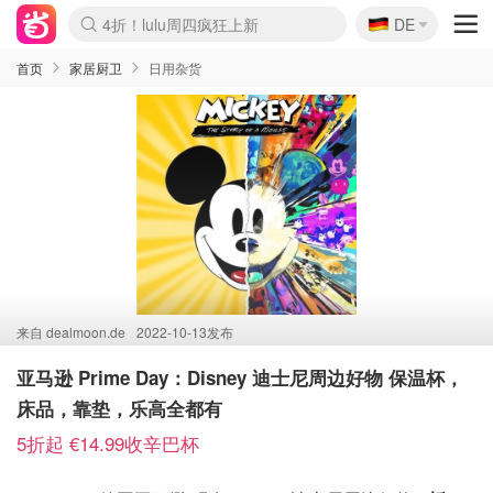
🇩🇪
4折！lulu周四疯狂上新
DE
Boticinal 夏促开抢！
还没结束！&OtherStories大促
Joybuy变相75折 随时失效
速领！Stanley独家85折
疑似霸哥！Camper额外叠85折
Zalando 奥莱闪促！每日更新
Moncler反季囤！5折起+叠9折
Coach Brooklyn仅€192
首页
家居厨卫
日用杂货
来自
dealmoon.de
2022-10-13发布
亚马逊 Prime Day：Disney 迪士尼周边好物 保温杯，
床品，靠垫，乐高全都有
5折起 €14.99收辛巴杯