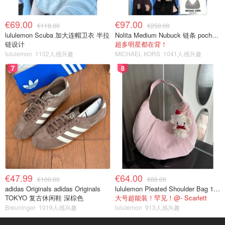
€69.00
€97.00
€118.00
€250.00
lululemon Scuba 加大连帽卫衣 半拉
Nolita Medium Nubuck 链条 pochette
链设计
超多明星都在背！
lululemon
1102人感兴趣
MICHAEL KORS
1041人感兴趣
7
8
€47.99
€64.00
€100.00
€88.00
adidas Originals adidas Originals
lululemon Pleated Shoulder Bag 10L 单肩包
TOKYO 复古休闲鞋 深棕色
大号超能装！罕见！@- Scarlett
Breuninger
1019人感兴趣
lululemon
913人感兴趣