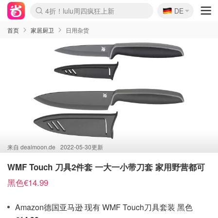
🇩🇪
4折！lulu周四疯狂上新
DE
Boticinal 夏促开抢！
还没结束！&OtherStories大促
Joybuy变相75折 随时失效
速领！Stanley独家85折
疑似霸哥！Camper额外叠85折
Zalando 奥莱闪促！每日更新
Moncler反季囤！5折起+叠9折
Coach Brooklyn仅€192
首页
家居厨卫
日用杂货
来自
dealmoon.de
2022-05-30更新
WMF Touch 刀具2件套 一大一小带刀套 家用野营都可
黑色€14.99
Amazon德国亚马逊 现有 WMF Touch刀具套装 黑色