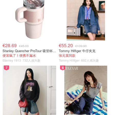
€28.69
€55.20
€45.00
€139.90
Stanley Quencher ProTour 吸管杯 0.59L
Tommy Hilfiger 牛仔夹克
便宜疯了！便携不漏水
张元英同款
Stanley 1913
732人感兴趣
Tommy Hilfiger
692人感兴趣
7
8