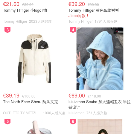
€21.60
€39.20
€39.90
€99.90
Tommy Hilfiger 小logoT恤
Tommy Hilfiger 黄色条纹衬衫
Jisoo同款！
Tommy Hilfiger
2023人感兴趣
Tommy Hilfiger
1791人感兴趣
3
4
€39.19
€69.00
€100.00
€118.00
The North Face Sheru 防风夹克
lululemon Scuba 加大连帽卫衣 半拉
链设计
OUTLETCITY METZINGEN
1036人感兴趣
lululemon
751人感兴趣
5
6