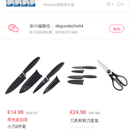
1
0
Amazon德国亚马逊
加小编微信：
复制
每天刷刷朋友圈，精华折扣不漏掉
€14.99
€24.98
€15.78
€47.98
黑色超划算
刀具和剪刀套装
小刀2件套
@dealmoon.de