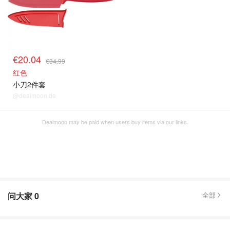
€20.04
€34.99
红色
小刀2件套
@dealmoon.de
Dealmoon may be paid when users buy items via our links.
问大家
0
全部