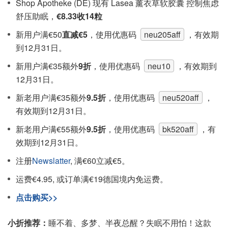
Shop Apotheke (DE) 现有 Lasea 薰衣草软胶囊 控制焦虑
舒压助眠，
€8.33收14粒
新用户满€50
直减€5
，使用优惠码
neu205aff
，有效期
到12月31日。
新用户满€35额外
9折
，使用优惠码
neu10
，有效期到
12月31日。
新老用户满€35额外
9.5折
，使用优惠码
neu520aff
，
有效期到12月31日。
新老用户满€55额外
9.5折
，使用优惠码
bk520aff
，有
效期到12月31日。
注册
Newslatter
, 满€60立减€5。
运费€4.95, 或订单满€19德国境内免运费。
点击购买>>
小折推荐：
睡不着、多梦、半夜总醒？失眠不用怕！这款