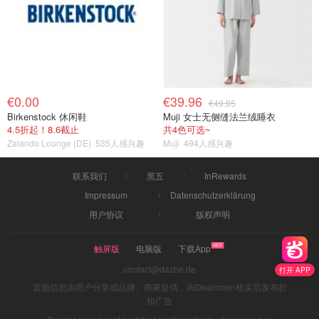
€0.00
€39.96
€49.95
Birkenstock 休闲鞋
Muji 女士无侧缝法兰绒睡衣
4.5折起！8.6截止
共4色可选~
Zalando Lounge (DE)
535人感兴趣
Muji
494人感兴趣
联系我们
黑五
InRewards
Impressum
Datenschutzerklärung
用户协议
版权声明
触屏版
电脑版
下载App
contact@dazhe.de
打开 APP
页面信息由用户分享或品牌、商家提供，由Dealmoon核实后发布折
扣广告