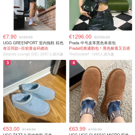
€7.90
€1296.00
€129.95
€2700.00
UGG GREENPORT 室内拖鞋 棕色
Prada 中号皮革黑色单肩包
肯豆同款~目前黄金码都在
Prada经典通勤包！黑色耐看又百搭
Zalando Lounge (DE)
2057人感兴趣
TheDoubleF
1395人感兴趣
3
4
€53.00
€63.99
€149.95
€159.99
UGG TAZZ II 室内拖鞋 蓝色
UGG UGG CLASSIC MICRO 驼色