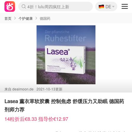
🇩🇪
4折！lulu周四疯狂上新
DE
Boticinal 夏促开抢！
还没结束！&OtherStories大促
Joybuy变相75折 随时失效
速领！Stanley独家85折
疑似霸哥！Camper额外叠85折
Zalando 奥莱闪促！每日更新
Moncler反季囤！5折起+叠9折
Coach Brooklyn仅€192
首页
个护健康
德国药
来自
dealmoon.de
2021-10-13更新
Lasea 薰衣草软胶囊 控制焦虑 舒缓压力又助眠 德国药
剂师力荐
14粒折后€8.33 指导价€12.97