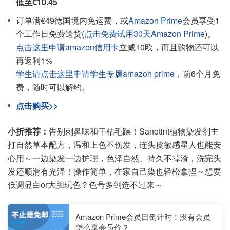
低至€10.45
订单满€49德国境内免运费，或
Amazon Prime
会员享受1
个工作日免费送货(
点击免费试用30天Amazon Prime
)。
点击这里申请amazon信用卡
立减10欧，而且购物还可以
再返利1%
学生请点击这里申请学生专属amazon prime
，前6个月免
费，随时可以解约。
点击购买>>
小折推荐：
告别刺鼻味和干枯毛躁！Sanotint植物染发剂主
打自然草本配方，温和上色不伤发，连头皮敏感星人也能安
心用～一边染发一边护理，色泽自然、持久不掉渣，洗完头
发还顺滑有光泽！操作简单，在家自己染也轻松拿捏～想要
低调显白or大胆玩色？色号多到选不过来～
Amazon Prime会员日倒计时！没有会员
怎么享会员价？