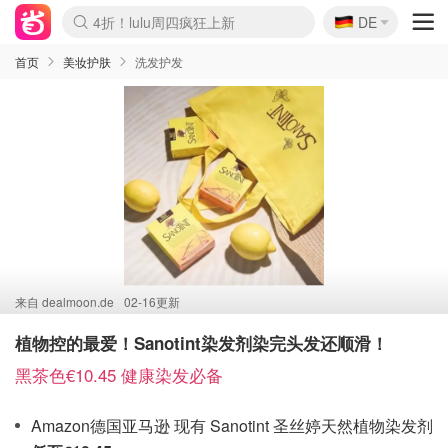
🇩🇪
4折！lulu周四疯狂上新
DE
Boticinal 夏促开抢！
还没结束！&OtherStories大促
Joybuy变相75折 随时失效
速领！Stanley独家85折
疑似霸哥！Camper额外叠85折
Zalando 奥莱闪促！每日更新
Moncler反季囤！5折起+叠9折
Coach Brooklyn仅€192
首页
美妆护肤
洗发护发
来自
dealmoon.de
02-16更新
植物控的最爱！Sanotint染发剂染完头发还顺滑！
黑茶色€10.45 健康染发必备
Amazon德国亚马逊 现有 Sanotint 圣丝婷天然植物染发剂