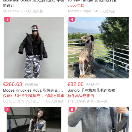
链设计
Jisoo同款！
lululemon
2038人感兴趣
Tommy Hilfiger
1455人感兴趣
3
4
€266.63
€82.00
€695.00
€315.00
Moose Knuckles Koya 羽绒夹克 黑色
Sandro 千鸟格粗花呢连衣裙
仅剩xl！轻量羽绒填充， 保暖不厚重
秋冬高级感担当！！
OUTLETCITY METZINGEN
1166人感兴趣
The Outnet
919人感兴趣
5
6