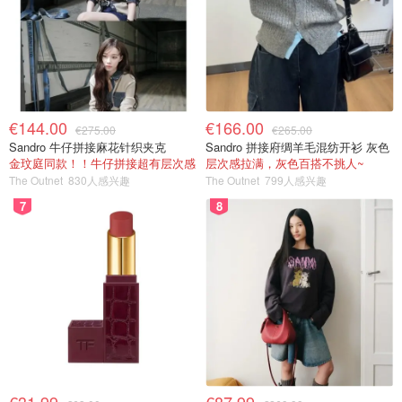
€144.00
€166.00
€275.00
€265.00
Sandro 牛仔拼接麻花针织夹克
Sandro 拼接府绸羊毛混纺开衫 灰色
金玟庭同款！！牛仔拼接超有层次感
层次感拉满，灰色百搭不挑人~
The Outnet
830人感兴趣
The Outnet
799人感兴趣
7
8