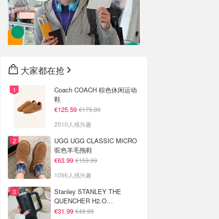
大家都在抢
Coach COACH 棕色休闲运动
鞋
€125.59
€175.00
2010人感兴趣
UGG UGG CLASSIC MICRO
驼色羊毛拖鞋
€63.99
€159.99
1096人感兴趣
Stanley STANLEY THE
QUENCHER H2.O
FLOWSTATE 保温杯 1.18L 黑
€31.99
€49.99