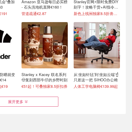
最后机会"叠加
Amazon 亚马逊每日必买榜
Stanley官网⚡️限时免费DIY
3
- 石头洗地机直降€160！
刻字！攻略干货+AI指令直
接戳
€191
管道疏通€2.87
新色上线🆓独家8.5折劵速领
不防晒就变
Stanley x Kacey 联名系列
从‘坐如针毡’到‘坐如云端’☝️
14
🤠复刻西部牛仔的乡野时刻
只差这一把 SIHOO办公椅
€19
€51起！可叠独家8.5折扣券
人体工学电脑椅€139.99起
展开更多