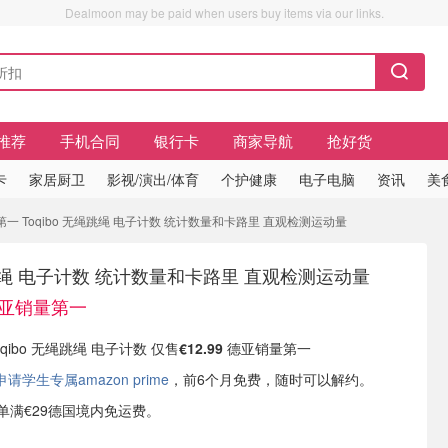
Dealmoon may be paid when users buy items via our links.
推荐
手机合同
银行卡
商家导航
抢好货
卡
家居厨卫
影视/演出/体育
个护健康
电子电脑
资讯
美
量第一 Toqibo 无绳跳绳 电子计数 统计数量和卡路里 直观检测运动量
无绳跳绳 电子计数 统计数量和卡路里 直观检测运动量
 德亚销量第一
Toqibo 无绳跳绳 电子计数 仅售
€12.99
德亚销量第一
学生专属amazon prime
，前6个月免费，随时可以解约。
或订单满€29德国境内免运费。