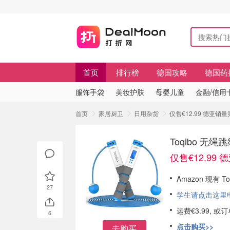
首页
排行榜
德国攻略
德国药
服饰手袋
美妆护肤
母婴儿童
金融/信用
首页
家居厨卫
日用杂货
仅售€12.99 德亚销
Toqibo 
仅售€12.99
Amazon 现有 
27
学生请点击这里申请
运费€3.99, 
6
点击购买>>
去购买