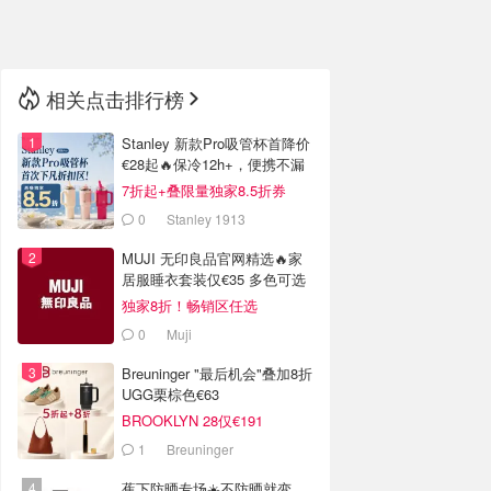
🇳🇿
新西兰
相关点击排行榜
Stanley 新款Pro吸管杯首降价
€28起🔥保冷12h+，便携不漏
水
7折起+叠限量独家8.5折券
0
Stanley 1913
MUJI 无印良品官网精选🔥家
居服睡衣套装仅€35 多色可选
独家8折！畅销区任选
0
Muji
Breuninger "最后机会"叠加8折
UGG栗棕色€63
BROOKLYN 28仅€191
1
Breuninger
蕉下防晒专场☀️不防晒就变