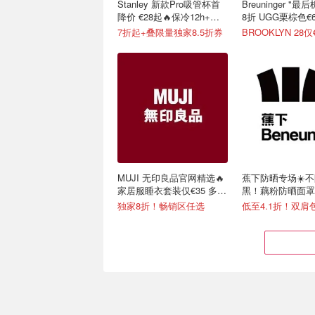
Stanley 新款Pro吸管杯首
Breuninger "
降价 €28起🔥保冷12h+，
8折 UGG栗棕色€6
便携不漏水
7折起+叠限量独家8.5折券
BROOKLYN 28仅
MUJI 无印良品官网精选🔥
蕉下防晒专场☀️
家居服睡衣套装仅€35 多色
黑！藕粉防晒面罩€
可选
独家8折！畅销区任选
低至4.1折！双肩包