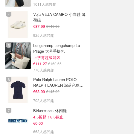
色
1011人感兴趣
Veja VEJA CAMPO 小白鞋 薄
荷绿
€87.99
€140.00
925人感兴趣
Longchamp Longchamp Le
Pliage 大号手提包
上学背超级能装
€111.27
€160.65
776人感兴趣
Polo Ralph Lauren POLO
RALPH LAUREN 深蓝色珠地
布 Polo衫
€63.99
€145.00
702人感兴趣
Birkenstock 休闲鞋
4.5折起！8.6截止
€0.00
663人感兴趣