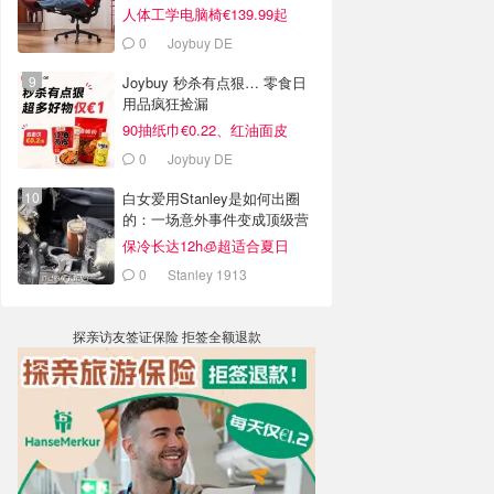
人体工学电脑椅€139.99起
0
Joybuy DE
Joybuy 秒杀有点狠… 零食日
用品疯狂捡漏
90抽纸巾€0.22、红油面皮
€0.99
0
Joybuy DE
白女爱用Stanley是如何出圈
的：一场意外事件变成顶级营
销案例
保冷长达12h🧊超适合夏日
0
Stanley 1913
探亲访友签证保险 拒签全额退款