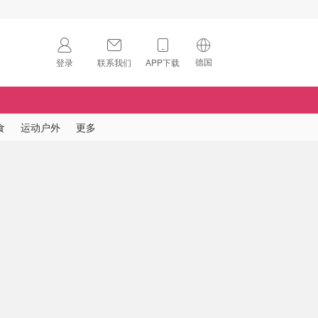
德国
登录
联系我们
APP下载
🇺🇸
美国
🇨🇳
中国
食
运动户外
更多
🇨🇦
加拿大
扫码下载 App
🇬🇧
英国
Download on the
App Store
🇩🇪
德国
Download the
Android App
🇫🇷
法国
🇮🇹
意大利
🇦🇺
澳洲