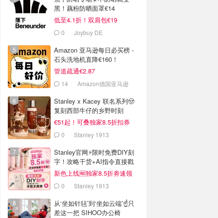
黑！藕粉防晒面罩€14
低至4.1折！双肩包€19
0
Joybuy DE
Amazon 亚马逊每日必买榜 -
石头洗地机直降€160！
管道疏通€2.87
14
Amazon德国亚马逊
Stanley x Kacey 联名系列🤠
复刻西部牛仔的乡野时刻
€51起！可叠独家8.5折扣券
0
Stanley 1913
Stanley官网⚡️限时免费DIY刻
字！攻略干货+AI指令直接戳
新色上线🆓独家8.5折劵速领
0
Stanley 1913
从‘坐如针毡’到‘坐如云端’☝️只
差这一把 SIHOO办公椅