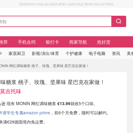
Dealmoon may be paid when users buy items via our links.
推荐
手机合同
银行卡
商家导航
抢好货
卡
家居厨卫
影视/演出/体育
个护健康
电子电脑
资讯
美
MONIN 网红调味糖浆 桃子、玫瑰、坚果味 星巴克在家做！
红调味糖浆 桃子、玫瑰、坚果味 星巴克在家做！
日莫吉托味
马逊 现有 MONIN 网红调味糖浆
€13.99
就收5个口味。
学生专属amazon prime
，前6个月免费，随时可以解约。
或订单满€29德国境内免运费。