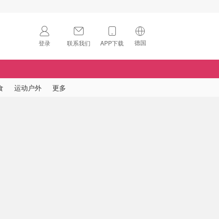
德国
登录
联系我们
APP下载
🇺🇸
美国
🇨🇳
中国
食
运动户外
更多
🇨🇦
加拿大
扫码下载 App
🇬🇧
英国
Download on the
App Store
🇩🇪
德国
Download the
Android App
🇫🇷
法国
🇮🇹
意大利
🇦🇺
澳洲