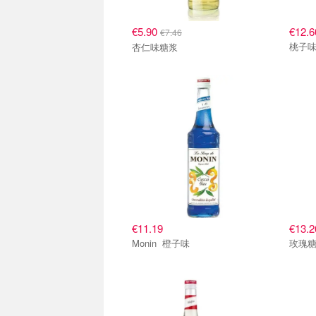
€5.90
€12.6
€7.46
桃子
杏仁味糖浆
€11.19
€13.2
Monin 橙子味
玫瑰