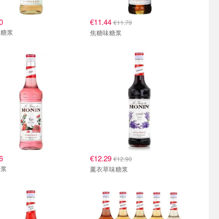
0
€11.44
€11.79
味糖浆
焦糖味糖浆
6
€12.29
€12.90
糖浆
薰衣草味糖浆