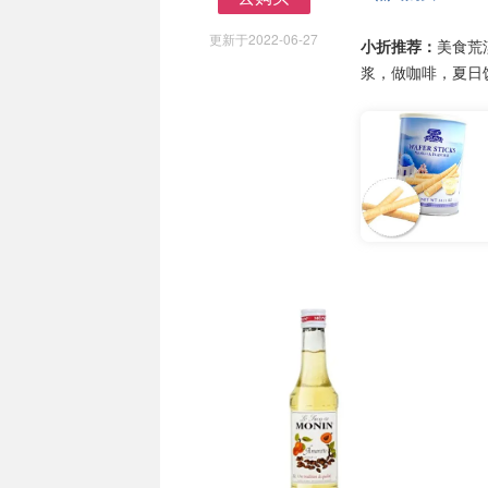
去购买
更新于2022-06-27
小折推荐：
美食荒
浆，做咖啡，夏日