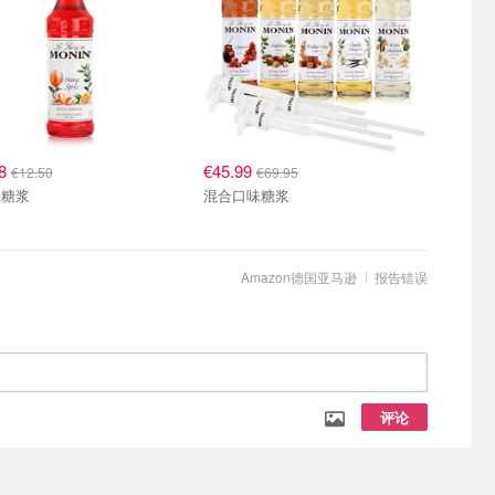
98
€45.99
€12.50
€69.95
味糖浆
混合口味糖浆
Amazon德国亚马逊
报告错误
评论