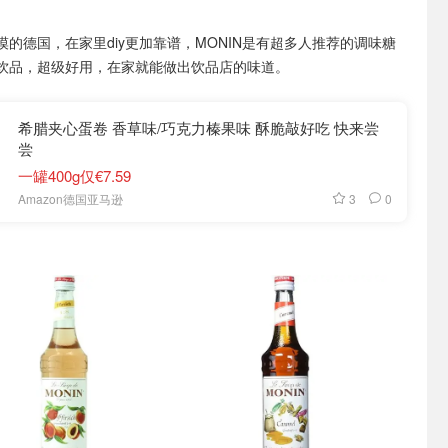
漠的德国，在家里diy更加靠谱，MONIN是有超多人推荐的调味糖
饮品，超级好用，在家就能做出饮品店的味道。
希腊夹心蛋卷 香草味/巧克力榛果味 酥脆敲好吃 快来尝
尝
一罐400g仅€7.59
3
0
Amazon德国亚马逊