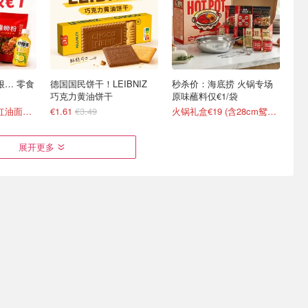
点狠… 零食
德国国民饼干！LEIBNIZ
秒杀价：海底捞 火锅专场
巧克力黄油饼干
原味蘸料仅€1/袋
90抽纸巾€0.22、红油面皮€0.99
€1.61
€3.49
火锅礼盒€19 (含28cm鸳鸯锅)
展开更多
系列 ☕囤
白菜价：三丽鸥 Hello Kitty
玉梦红酸汤终于补货！轻松
/ Kuromi麻薯 补货！
还原黔味酸汤
12.59
€0.99+买3免1 (线下超市€5.99)
480g大瓶仅€1.6