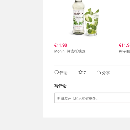
€11.98
€11.
Monin 莫吉托糖浆
橙子
评论
7
分享
写评论