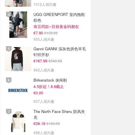
1012人感兴趣
UGG GREENPORT 室内拖鞋
棕色
肯豆同款~目前黄金码都在
€7.90
€129.95
955人感兴趣
Ganni GANNI 深灰色拼色羊毛
针织开衫
€167.99
€349.99
943人感兴趣
Birkenstock 休闲鞋
4.5折起！8.6截止
€0.00
637人感兴趣
The North Face Sheru 防风夹
克
€39.19
€100.00
498人感兴趣