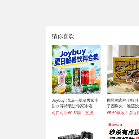
猜你喜欢
Joybuy 清凉一夏🧊居家小
周黑鸭卤料 蹲到补
甜水等待装进你家冰箱！
子圈爆火！谁还没
卤货
可口可乐€0.5/罐！直接送到家门口
€5.69就收！卤香菇