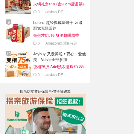
火锅礼盒€19 (含28cm鸳鸯锅)
0
Joybuy DE
Lorenz 超经典咸味饼干 🥨追
剧党无限回购
每包才€1.19 酥脆越嚼越香
0
Amazon德国亚马逊
Joybuy 又发券啦！双心、爱他
美、Volvic全部参加
变相75折 Ariel洗衣凝珠€0.22/
颗
0
Joybuy DE
探亲访友签证保险 拒签全额退款