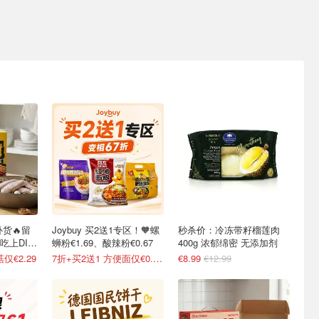
货🔥留
Joybuy 买2送1专区！🧡螺
秒杀价：冷冻带籽榴莲肉
吃上DIY
蛳粉€1.69、酸辣粉€0.67
400g 浓郁绵密 无添加剂
仅€2.29
7折+买2送1 方便面仅€0.47/包
€8.99
€12.99