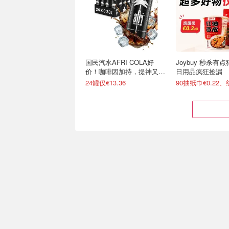
国民汽水AFRI COLA好
Joybuy 秒杀有
价！咖啡因加持，提神又爽
日用品疯狂捡漏
口！
24罐仅€13.36
Lorenz 超经典咸味饼干 🥨
Lavazza 闭眼囤
追剧党无限回购
咖啡豆的机会来了
每包才€1.19 酥脆越嚼越香
7折！1000g咖啡豆€