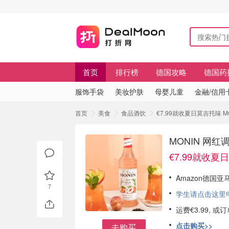
首页
排行榜
德国攻略
德国药
服饰手袋
美妆护肤
母婴儿童
金融/信用
首页
美食
食品酒饮
€7.99就收夏日莫吉托味 
MONIN 网
€7.99就收夏
Amazon德国亚
7
学生请点击这里申请
运费€3.99, 
点击购买>>
去购买