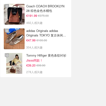
Coach COACH BROOKLYN
28 棕色金色水桶包
€191.99
€375.00
492人感兴趣
adidas Originals adidas
Originals TOKYO 复古休闲鞋
深棕色
€47.99
€100.00
304人感兴趣
Tommy Hilfiger 黄色条纹衬衫
Jisoo同款！
€39.20
€99.90
278人感兴趣