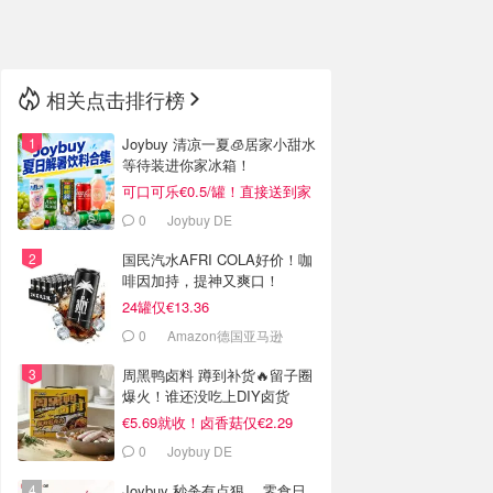
🇳🇿
新西兰
相关点击排行榜
Joybuy 清凉一夏🧊居家小甜水
等待装进你家冰箱！
可口可乐€0.5/罐！直接送到家
门口
0
Joybuy DE
国民汽水AFRI COLA好价！咖
啡因加持，提神又爽口！
24罐仅€13.36
0
Amazon德国亚马逊
周黑鸭卤料 蹲到补货🔥留子圈
爆火！谁还没吃上DIY卤货
€5.69就收！卤香菇仅€2.29
0
Joybuy DE
Joybuy 秒杀有点狠… 零食日