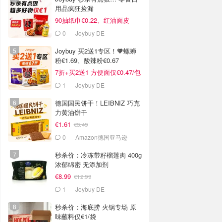
用品疯狂捡漏
90抽纸巾€0.22、红油面皮
€0.99
0
Joybuy DE
Joybuy 买2送1专区！🧡螺蛳
粉€1.69、酸辣粉€0.67
7折+买2送1 方便面仅€0.47/包
1
Joybuy DE
德国国民饼干！LEIBNIZ 巧克
力黄油饼干
€1.61
€3.49
0
Amazon德国亚马逊
秒杀价：冷冻带籽榴莲肉 400g
浓郁绵密 无添加剂
€8.99
€12.99
1
Joybuy DE
秒杀价：海底捞 火锅专场 原
味蘸料仅€1/袋