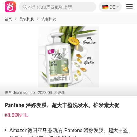
🇩🇪
4折！lulu周四疯狂上新
DE
Boticinal 夏促开抢！
还没结束！&OtherStories大促
Joybuy变相75折 随时失效
速领！Stanley独家85折
疑似霸哥！Camper额外叠85折
Zalando 奥莱闪促！每日更新
Moncler反季囤！5折起+叠9折
Coach Brooklyn仅€192
首页
美妆护肤
洗发护发
来自
dealmoon.de
2023-06-19更新
Pantene 潘婷发膜、超大丰盈洗发水、护发素大促
€8.99收1L
Amazon德国亚马逊 现有 Pantene 潘婷发膜、超大丰盈