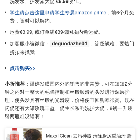
洗发水、护发素大促
€8.99
收1L。
学生请点击这里申请学生专属amazon prime
，前6个月免
费，随时可以解约。
运费€3.99, 或订单满€39德国境内免运费。
加客服小编微信：
deguodazhe04
，答疑解难，要热门
折扣来找我
点击购买>>
小折推荐：
潘婷发膜国内外的销售的非常赞，可在短短2分
钟之内对一整天的毛躁控制和丝般顺滑的头发进行深层护
理，使头发具有丝般的光滑度，价格便宜回购率很高。现在
闪促还有大罐玫瑰丰盈、促生长系列洗护大促，8镑一升装
臀两瓶准没错啊！
Maxxi Clean 去污神器 清除厨房重油污 厨