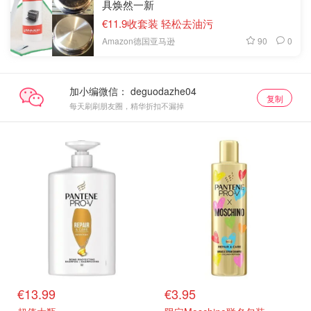
具焕然一新
€11.9收套装 轻松去油污
90
0
Amazon德国亚马逊
加小编微信：
复制
每天刷刷朋友圈，精华折扣不漏掉
€13.99
€3.95