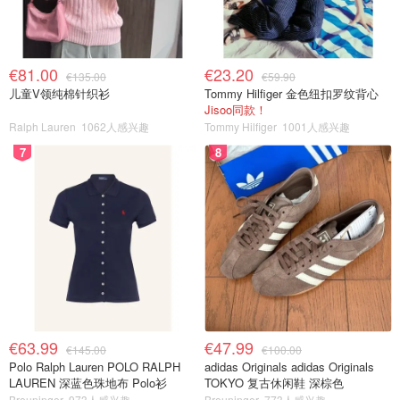
€81.00
€23.20
€135.00
€59.90
儿童V领纯棉针织衫
Tommy Hilfiger 金色纽扣罗纹背心
Jisoo同款！
Ralph Lauren
1062人感兴趣
Tommy Hilfiger
1001人感兴趣
7
8
€63.99
€47.99
€145.00
€100.00
Polo Ralph Lauren POLO RALPH
adidas Originals adidas Originals
LAUREN 深蓝色珠地布 Polo衫
TOKYO 复古休闲鞋 深棕色
Breuninger
973人感兴趣
Breuninger
773人感兴趣