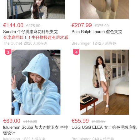
€144.00
€207.99
€275.00
€375.00
Sandro 牛仔拼接麻花针织夹克
Polo Ralph Lauren 驼色夹克
金玟庭同款！！牛仔拼接超有层次感
The Outnet
2026人感兴趣
Breuninger
1242人感兴趣
3
4
€69.00
€55.99
€118.00
€139.99
lululemon Scuba 加大连帽卫衣 半拉
UGG UGG ELEA 女士棕色毛绒凉拖
链设计
lululemon
1232人感兴趣
Breuninger
940人感兴趣