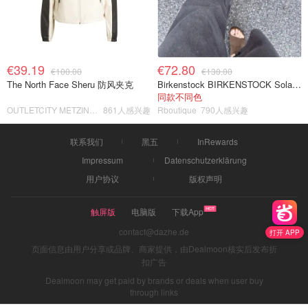
€39.19
€72.80
€100.00
€130.00
The North Face Sheru 防风夹克
Birkenstock BIRKENSTOCK Solana 麂皮皮革凉拖
同款不同色
OUTLETCITY METZINGEN
861人感兴趣
Rboutique
790人感兴趣
联系我们
黑五
InRewards
Impressum
Datenschutzerklärung
用户协议
版权声明
触屏版
电脑版
下载App
contact@dazhe.de
打开 APP
页面信息由用户分享或品牌、商家提供，由Dealmoon核实后发布折
扣广告
Dealmoon may get paid by brands or deals when user buy
through links