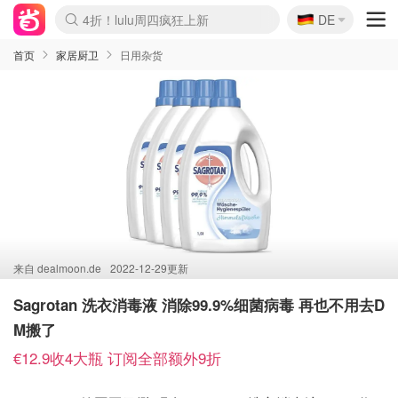
🇩🇪
4折！lulu周四疯狂上新
DE
Boticinal 夏促开抢！
还没结束！&OtherStories大促
Joybuy变相75折 随时失效
速领！Stanley独家85折
疑似霸哥！Camper额外叠85折
Zalando 奥莱闪促！每日更新
Moncler反季囤！5折起+叠9折
Coach Brooklyn仅€192
首页
家居厨卫
日用杂货
来自
dealmoon.de
2022-12-29更新
Sagrotan 洗衣消毒液 消除99.9%细菌病毒 再也不用去D
M搬了
€12.9收4大瓶 订阅全部额外9折