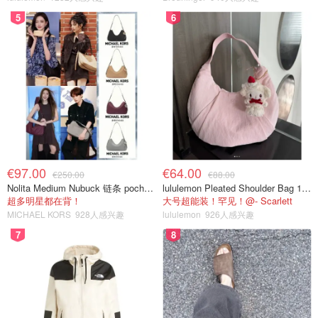
5
6
€97.00
€64.00
€250.00
€88.00
Nolita Medium Nubuck 链条 pochette
lululemon Pleated Shoulder Bag 10L 单肩包
超多明星都在背！
大号超能装！罕见！@- Scarlett
MICHAEL KORS
928人感兴趣
lululemon
926人感兴趣
7
8