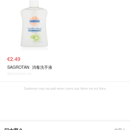
€2.49
SAGROTAN
消毒洗手液
@dealmoon.de
Dealmoon may be paid when users buy items via our links.
全部