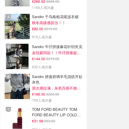
€266.63
€695.00
1166人感兴趣
Sandro 千鸟格粗花呢连衣裙
秋冬高级感担当！！
€82.00
€315.00
919人感兴趣
Sandro 牛仔拼接麻花针织夹克
金玟庭同款！！牛仔拼接超有层次感
€144.00
€275.00
830人感兴趣
Sandro 拼接府绸羊毛混纺开衫
灰色
层次感拉满，灰色百搭不挑人~
€166.00
€265.00
799人感兴趣
TOM FORD BEAUTY TOM
FORD BEAUTY LIP COLOR
SATIN MATTE 裸玫瑰口红
€31.99
€63.00