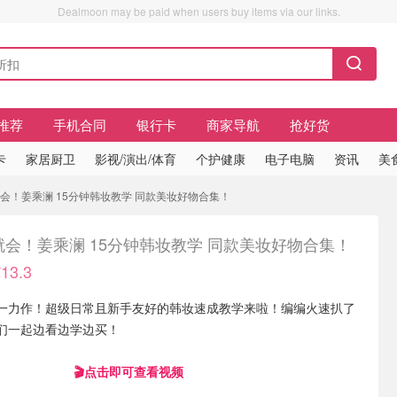
Dealmoon may be paid when users buy items via our links.
推荐
手机合同
银行卡
商家导航
抢好货
卡
家居厨卫
影视/演出/体育
个护健康
电子电脑
资讯
美
手就会！姜乘澜 15分钟韩妆教学 同款美妆好物合集！
就会！姜乘澜 15分钟韩妆教学 同款美妆好物合集！
3.3
一力作！超级日常且新手友好的韩妆速成教学来啦！编编火速扒了
们一起边看边学边买！
🎬点击即可查看视频