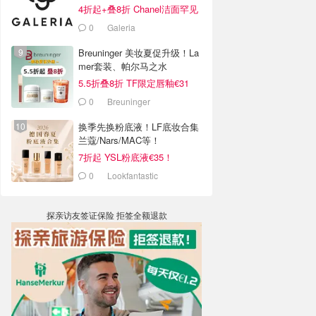
4折起+叠8折 Chanel洁面罕见
€43
0
Galeria
Breuninger 美妆夏促升级！La
mer套装、帕尔马之水
5.5折叠8折 TF限定唇釉€31
0
Breuninger
换季先换粉底液！LF底妆合集
兰蔻/Nars/MAC等！
7折起 YSL粉底液€35！
0
Lookfantastic
探亲访友签证保险 拒签全额退款