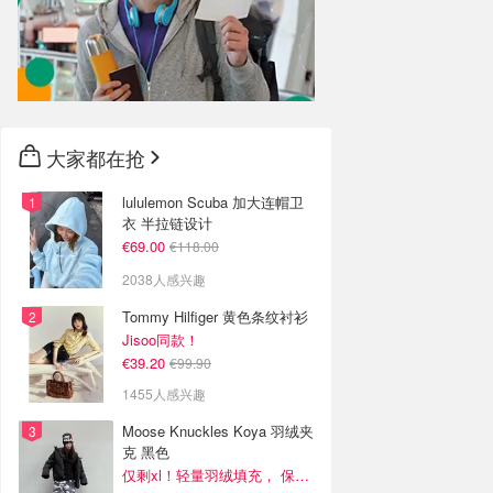
大家都在抢
lululemon Scuba 加大连帽卫
衣 半拉链设计
€69.00
€118.00
2038人感兴趣
Tommy Hilfiger 黄色条纹衬衫
Jisoo同款！
€39.20
€99.90
1455人感兴趣
Moose Knuckles Koya 羽绒夹
克 黑色
仅剩xl！轻量羽绒填充， 保暖不厚重