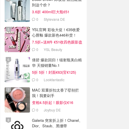
到这个价？
3.6折 400ml巨大瓶€51
0
Stylevana DE
YSL官网 彩妆大促！€35收爱
心唇釉 爆款新色446补货！
7.5折+送8件 €51收四色眼影盘
0
YSL Beauty
倩碧 爆款回归！镭射瓶美白精
华 天猫销量No.1
5折 5折！封面€63(官€125)
0
Lookfantastic
MAC 双重折扣太香了🤯别拦
我！我要剁手
变相4.5折起！眼影仅€16
0
Joybuy DE
Galeria 突发折上折！Chanel、
Dior、Staub、黑绷带