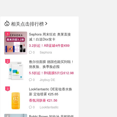
🇳🇿
新西兰
相关点击排行榜
Sephora 周末狂欢 奥莱直接
减！白送Dior发卡
3.2折起！AB蓝罐4件套€69
0
Sephora
敷尔佳面膜 德国也能买到啦！
熬夜脸、换季脸必囤
5.5折起！B5面膜5片仅€12.98
0
Joybuy DE
Lookfantastic DE彩妆香水焕
新 定妆喷雾 €25.65
香氛润肤膏 €21.56
0
Lookfantastic
Bobbi Brown 卸妆油 居然能低