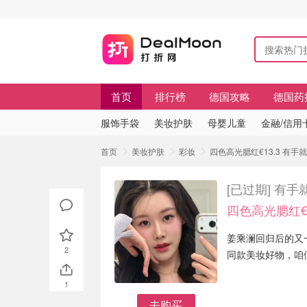
首页
排行榜
德国攻略
德国药
服饰手袋
美妆护肤
母婴儿童
金融/信用
首页
美妆护肤
彩妆
四色高光腮红€13.3 有
[已过期]
有手
四色高光腮红€1
姜乘澜回归后的又
2
同款美妆好物，咱
1
去购买