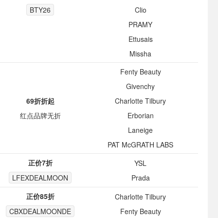
BTY26
Clio
PRAMY
Ettusais
Missha
Fenty Beauty
Givenchy
69折折起
Charlotte Tilbury
红点品牌无折
Erborian
Laneige
PAT McGRATH LABS
正价7折
YSL
LFEXDEALMOON
Prada
正价85折
Charlotte Tilbury
CBXDEALMOONDE
Fenty Beauty