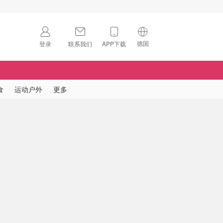
德国
登录
联系我们
APP下载
🇺🇸
美国
🇨🇳
中国
食
运动户外
更多
🇨🇦
加拿大
扫码下载 App
🇬🇧
英国
Download on the
App Store
🇩🇪
德国
Download the
Android App
🇫🇷
法国
🇮🇹
意大利
🇦🇺
澳洲