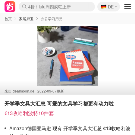
🇩🇪
4折！lulu周四疯狂上新
DE
Boticinal 夏促开抢！
还没结束！&OtherStories大促
Joybuy变相75折 随时失效
速领！Stanley独家85折
疑似霸哥！Camper额外叠85折
Zalando 奥莱闪促！每日更新
Moncler反季囤！5折起+叠9折
Coach Brooklyn仅€192
首页
家居厨卫
办公学习用品
来自
dealmoon.de
2022-09-07更新
开学季文具大汇总 可爱的文具学习都更有动力啦
€13收哈利波特10件套
Amazon德国亚马逊 现有 开学季文具大汇总
€13
收哈利波