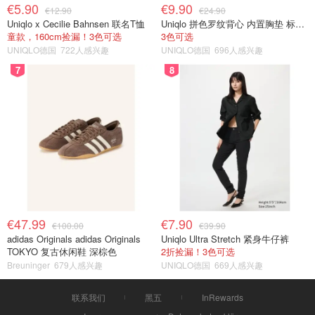
€5.90
€9.90
€12.90
€24.90
Uniqlo x Cecilie Bahnsen 联名T恤
Uniqlo 拼色罗纹背心 内置胸垫 标准款
童款，160cm捡漏！3色可选
3色可选
UNIQLO德国
722人感兴趣
UNIQLO德国
696人感兴趣
7
8
€47.99
€7.90
€100.00
€39.90
adidas Originals adidas Originals
Uniqlo Ultra Stretch 紧身牛仔裤
TOKYO 复古休闲鞋 深棕色
2折捡漏！3色可选
Breuninger
679人感兴趣
UNIQLO德国
669人感兴趣
联系我们
黑五
InRewards