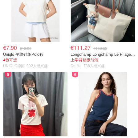
€7.90
€111.27
€19.90
€160.65
Uniqlo 平纹针织Polo衫
Longchamp Longchamp Le Pliage 大号手提包
4色可选
上学背超级能装
UNIQLO德国
992人感兴趣
Cettire
738人感兴趣
5
6