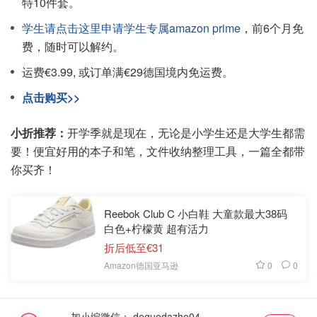
特10件套。
学生请点击这里申请学生专属amazon prime
，前6个月免
费，随时可以解约。
运费€3.99, 或订单满€29德国境内免运费。
点击购买>>
小折推荐：
开学季就是现在，无论是小学生还是大学生都需
要！便宜好用的本子和笔，文件收纳整理工具，一篇全都带
你买齐！
Reebok Club C 小白鞋 大童款最大38码
白色+柠檬黄 超有活力
折后低至€31
0
0
Amazon德国亚马逊
加小编微信：