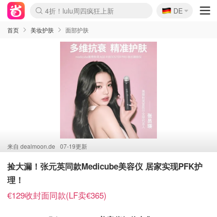
🇩🇪
4折！lulu周四疯狂上新
DE
Boticinal 夏促开抢！
还没结束！&OtherStories大促
Joybuy变相75折 随时失效
速领！Stanley独家85折
疑似霸哥！Camper额外叠85折
Zalando 奥莱闪促！每日更新
Moncler反季囤！5折起+叠9折
Coach Brooklyn仅€192
首页
美妆护肤
面部护肤
来自
dealmoon.de
07-19更新
捡大漏！张元英同款Medicube美容仪 居家实现PFK护
理！
€129收封面同款(LF卖€365)