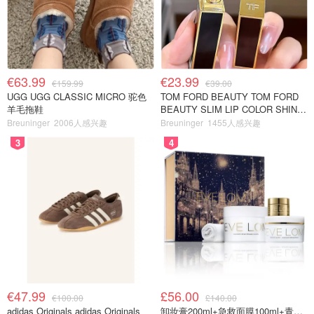
€63.99
€23.99
€159.99
€39.00
UGG UGG CLASSIC MICRO 驼色
TOM FORD BEAUTY TOM FORD
羊毛拖鞋
BEAUTY SLIM LIP COLOR SHINE
口红 open back色
Breuninger
2006人感兴趣
Breuninger
1455人感兴趣
3
4
€47.99
£56.00
€100.00
£140.00
adidas Originals adidas Originals
卸妆膏200ml+急救面膜100ml+青春面霜15ml