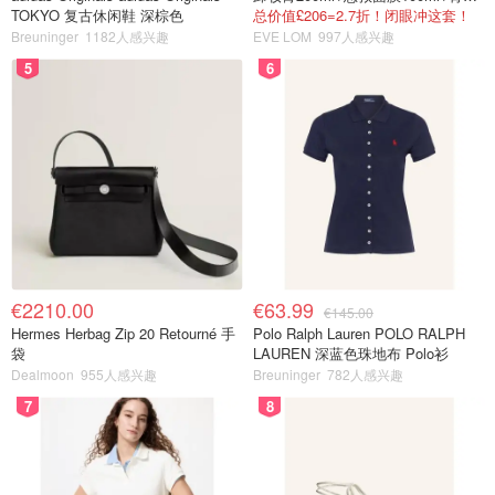
TOKYO 复古休闲鞋 深棕色
总价值£206=2.7折！闭眼冲这套！
Breuninger
1182人感兴趣
EVE LOM
997人感兴趣
5
6
€2210.00
€63.99
€145.00
Hermes Herbag Zip 20 Retourné 手
Polo Ralph Lauren POLO RALPH
袋
LAUREN 深蓝色珠地布 Polo衫
Dealmoon
955人感兴趣
Breuninger
782人感兴趣
7
8