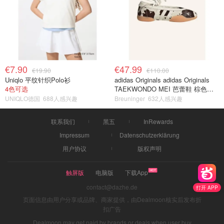
€7.90
€47.99
€19.90
€110.00
Uniqlo 平纹针织Polo衫
adidas Originals adidas Originals
4色可选
TAEKWONDO MEI 芭蕾鞋 棕色米
色
UNIQLO德国
688人感兴趣
Breuninger
632人感兴趣
联系我们
黑五
InRewards
Impressum
Datenschutzerklärung
用户协议
版权声明
触屏版
电脑版
下载App
contact@dazhe.de
打开 APP
页面信息由用户分享或品牌、商家提供，由Dealmoon核实后发布折
扣广告
Dealmoon may get paid by brands or deals when user buy