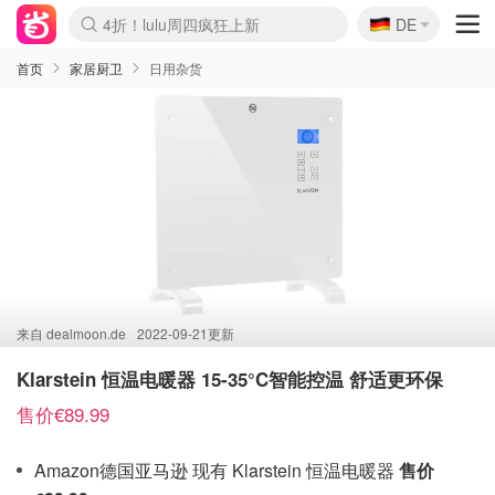
🇩🇪
4折！lulu周四疯狂上新
DE
Boticinal 夏促开抢！
还没结束！&OtherStories大促
Joybuy变相75折 随时失效
速领！Stanley独家85折
疑似霸哥！Camper额外叠85折
Zalando 奥莱闪促！每日更新
Moncler反季囤！5折起+叠9折
Coach Brooklyn仅€192
首页
家居厨卫
日用杂货
来自
dealmoon.de
2022-09-21更新
Klarstein 恒温电暖器 15-35°C智能控温 舒适更环保
售价€89.99
Amazon德国亚马逊 现有 Klarstein 恒温电暖器
售价