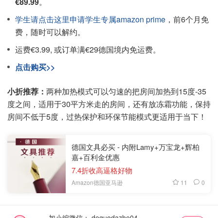
€89.99
。
学生请点击这里申请学生专属amazon prime
，前6个月免
费，随时可以解约。
运费€3.99, 或订单满€29德国境内免运费。
点击购买>>
小折推荐：
两种加热模式可以匀速的把房间加热到15度-35
度之间，适用于30平方米走的房间，还有放冻霜功能，保持
房间不低于5度，过热保护和环保节能模式更适用于当下！
德国文具必买 - 内附Lamy+万宝龙+辉柏
嘉+百利金优惠
7.4折收高逼格好物
11
0
Amazon德国亚马逊
加小编微信：