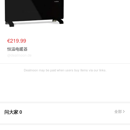
€219.99
恒温电暖器
@dealmoon.de
Dealmoon may be paid when users buy items via our links.
问大家
0
全部