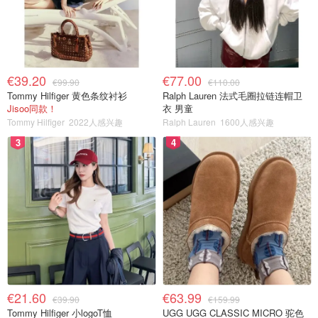
€39.20
€77.00
€99.90
€110.00
Tommy Hilfiger 黄色条纹衬衫
Ralph Lauren 法式毛圈拉链连帽卫
Jisoo同款！
衣 男童
Tommy Hilfiger
2022人感兴趣
Ralph Lauren
1600人感兴趣
3
4
€21.60
€63.99
€39.90
€159.99
Tommy Hilfiger 小logoT恤
UGG UGG CLASSIC MICRO 驼色