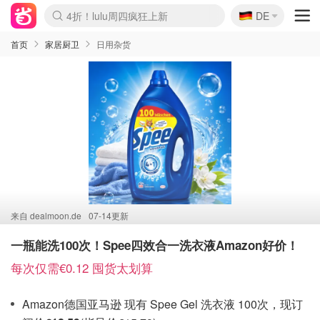
🇩🇪
4折！lulu周四疯狂上新
DE
Boticinal 夏促开抢！
还没结束！&OtherStories大促
Joybuy变相75折 随时失效
速领！Stanley独家85折
疑似霸哥！Camper额外叠85折
Zalando 奥莱闪促！每日更新
Moncler反季囤！5折起+叠9折
Coach Brooklyn仅€192
首页
家居厨卫
日用杂货
来自
dealmoon.de
07-14更新
一瓶能洗100次！Spee四效合一洗衣液Amazon好价！
每次仅需€0.12 囤货太划算
Amazon德国亚马逊 现有 Spee Gel 洗衣液 100次，现订