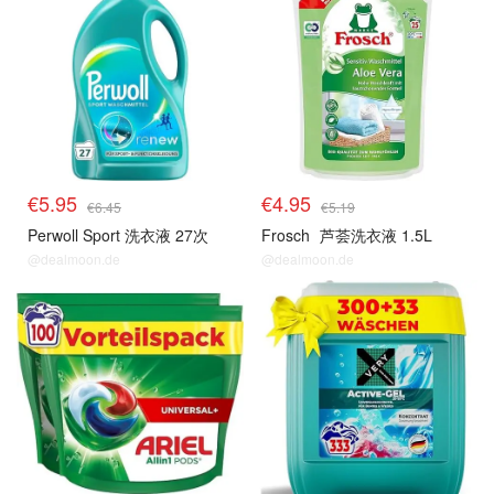
€5.95
€4.95
€6.45
€5.19
Perwoll Sport 洗衣液 27次
Frosch
芦荟洗衣液 1.5L
@dealmoon.de
@dealmoon.de