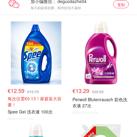
加小编微信：
复制
每天刷刷朋友圈，精华折扣不漏掉
€12.59
€13.29
€15.79
€32.52
每次仅需€0.13！家庭装大容
Perwoll Blutenrausch 彩色洗
量！
衣液 27次
Spee Gel 洗衣液 100次
@dealmoon.de
@dealmoon.de