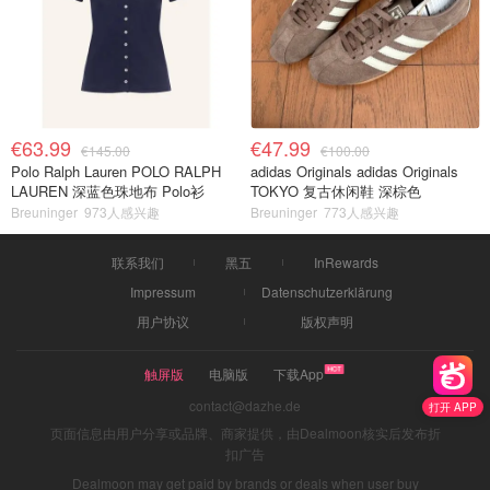
€63.99
€47.99
€145.00
€100.00
Polo Ralph Lauren POLO RALPH
adidas Originals adidas Originals
LAUREN 深蓝色珠地布 Polo衫
TOKYO 复古休闲鞋 深棕色
Breuninger
973人感兴趣
Breuninger
773人感兴趣
联系我们
黑五
InRewards
Impressum
Datenschutzerklärung
用户协议
版权声明
触屏版
电脑版
下载App
contact@dazhe.de
打开 APP
页面信息由用户分享或品牌、商家提供，由Dealmoon核实后发布折
扣广告
Dealmoon may get paid by brands or deals when user buy