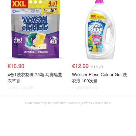
€16.90
€12.99
€15.79
4合1洗衣凝珠 75颗 马赛皂薰
Weisser Riese Colour Gel 洗
衣草香
衣液 100次量
@dealmoon.de
@dealmoon.de
Dealmoon may be paid when users buy items via our links.