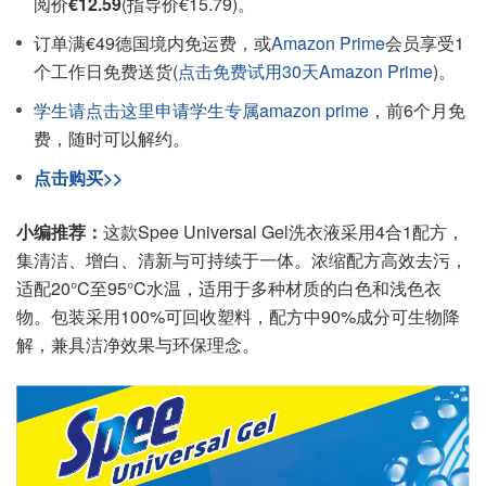
阅价
€12.59
(指导价€15.79)。
订单满€49德国境内免运费，或
Amazon Prime
会员享受1
个工作日免费送货(
点击免费试用30天Amazon Prime
)。
学生请点击这里申请学生专属amazon prime
，前6个月免
费，随时可以解约。
点击购买>>
小编推荐：
这款Spee Universal Gel洗衣液采用4合1配方，
集清洁、增白、清新与可持续于一体。浓缩配方高效去污，
适配20°C至95°C水温，适用于多种材质的白色和浅色衣
物。包装采用100%可回收塑料，配方中90%成分可生物降
解，兼具洁净效果与环保理念。