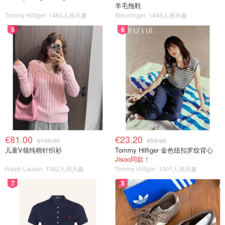
羊毛拖鞋
Tommy Hilfiger
1464人感兴趣
Breuninger
1444人感兴趣
5
6
€81.00
€23.20
€135.00
€59.90
儿童V领纯棉针织衫
Tommy Hilfiger 金色纽扣罗纹背心
Jisoo同款！
Ralph Lauren
1062人感兴趣
Tommy Hilfiger
1001人感兴趣
7
8