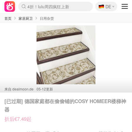
🇩🇪
4折！lulu周四疯狂上新
DE
Boticinal 夏促开抢！
还没结束！&OtherStories大促
Joybuy变相75折 随时失效
速领！Stanley独家85折
疑似霸哥！Camper额外叠85折
Zalando 奥莱闪促！每日更新
Moncler反季囤！5折起+叠9折
Coach Brooklyn仅€192
首页
家居厨卫
日用杂货
来自
dealmoon.de
05-12更新
[已过期] 德国家庭都在偷偷铺的COSY HOMEER楼梯神
器
折后€7.49起