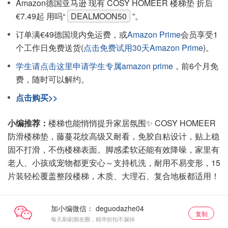
Amazon德国亚马逊 现有 COSY HOMEER 楼梯垫 折后
€7.49起 用吗“
DEALMOON50
”。
订单满€49德国境内免运费，或
Amazon Prime
会员享受1
个工作日免费送货(
点击免费试用30天Amazon Prime
)。
学生请点击这里申请学生专属amazon prime
，前6个月免
费，随时可以解约。
点击购买>>
小编推荐：
楼梯也能悄悄提升家居氛围✨ COSY HOMEER
防滑楼梯垫，藤蔓花纹高级又耐看，免胶自粘设计，贴上稳
固不打滑，不伤楼梯表面。脚感柔软还能有效降噪，家里有
老人、小孩或宠物都更安心～支持机洗，耐用不易变形，15
片装轻松覆盖整段楼梯，木质、大理石、复合地板都适用！
加小编微信：
复制
每天刷刷朋友圈，精华折扣不漏掉