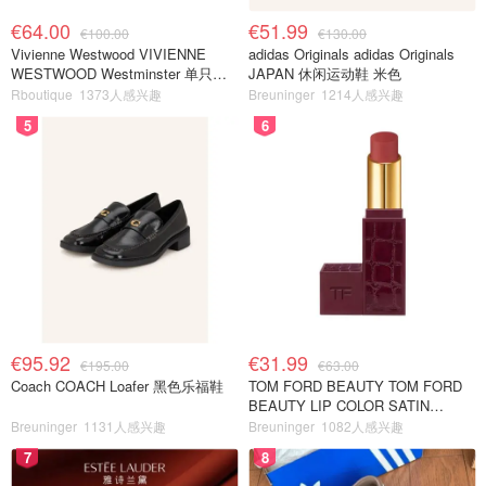
€64.00
€51.99
€100.00
€130.00
Vivienne Westwood VIVIENNE
adidas Originals adidas Originals
WESTWOOD Westminster 单只耳
JAPAN 休闲运动鞋 米色
环
Rboutique
1373人感兴趣
Breuninger
1214人感兴趣
5
6
€95.92
€31.99
€195.00
€63.00
Coach COACH Loafer 黑色乐福鞋
TOM FORD BEAUTY TOM FORD
BEAUTY LIP COLOR SATIN
MATTE 裸玫瑰口红
Breuninger
1131人感兴趣
Breuninger
1082人感兴趣
7
8