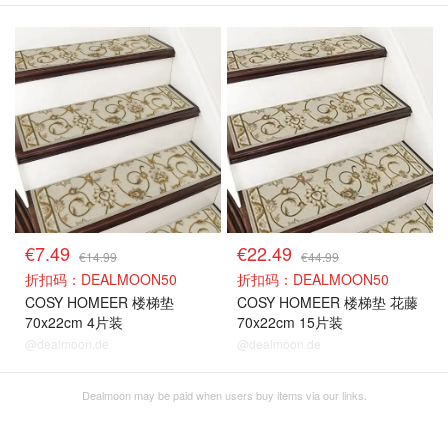
€7.49
€22.49
€14.99
€44.99
折扣码：DEALMOON50
折扣码：DEALMOON50
COSY HOMEER 楼梯垫
COSY HOMEER 楼梯垫 花藤
70x22cm 4片装
70x22cm 15片装
@dealmoon.de
@dealmoon.de
Dealmoon may be paid when users buy items via our links.