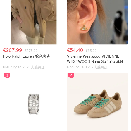
€207.99
€54.40
€375.00
€85.00
Polo Ralph Lauren 驼色夹克
Vivienne Westwood VIVIENNE
WESTWOOD Nano Solitaire 耳环
Breuninger
2023人感兴趣
Rboutique
1739人感兴趣
3
4