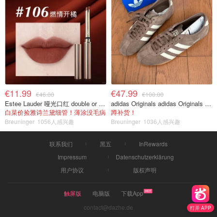
€11.99
€47.99
€46.00
€100.00
Estee Lauder 哑光口红 double or nothing色号
adidas Originals adidas Originals TOKYO 复古休闲鞋 深棕色
白菜价捡雅诗兰黛细管！薄涂没毛病
蹲补货！
Breuninger
1056人感兴趣
Breuninger
1036人感兴趣
联系我们
黑五
InRewards
Impressum
Datenschutzerklärung
用户协议
版权声明
触屏版
电脑版
下载App
contact@dazhe.de
打开 APP