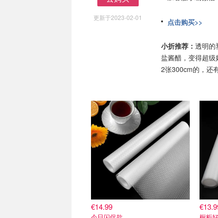
去购买
更新于2023-02-01
点击购买>>
小折推荐：
透明的
盐酱醋，变得超级好
2张300cm的，
€14.99
€13.9
今日闪促款
橱柜