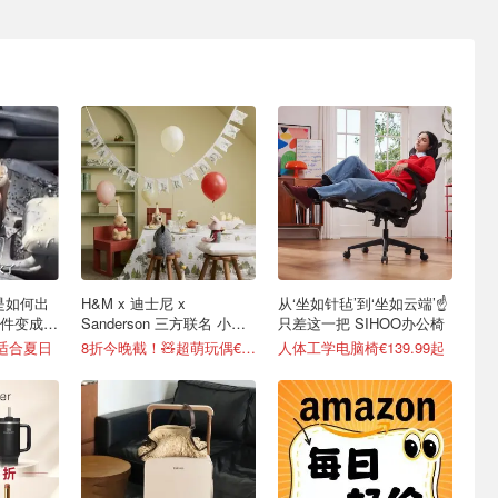
y是如何出
H&M x 迪士尼 x
从‘坐如针毡’到‘坐如云端’☝️
件变成顶
Sanderson 三方联名 小熊
只差这一把 SIHOO办公椅
维尼系列太治愈
超适合夏日
8折今晚截！🧸超萌玩偶€12
人体工学电脑椅€139.99起