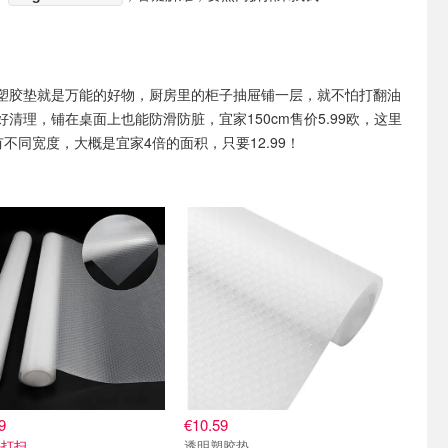
塑胶垫就是万能的好物，厨房里的柜子抽屉铺一层，就不怕打翻油
清理，铺在桌面上也能防滑防脏，宜家150cm售价5.99欧，这里
还有不同宽度，大概是宜家4倍的面积，只要12.99！
9
€10.59
好打扫
透明塑胶垫