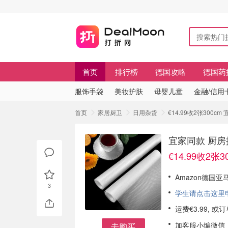
首页
排行榜
德国攻略
德国药
服饰手袋
美妆护肤
母婴儿童
金融/信用
首页
家居厨卫
日用杂货
€14.99收2张300
宜家同款 厨房
€14.99收2张3
Amazon德国
3
学生请点击这里申请
运费€3.99, 
加客服小编微信
去购买