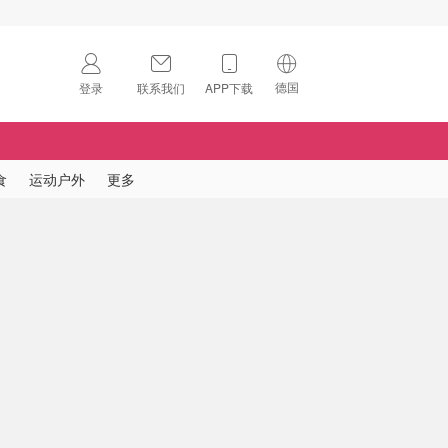
德国
登录
联系我们
APP下载
🇺🇸
美国
🇨🇳
中国
食
运动户外
更多
🇨🇦
加拿大
扫码下载 App
🇬🇧
英国
Download on the
App Store
🇩🇪
德国
Download the
Android App
🇫🇷
法国
🇮🇹
意大利
🇦🇺
澳洲