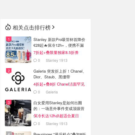
🇳🇿
新西兰
相关点击排行榜
Stanley 新款Pro吸管杯首降价
€28起🔥保冷12h+，便携不漏
水
7折起+叠限量独家8.5折券
0
Stanley 1913
Galeria 突发折上折！Chanel、
Dior、Staub、黑绷带
4折起+叠8折 Chanel洁面罕见
€43
0
Galeria
白女爱用Stanley是如何出圈
的：一场意外事件变成顶级营
销案例
保冷长达12h🧊超适合夏日
0
Stanley 1913
Breuninger "最后机会"叠加8折