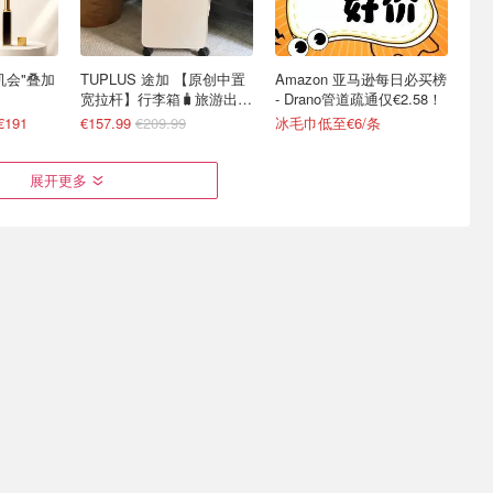
最后机会"叠加
TUPLUS 途加 【原创中置
Amazon 亚马逊每日必买榜
宽拉杆】行李箱🧳旅游出差
- Drano管道疏通仅€2.58！
好搭子
€191
€157.99
€209.99
冰毛巾低至€6/条
展开更多
时免费DIY
IFA 柏林消费电子展 共5天
秒杀价！洁柔卷纸买4免1
AI指令直
逛到爽！捡漏白菜价电器
单卷仅€0.29！
新色上线🆓独家8.5折劵速领
学生票仅€14
叠加满€10减€2 凑单更划算