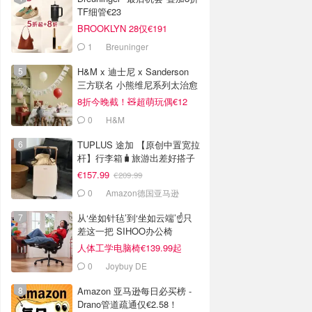
TF细管€23
BROOKLYN 28仅€191
1
Breuninger
H&M x 迪士尼 x Sanderson
三方联名 小熊维尼系列太治愈
8折今晚截！🧸超萌玩偶€12
0
H&M
TUPLUS 途加 【原创中置宽拉
杆】行李箱🧳旅游出差好搭子
€157.99
€209.99
0
Amazon德国亚马逊
从‘坐如针毡’到‘坐如云端’☝️只
差这一把 SIHOO办公椅
人体工学电脑椅€139.99起
0
Joybuy DE
Amazon 亚马逊每日必买榜 -
Drano管道疏通仅€2.58！