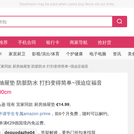
Dealmoon may be paid when users buy items via our links.
推荐
手机合同
银行卡
商家导航
抢好货
卡
家居厨卫
影视/演出/体育
个护健康
电子电脑
资讯
美
cm 宜家同款 厨房抽屉垫 防脏防水 打扫变得简单~强迫症福音
抽屉垫 防脏防水 打扫变得简单~强迫症福音
00cm
亚马逊 现有 宜家同款 厨房抽屉垫
€14.99
。
学生专属amazon prime
，前6个月免费，随时可以解约。
或订单满€29德国境内免运费。
：
deguodazhe04
，答疑解难，要热门折扣来找我