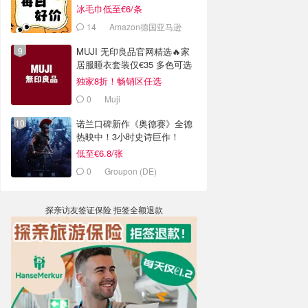
冰毛巾低至€6/条
14
Amazon德国亚马逊
MUJI 无印良品官网精选🔥家
居服睡衣套装仅€35 多色可选
独家8折！畅销区任选
0
Muji
诺兰口碑新作《奥德赛》全德
热映中！3小时史诗巨作！
低至€6.8/张
0
Groupon (DE)
探亲访友签证保险 拒签全额退款