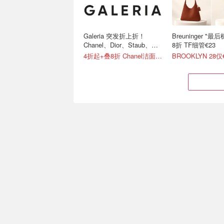
Galeria 突发折上折！
Breuninger "
Chanel、Dior、Staub、黑
8折 TF细管€23
绷带
4折起+叠8折 Chanel洁面罕见€43
BROOKLYN 28仅
MUJI 无印良品官网精选🔥
Stanley官网⚡️限
家居服睡衣套装仅€35 多色
刻字！攻略干货+
可选
接戳
独家8折！畅销区任选