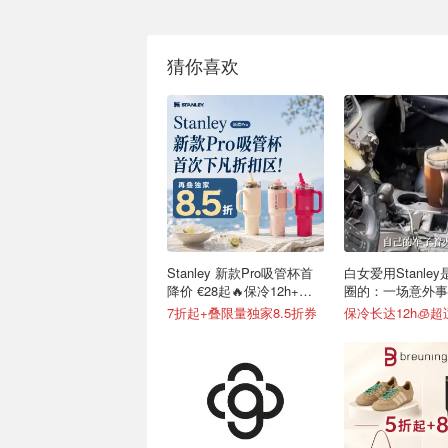
猜你喜欢
Stanley 新款Pro吸管杯首
白女爱用Stanle
降价 €28起🔥保冷12h+，
圈的：一场意外事
便携不漏水
级营销案例
7折起+叠限量独家8.5折券
保冷长达12h🧊