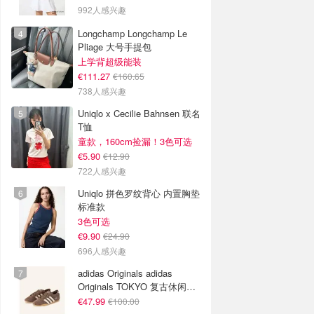
992人感兴趣
Longchamp Longchamp Le
Pliage 大号手提包
上学背超级能装
€111.27
€160.65
738人感兴趣
Uniqlo x Cecilie Bahnsen 联名
T恤
童款，160cm捡漏！3色可选
€5.90
€12.90
722人感兴趣
Uniqlo 拼色罗纹背心 内置胸垫
标准款
3色可选
€9.90
€24.90
696人感兴趣
adidas Originals adidas
Originals TOKYO 复古休闲鞋
深棕色
€47.99
€100.00