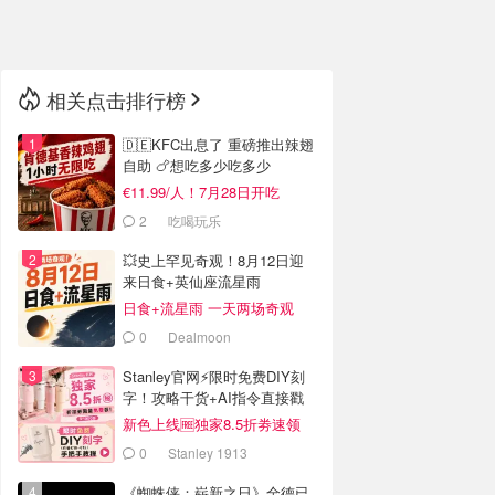
🇳🇿
新西兰
相关点击排行榜
🇩🇪KFC出息了 重磅推出辣翅
自助 🍗想吃多少吃多少
€11.99/人！7月28日开吃
2
吃喝玩乐
💥史上罕见奇观！8月12日迎
来日食+英仙座流星雨
日食+流星雨 一天两场奇观
0
Dealmoon
Stanley官网⚡️限时免费DIY刻
字！攻略干货+AI指令直接戳
新色上线🆓独家8.5折劵速领
0
Stanley 1913
《蜘蛛侠：崭新之日》全德已