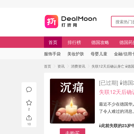
首页
排行榜
德国攻略
德国药
服饰手袋
美妆护肤
母婴儿童
金融/信用
首页
资讯
消费资讯
失联12天后确认身亡 🕯
[已过期]
🕯️
失联12天后确
最近不少在德国华
2
了令人难过的消息
10
🕯️
此前失联的23岁
去购买