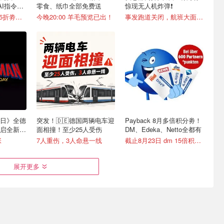
AI指令直
零食、纸巾全部免费送
惊现无人机炸弹❗️
新色上线🆓独家8.5折劵速领
今晚20:00 羊毛预览已出！
事发跑道关闭，航班大面积改道
日》全德
突发！🇩🇪德国两辆电车迎
Payback 8月多倍积分劵！
开启全新篇
面相撞！至少25人受伤
DM、Edeka、Netto全都有
张
7人重伤，3人命悬一线
截止8月23日 dm 15倍积分劵
展开更多