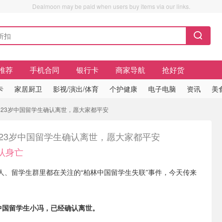
Dealmoon may be paid when users buy items via our links.
推荐
手机合同
银行卡
商家导航
抢好货
卡
家居厨卫
影视/演出/体育
个护健康
电子电脑
资讯
美
️德国23岁中国留学生确认离世，愿大家都平安
德国23岁中国留学生确认离世，愿大家都平安
认身亡
人、留学生群里都在关注的“柏林中国留学生失联”事件，今天传来
。
中国留学生小冯，已经确认离世。