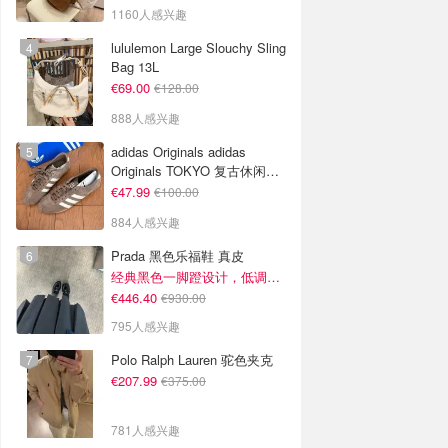
1160人感兴趣
lululemon Large Slouchy Sling
Bag 13L
€69.00
€128.00
888人感兴趣
adidas Originals adidas
Originals TOKYO 复古休闲鞋
深棕色
€47.99
€100.00
884人感兴趣
Prada 黑色乐福鞋 真皮
经典黑色一脚蹬设计，低调百搭又高级
€446.40
€930.00
795人感兴趣
Polo Ralph Lauren 驼色夹克
€207.99
€375.00
781人感兴趣