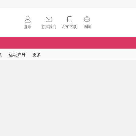
德国
登录
联系我们
APP下载
🇺🇸
美国
🇨🇳
中国
食
运动户外
更多
🇨🇦
加拿大
扫码下载 App
🇬🇧
英国
Download on the
App Store
🇩🇪
德国
Download the
Android App
🇫🇷
法国
🇮🇹
意大利
🇦🇺
澳洲