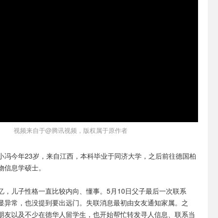
视频来自于@腾讯视频，版权属于原作者
小冯今年23岁，来自江西，本科毕业于同济大学，之后前往德国柏
物信息学硕士。
忆，儿子性格一直比较内向、懂事。5月10日父子最后一次联系
显异常，也没提到要出远门。失联消息最初由女友通知家属。之
朋友以及不少在德华人留学生，也开始帮忙转发寻人信息、联系当