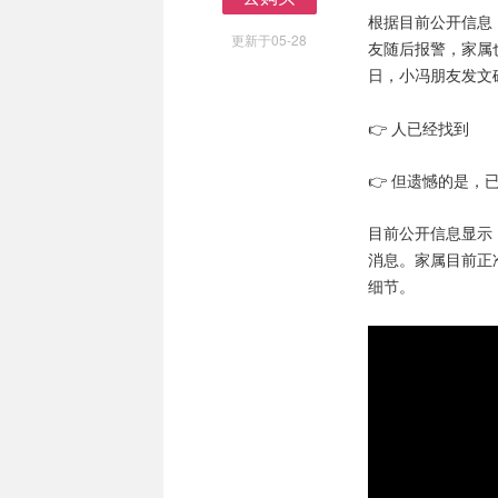
去购买
根据目前公开信息
更新于05-28
友随后报警，家属
日，小冯朋友发文
👉 人已经找到
👉 但遗憾的是，
目前公开信息显示
消息。家属目前正
细节。