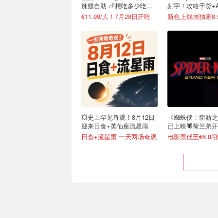
辣翅自助 🍗想吃多少吃多
刻字！攻略干货+
少
接戳
€11.99/人！7月28日开吃
💥史上罕见奇观！8月12日
《蜘蛛侠：崭新之
迎来日食+英仙座流星雨
已上映🕷️荷兰弟
章
日食+流星雨 一天两场奇观
电影票低至€6.8/