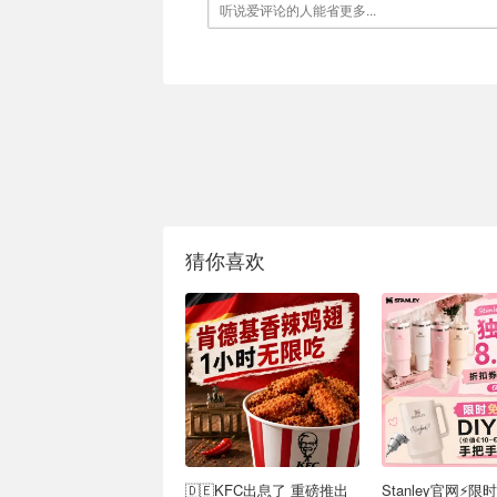
猜你喜欢
🇩🇪KFC出息了 重磅推出
Stanley官网⚡️限