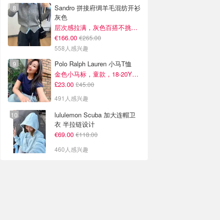
Sandro 拼接府绸羊毛混纺开衫
灰色
层次感拉满，灰色百搭不挑人~
€166.00
€265.00
558人感兴趣
Polo Ralph Lauren 小马T恤
金色小马标，童款，18-20Y捡漏！
£23.00
£45.00
491人感兴趣
lululemon Scuba 加大连帽卫
衣 半拉链设计
€69.00
€118.00
460人感兴趣