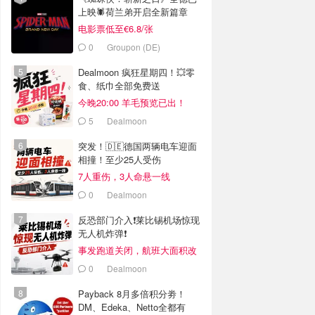
上映🕷️荷兰弟开启全新篇章
电影票低至€6.8/张
0
Groupon (DE)
Dealmoon 疯狂星期四！💥零
食、纸巾全部免费送
今晚20:00 羊毛预览已出！
5
Dealmoon
突发！🇩🇪德国两辆电车迎面
相撞！至少25人受伤
7人重伤，3人命悬一线
0
Dealmoon
反恐部门介入❗️莱比锡机场惊现
无人机炸弹❗️
事发跑道关闭，航班大面积改
道
0
Dealmoon
Payback 8月多倍积分劵！
DM、Edeka、Netto全都有