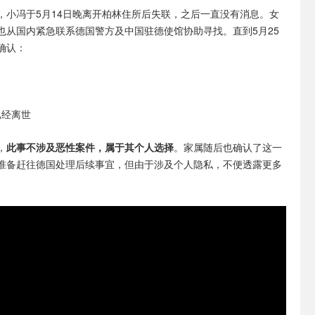
，小冯于5月14日晚离开柏林住所后失联，之后一直没有消息。女
也从国内紧急联系德国警方及中国驻德使馆协助寻找。直到5月25
确认：
已经离世
，
此事不涉及恶性案件，属于其个人选择
。家属随后也确认了这一
准备赶往德国处理后续事宜，但由于涉及个人隐私，不便透露更多