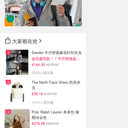
大家都在抢
Sandro 牛仔拼接麻花针织夹克
金玟庭同款！！牛仔拼接超有层次感
€144.00
€275.00
2028人感兴趣
The North Face Sheru 防风夹
克
€39.19
€100.00
1419人感兴趣
Polo Ralph Lauren 单肩包 橄
榄绿金色
€279.99
€595.00