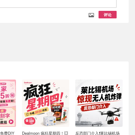
评论
时免费DIY
Dealmoon 疯狂星期四！💥
反恐部门介入❗️莱比锡机场