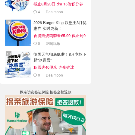
截止8月23日 dm 15倍积分劵
4
Dealmoon
2026 Burger King 汉堡王8月优
惠券 实时更新！
香脆照烧鸡套餐€5.99 截止到9
月4日
0
吃喝玩乐
德国天气彻底疯啦！8月竟然下
起“冰雹雪”
积雪达40厘米 连夜铲冰
0
Dealmoon
探亲访友签证保险 拒签全额退款