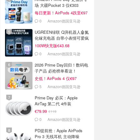
场 大疆Pocket 3 仅€303
每日更新！AirPods 4跌至€97
0
Amazon德国亚马逊
UGREEN绿联 Q湃机器人🤖氮
化镓充电器 自带小表情可爱疯
100W快充版€43.68
0
Amazon德国亚马逊
2026 Prime Day回归！数码电
子产品 必抢榜单看这！
史低！AirPods 4 仅€97
5
Amazon德国亚马逊
Prime Day 必买：Apple
AirTag 第二代 4件装
€79.99
€119
0
Amazon德国亚马逊
PD提前抢：Apple AirPods
Pro 3 无线耳机 主动降噪