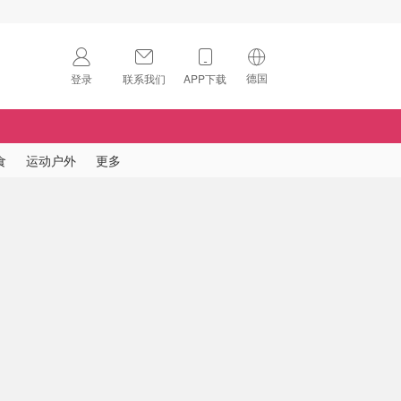
德国
登录
联系我们
APP下载
🇺🇸
美国
🇨🇳
中国
食
运动户外
更多
🇨🇦
加拿大
扫码下载 App
🇬🇧
英国
Download on the
App Store
🇩🇪
德国
Download the
Android App
🇫🇷
法国
🇮🇹
意大利
🇦🇺
澳洲