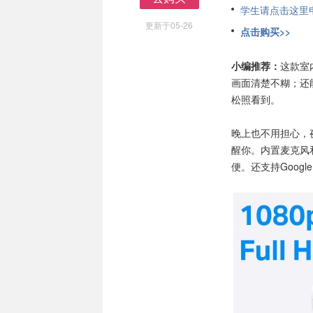
学生请点击这里申请
去购买
更新于05-26
点击购买>>
小编推荐：
这款室
画面清楚不糊；还能
松照看到。
晚上也不用担心，
醒你。内置麦克风
便。还支持Google