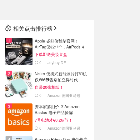
🇳🇿
新西兰
相关点击排行榜
Apple 🍎好价秒杀官网！
AirTag仅€21/个，AirPods 4
€116
下单即送美妆盲盒
0
Joybuy DE
Nelko 便携式智能照片打印机
仅€66📷告别拍立得时代
自带20张相纸！
0
Amazon德国亚马逊
资本家落泪价 🥬Amazon
Basics 电子产品捡漏
7号电池才€0.26/节！
0
Amazon德国亚马逊
Amazon Prime Day 史低价专