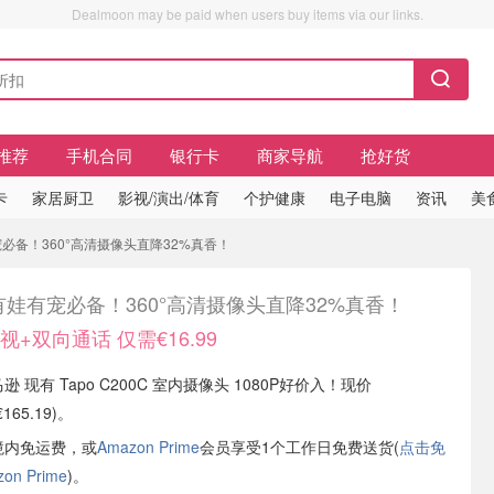
Dealmoon may be paid when users buy items via our links.
推荐
手机合同
银行卡
商家导航
抢好货
卡
家居厨卫
影视/演出/体育
个护健康
电子电脑
资讯
美
有宠必备！360°高清摄像头直降32%真香！
娃有宠必备！360°高清摄像头直降32%真香！
夜视+双向通话 仅需€16.99
逊 现有 Tapo C200C 室内摄像头 1080P好价入！现价
165.19)。
境内免运费，或
Amazon Prime
会员享受1个工作日免费送货(
点击免
n Prime
)。