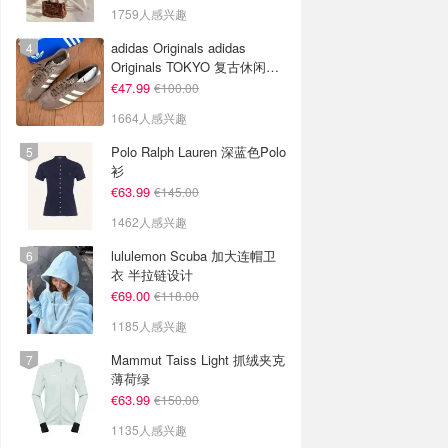
1759人感兴趣
adidas Originals adidas
Originals TOKYO 复古休闲鞋
深棕色
€47.99
€100.00
1664人感兴趣
Polo Ralph Lauren 深蓝色Polo
衫
€63.99
€145.00
1462人感兴趣
lululemon Scuba 加大连帽卫
衣 半拉链设计
€69.00
€118.00
1185人感兴趣
Mammut Taiss Light 抓绒夹克
薄荷绿
€63.99
€150.00
1135人感兴趣