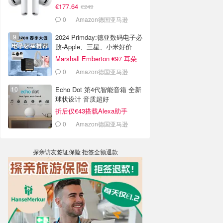
€177.64
€249
0
Amazon德国亚马逊
2024 Primday:德亚数码电子必
败-Apple、三星、小米好价
Marshall Emberton €97 耳朵
怀孕
0
Amazon德国亚马逊
Echo Dot 第4代智能音箱 全新
球状设计 音质超好
折后仅€43搭载Alexa助手
0
Amazon德国亚马逊
探亲访友签证保险 拒签全额退款