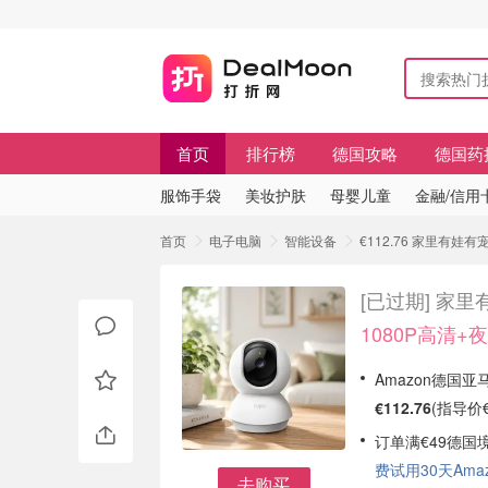
首页
排行榜
德国攻略
德国药
服饰手袋
美妆护肤
母婴儿童
金融/信用
首页
电子电脑
智能设备
€112.76 家里有娃
[已过期]
家里有
1080P高清+
Amazon德国亚马
€112.76
(指导价€
订单满€49德国
费试用30天Amazo
去购买