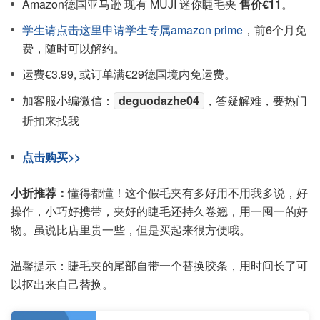
Amazon德国亚马逊 现有 MUJI 迷你睫毛夹
售价€11
。
学生请点击这里申请学生专属amazon prime
，前6个月免
费，随时可以解约。
运费€3.99, 或订单满€29德国境内免运费。
加客服小编微信：
deguodazhe04
，答疑解难，要热门
折扣来找我
点击购买>>
小折推荐：
懂得都懂！这个假毛夹有多好用不用我多说，好
操作，小巧好携带，夹好的睫毛还持久卷翘，用一囤一的好
物。虽说比店里贵一些，但是买起来很方便哦。
温馨提示：睫毛夹的尾部自带一个替换胶条，用时间长了可
以抠出来自己替换。