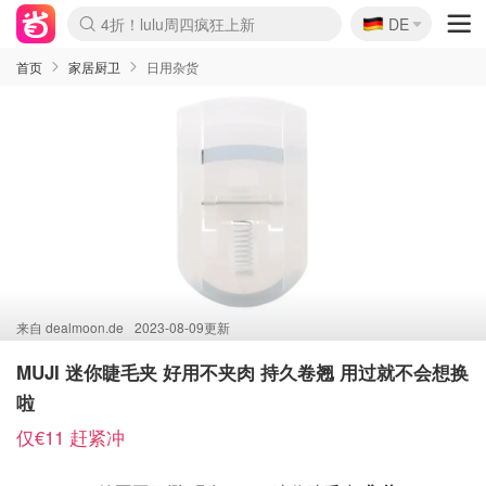
🇩🇪
4折！lulu周四疯狂上新
DE
Boticinal 夏促开抢！
还没结束！&OtherStories大促
Joybuy变相75折 随时失效
速领！Stanley独家85折
疑似霸哥！Camper额外叠85折
Zalando 奥莱闪促！每日更新
Moncler反季囤！5折起+叠9折
Coach Brooklyn仅€192
首页
家居厨卫
日用杂货
来自
dealmoon.de
2023-08-09更新
MUJI 迷你睫毛夹 好用不夹肉 持久卷翘 用过就不会想换
啦
仅€11 赶紧冲