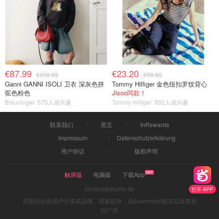
€87.99
€23.20
€269.99
€59.90
Ganni GANNI ISOLI 卫衣 深灰色拼
Tommy Hilfiger 金色纽扣罗纹背心
驼色粉色
Jisoo同款！
Breuninger
575人感兴趣
Tommy Hilfiger
532人感兴趣
联系我们
黑五
InRewards
Impressum
Datenschutzerklärung
用户协议
版权声明
触屏版
电脑版
下载App
contact@dazhe.de
打开 APP
页面信息由用户分享或品牌、商家提供，由Dealmoon核实后发布折
扣广告