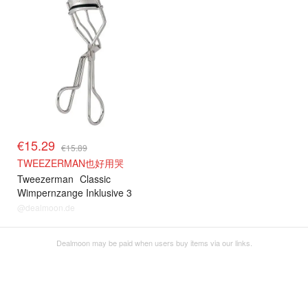
€15.29
€15.89
TWEEZERMAN也好用哭
Tweezerman
Classic
Wimpernzange Inklusive 3
Ersatzpads aus Edelstahl ,
@dealmoon.de
1er Pack
Dealmoon may be paid when users buy items via our links.