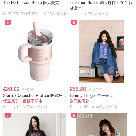
The North Face Sheru 防风夹克
lululemon Scuba 加大连帽卫衣 半拉
链设计
OUTLETCITY METZINGEN
1036人感兴趣
lululemon
751人感兴趣
5
6
€28.69
€55.20
€45.00
€139.90
Stanley Quencher ProTour 吸管杯 0.59L
Tommy Hilfiger 牛仔夹克
便宜疯了！便携不漏水
张元英同款
Stanley 1913
732人感兴趣
Tommy Hilfiger
692人感兴趣
7
8