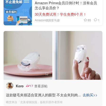
Amazon Prime会员日倒计时！没有会员
怎么享会员价？
30天免费试用！学生免费6个月！
65
1
Amazon德国亚马逊
Koro
查看原帖
17
这款睫毛夹很适合亚洲人的眼型 不太会夹到肉
...
去购买>>
晒货来自「北美省钱快报」版权归原作者所有