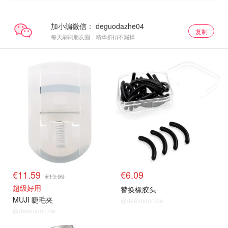
加小编微信：
复制
每天刷刷朋友圈，精华折扣不漏掉
€11.59
€6.09
€13.99
超级好用
替换橡胶头
MUJI 睫毛夹
@dealmoon.de
@dealmoon.de