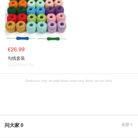
€26.99
勾线套装
@dealmoon.de
Dealmoon may be paid when users buy items via our links.
问大家
0
全部