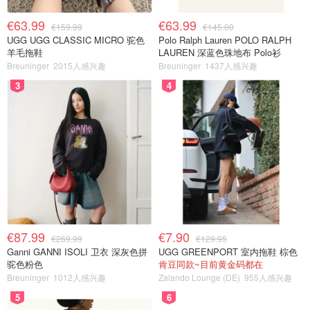
€63.99
€63.99
€159.99
€145.00
UGG UGG CLASSIC MICRO 驼色
Polo Ralph Lauren POLO RALPH
羊毛拖鞋
LAUREN 深蓝色珠地布 Polo衫
Breuninger
2015人感兴趣
Breuninger
1437人感兴趣
3
4
€87.99
€7.90
€269.99
€129.95
Ganni GANNI ISOLI 卫衣 深灰色拼
UGG GREENPORT 室内拖鞋 棕色
驼色粉色
肯豆同款~目前黄金码都在
Breuninger
1012人感兴趣
Zalando Lounge (DE)
955人感兴趣
5
6