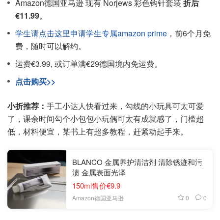
Amazon德国亚马逊 现有 Norjews 彩色钩针套装
折后
€11.99
。
学生请点击这里申请学生专属amazon prime
，前6个月免
费，随时可以解约。
运费€3.99, 或订单满€29德国境内免运费。
点击购买>>
小折推荐：
手工小达人快看过来，勾线的小玩具可太可爱
了，课余时间勾个小包包小玩偶可太有成就感了，门槛超
低，材料便宜，某书上有超多教程，赶紧动起手来。
BLANCO 金属养护清洁剂 清除锈迹和污
渍 金属表面光泽
150ml售价€9.9
0
0
Amazon德国亚马逊