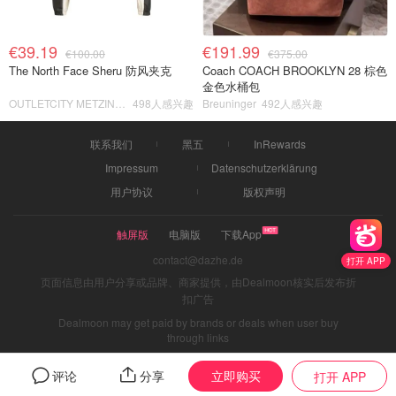
€39.19
€191.99
€100.00
€375.00
The North Face Sheru 防风夹克
Coach COACH BROOKLYN 28 棕色
金色水桶包
OUTLETCITY METZINGEN
498人感兴趣
Breuninger
492人感兴趣
联系我们
黑五
InRewards
Impressum
Datenschutzerklärung
用户协议
版权声明
触屏版
电脑版
下载App
contact@dazhe.de
打开 APP
页面信息由用户分享或品牌、商家提供，由Dealmoon核实后发布折
扣广告
Dealmoon may get paid by brands or deals when user buy
through links
立即购买
评论
分享
打开 APP