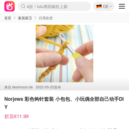
🇩🇪
4折！lulu周四疯狂上新
DE
Boticinal 夏促开抢！
还没结束！&OtherStories大促
Joybuy变相75折 随时失效
速领！Stanley独家85折
疑似霸哥！Camper额外叠85折
Zalando 奥莱闪促！每日更新
Moncler反季囤！5折起+叠9折
Coach Brooklyn仅€192
首页
家居厨卫
日用杂货
来自
dealmoon.de
2022-05-25发布
Norjews 彩色钩针套装 小包包、小玩偶全部自己动手DI
Y
折后€11.99