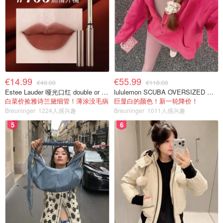
€14.99
€55.99
€46.00
€118.00
Estee Lauder 哑光口红 double or nothing色号
lululemon SCUBA OVERSIZED 半拉链卫衣 紫红色
白菜价捡雅诗兰黛细管！薄涂没毛病
巨显白的颜色！新一轮降价！
Breuninger
1224人感兴趣
Breuninger
1011人感兴趣
5
6