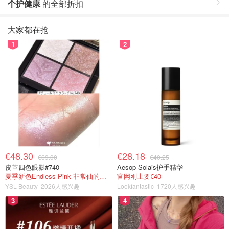
个护健康
的全部折扣
大家都在抢
1
2
€48.30
€28.18
€69.00
€40.25
皮革四色眼影#740
Aesop Solais护手精华
夏季新色Endless Pink 非常仙的亮片盘！
官网刚上要€40
YSL Beauty
2026人感兴趣
Lookfantastic
1720人感兴趣
3
4