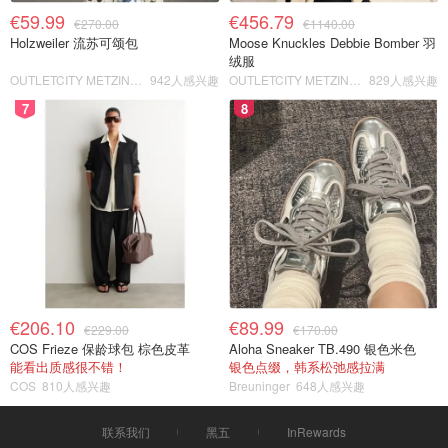
€59.99
€456.79
€270.00
€1140.00
Holzweiler 流苏可颂包
Moose Knuckles Debbie Bomber 羽
绒服
OUTLETCITY METZINGEN
942人感兴趣
OUTLETCITY METZINGEN
829人感兴趣
7
8
€206.10
€89.99
€229.00
€170.00
COS Frieze 保龄球包 棕色皮革
Aloha Sneaker TB.490 银色米色
能看出质感很不错！
银色点缀，韩系松弛感拉满
COS
810人感兴趣
Breuninger
648人感兴趣
联系我们
黑五
InRewards