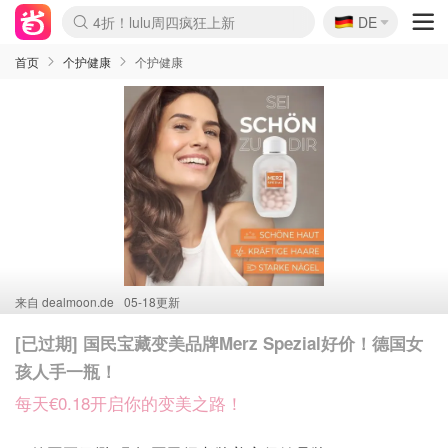
🇩🇪
4折！lulu周四疯狂上新
DE
Boticinal 夏促开抢！
还没结束！&OtherStories大促
Joybuy变相75折 随时失效
速领！Stanley独家85折
疑似霸哥！Camper额外叠85折
Zalando 奥莱闪促！每日更新
Moncler反季囤！5折起+叠9折
Coach Brooklyn仅€192
首页
个护健康
个护健康
来自
dealmoon.de
05-18更新
[已过期] 国民宝藏变美品牌Merz Spezial好价！德国女
孩人手一瓶！
每天€0.18开启你的变美之路！