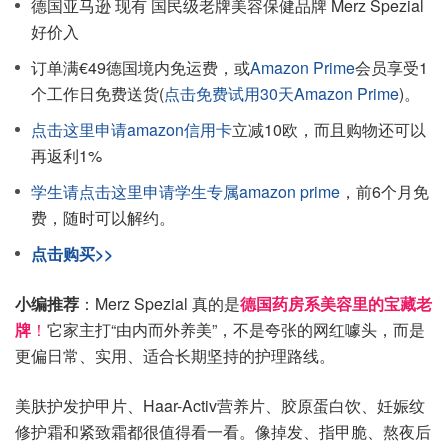
德国亚马逊 现有 国民级老牌美容保健品牌 Merz Spezial
好价入
订单满€49德国境内免运费，或
Amazon Prime
会员享受1
个工作日免费送货(
点击免费试用30天Amazon Prime
)。
点击这里申请amazon信用卡
立减10欧，而且购物还可以
再返利1%
学生请点击这里申请学生专属amazon prime
，前6个月免
费，随时可以解约。
点击购买>>
小编推荐
：Merz Spezial 真的是
德国药房系美容里的宝藏老
牌
！
它家主打“由内而外养美”，不是夸张的网红噱头，而是
更偏日常、实用、适合长期坚持的护理路线。
美肤护发护甲片、Haar-Activ营养片、胶原蛋白饮、妊娠纹
修护霜和紧致霜都很值得看一看。像掉发、指甲脆、熬夜后