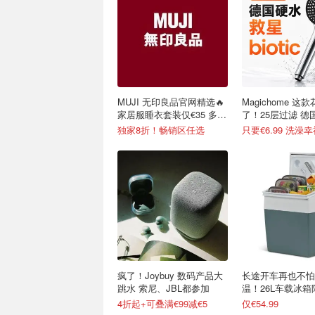
MUJI 无印良品官网精选🔥
Magichome 这
家居服睡衣套装仅€35 多色
了！25层过滤 德
可选
星
独家8折！畅销区任选
只要€6.99 洗澡
疯了！Joybuy 数码产品大
长途开车再也不怕
跳水 索尼、JBL都参加
温！26L车载冰
35%
4折起+可叠满€99减€5
仅€54.99