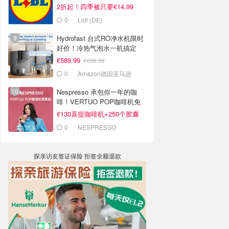
2折起！四季被只要€14.99
0
Lidl (DE)
Hydrofast 台式RO净水机限时
好价！冷热气泡水一机搞定
€589.99
€699.99
0
Amazon德国亚马逊
Nespresso 承包你一年的咖
啡！VERTUO POP咖啡机免
费送！
€130喜提咖啡机+250个胶囊
0
NESPRESSO
探亲访友签证保险 拒签全额退款