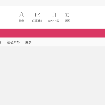
德国
登录
联系我们
APP下载
🇺🇸
美国
🇨🇳
中国
食
运动户外
更多
🇨🇦
加拿大
扫码下载 App
🇬🇧
英国
Download on the
App Store
🇩🇪
德国
Download the
Android App
🇫🇷
法国
🇮🇹
意大利
🇦🇺
澳洲