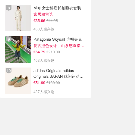
Muji 女士棉质长袖睡衣套装
家居服首选
€35.96
€44.95
463人感兴趣
Patagonia Skysail 连帽夹克
复古撞色设计，山系感直接拉满
€64.79
€210.00
463人感兴趣
adidas Originals adidas
Originals JAPAN 休闲运动鞋
米色
€51.99
€130.00
437人感兴趣