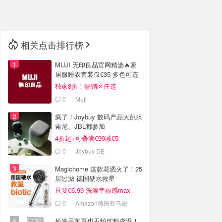
🇳🇿
新西兰
相关点击排行榜
MUJI 无印良品官网精选🔥家
居服睡衣套装仅€35 多色可选
独家8折！畅销区任选
0
Muji
疯了！Joybuy 数码产品大跳水
索尼、JBL都参加
4折起+可叠满€99减€5
0
Joybuy DE
Magichome 这款花洒火了！25
层过滤 德国硬水救星
只要€6.99 洗澡幸福感max
0
Amazon德国亚马逊
长途开车再也不怕饮料变温！