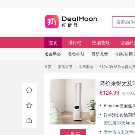
首页
排行榜
德国攻略
德国药
服饰手袋
美妆护肤
母婴儿童
金融/信用
首页
家居厨卫
生活家电
€124.99 降价来得
降价来得太及时
€124.99
€159.
Amazon德国亚
订单满€49德国
费试用30天Amazo
学生请点击这里申请
去购买