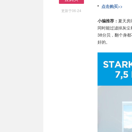
去购买
点击购买>>
更新于06-24
小编推荐：
夏天房
同时能过滤掉灰尘
38分贝，翻个身
好的。