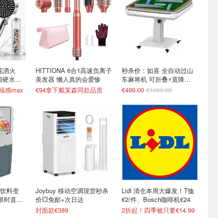
款花洒火
HITTIONA 6合1高速负离子
秒杀价：如喜 全自动过山
国硬水救
美发器 懒人真的会爱惨
车麻将机 可折叠⚡️直降
€600+
幸福感max
€94拿下戴某森同款品质
€499.00
€1099.00
饮料变
Joybuy 移动空调现货秒杀
Lidl 清仓本周大爆发！T恤
箱限时直降
价💥免邮+次日达
€2/件、Bosch咖啡机€24
封面款€389
2折起！四季被只要€14.99