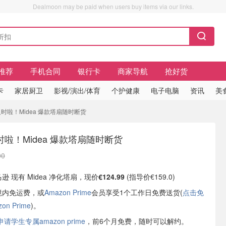
Dealmoon may be paid when users buy items via our links.
推荐
手机合同
银行卡
商家导航
抢好货
卡
家居厨卫
影视/演出/体育
个护健康
电子电脑
资讯
美
太及时啦！Midea 爆款塔扇随时断货
啦！Midea 爆款塔扇随时断货
00
马逊 现有 Midea 净化塔扇，现价
€124.99
(指导价€159.0)
境内免运费，或
Amazon Prime
会员享受1个工作日免费送货(
点击免
n Prime
)。
学生专属amazon prime
，前6个月免费，随时可以解约。