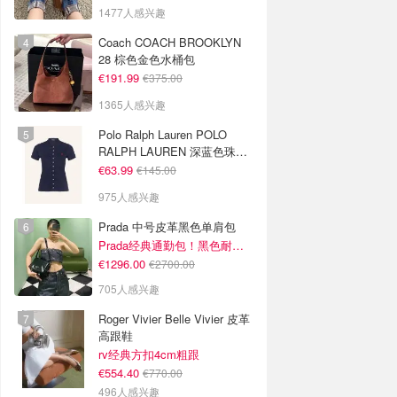
1477人感兴趣
Coach COACH BROOKLYN
28 棕色金色水桶包
€191.99
€375.00
1365人感兴趣
Polo Ralph Lauren POLO
RALPH LAUREN 深蓝色珠地
布 Polo衫
€63.99
€145.00
975人感兴趣
Prada 中号皮革黑色单肩包
Prada经典通勤包！黑色耐看又百搭
€1296.00
€2700.00
705人感兴趣
Roger Vivier Belle Vivier 皮革
高跟鞋
rv经典方扣4cm粗跟
€554.40
€770.00
496人感兴趣