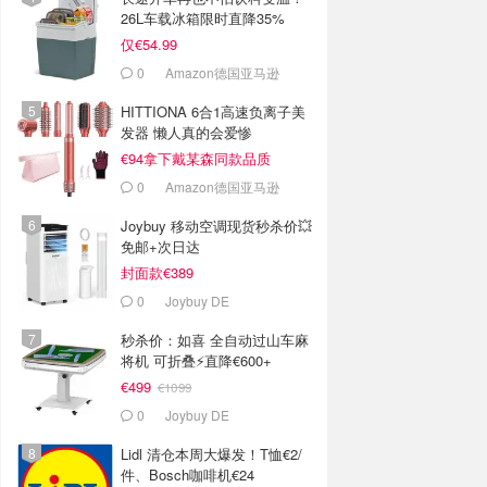
26L车载冰箱限时直降35%
仅€54.99
0
Amazon德国亚马逊
HITTIONA 6合1高速负离子美
发器 懒人真的会爱惨
€94拿下戴某森同款品质
0
Amazon德国亚马逊
Joybuy 移动空调现货秒杀价💥
免邮+次日达
封面款€389
0
Joybuy DE
秒杀价：如喜 全自动过山车麻
将机 可折叠⚡️直降€600+
€499
€1099
0
Joybuy DE
Lidl 清仓本周大爆发！T恤€2/
件、Bosch咖啡机€24