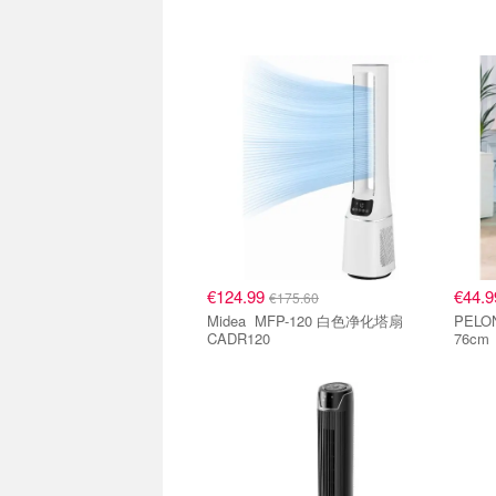
€124.99
€44.
€175.60
Midea MFP-120 白色净化塔扇
PELONIS PELO
CADR120
76cm