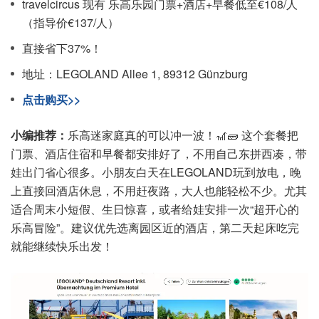
travelcircus 现有 乐高乐园门票+酒店+早餐低至€108/人
（指导价€137/人）
直接省下37%！
地址：LEGOLAND Allee 1, 89312 Günzburg
点击购买>>
小编推荐：
乐高迷家庭真的可以冲一波！🎢🧱 这个套餐把
门票、酒店住宿和早餐都安排好了，不用自己东拼西凑，带
娃出门省心很多。小朋友白天在LEGOLAND玩到放电，晚
上直接回酒店休息，不用赶夜路，大人也能轻松不少。尤其
适合周末小短假、生日惊喜，或者给娃安排一次“超开心的
乐高冒险”。建议优先选离园区近的酒店，第二天起床吃完
就能继续快乐出发！