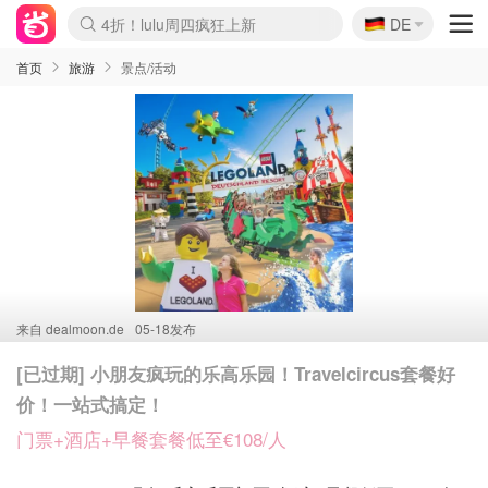
🇩🇪
4折！lulu周四疯狂上新
DE
Boticinal 夏促开抢！
还没结束！&OtherStories大促
Joybuy变相75折 随时失效
速领！Stanley独家85折
疑似霸哥！Camper额外叠85折
Zalando 奥莱闪促！每日更新
Moncler反季囤！5折起+叠9折
Coach Brooklyn仅€192
首页
旅游
景点/活动
来自
dealmoon.de
05-18发布
[已过期] 小朋友疯玩的乐高乐园！Travelcircus套餐好
价！一站式搞定！
门票+酒店+早餐套餐低至€108/人