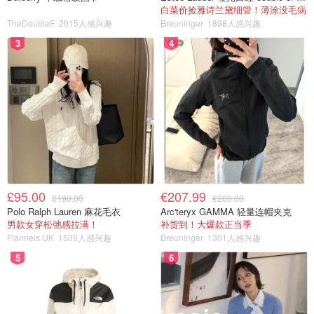
白菜价捡雅诗兰黛细管！薄涂没毛病
TheDoubleF
2015人感兴趣
Breuninger
1898人感兴趣
3
4
£95.00
€207.99
£190.00
€260.00
Polo Ralph Lauren 麻花毛衣
Arc'teryx GAMMA 轻量连帽夹克
男款女穿松弛感拉满！
补货到！大爆款正当季
Flannels UK
1505人感兴趣
Breuninger
1301人感兴趣
5
6