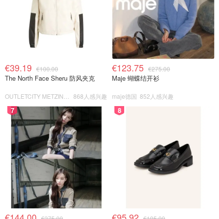
€39.19
€123.75
€100.00
€275.00
The North Face Sheru 防风夹克
Maje 蝴蝶结开衫
OUTLETCITY METZINGEN
868人感兴趣
maje德国
852人感兴趣
7
8
€144.00
€95.92
€275.00
€195.00