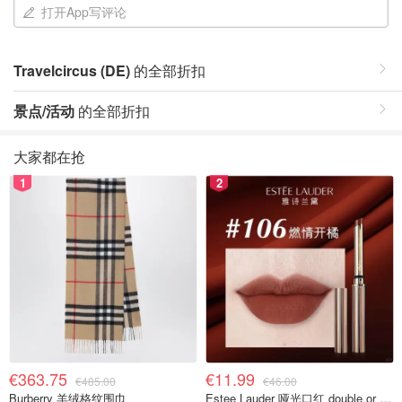
打开App写评论
Travelcircus (DE)
的全部折扣
景点/活动
的全部折扣
大家都在抢
1
2
€363.75
€11.99
€485.00
€46.00
Burberry 羊绒格纹围巾
Estee Lauder 哑光口红 double or nothing色号