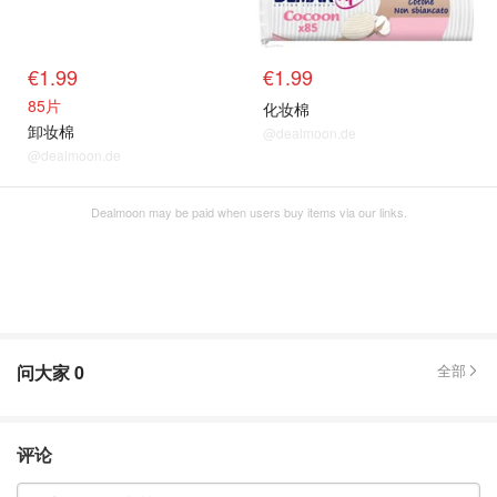
€1.99
€1.99
85片
化妆棉
卸妆棉
@dealmoon.de
@dealmoon.de
Dealmoon may be paid when users buy items via our links.
问大家
0
全部
评论