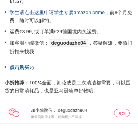
€1.57
。
学生请点击这里申请学生专属amazon prime
，前6个月免
费，随时可以解约。
运费€3.99, 或订单满€29德国境内免运费。
加客服小编微信：
deguodazhe04
，答疑解难，要热门
折扣来找我
点击购买>>
小折推荐：
100%全面，卸妆或是二次清洁都需要，可以囤
货的日常消耗品，也是亚马逊凑单好物哦。
加小编微信：
复制
每天刷刷朋友圈，精华折扣不漏掉