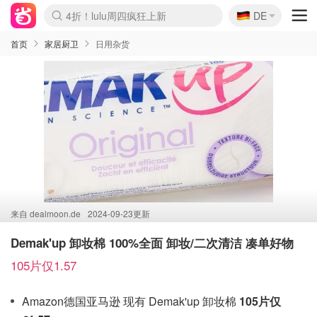
🇩🇪
4折！lulu周四疯狂上新
DE
Boticinal 夏促开抢！
还没结束！&OtherStories大促
Joybuy变相75折 随时失效
速领！Stanley独家85折
疑似霸哥！Camper额外叠85折
Zalando 奥莱闪促！每日更新
Moncler反季囤！5折起+叠9折
Coach Brooklyn仅€192
首页
家居厨卫
日用杂货
来自
dealmoon.de
2024-09-23更新
Demak'up 卸妆棉 100%全面 卸妆/二次清洁 凑单好物
105片仅1.57
Amazon德国亚马逊 现有 Demak'up 卸妆棉
105片仅