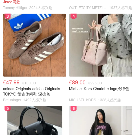
Jisoo同款！
Tommy Hilfiger
2024人感兴趣
OUTLETCITY METZINGEN
1937人感兴趣
3
4
€47.99
€89.00
€100.00
€295.00
adidas Originals adidas Originals
Michael Kors Charlotte logo托特包
TOKYO 复古休闲鞋 深棕色
Breuninger
1492人感兴趣
MICHAEL KORS
1328人感兴趣
5
6