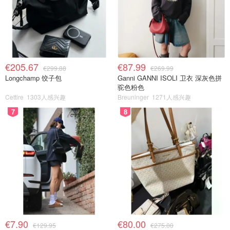
€205.67
€87.99
€299.88
€269.99
Longchamp 饺子包
Ganni GANNI ISOLI 卫衣 深灰色拼
驼色粉色
Cettire
1303人感兴趣
Breuninger
1271人感兴趣
7
8
€7.90
€80.00
€129.95
€275.00