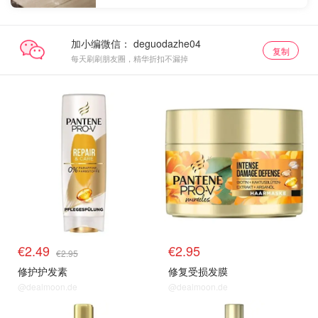
加小编微信：
复制
每天刷刷朋友圈，精华折扣不漏掉
€2.49
€2.95
€2.95
修护护发素
修复受损发膜
@dealmoon.de
@dealmoon.de