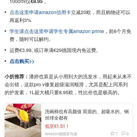
1000ml仅
€8.95
。
点击这里申请amazon信用卡
立减20欧，而且购物还可以
再返利3%
学生请点击这里申请学生专属amazon prime
，前6个月免
费，随时可以解约。
运费€3.99, 或订单满€29德国境内免运费。
点击购买>>
小折推荐：
潘婷也算是从小用到大的洗发水，用起来从来不
会出错，这款pro v修复超级滋润顺滑，尤其是配上同系列
的护发素，1L超大桶只要8.95欧，性比价也是极高的。
洗碗棉也有高颜值 双面的、超吸水的、钢
丝球全都有
低至€1.51！
7
0
Amazon德国亚马逊