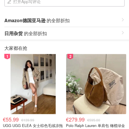
打开App写评论
Amazon德国亚马逊
的全部折扣
日用杂货
的全部折扣
大家都在抢
1
2
€55.99
€279.99
€139.99
€595.00
UGG UGG ELEA 女士棕色毛绒凉拖
Polo Ralph Lauren 单肩包 橄榄绿金