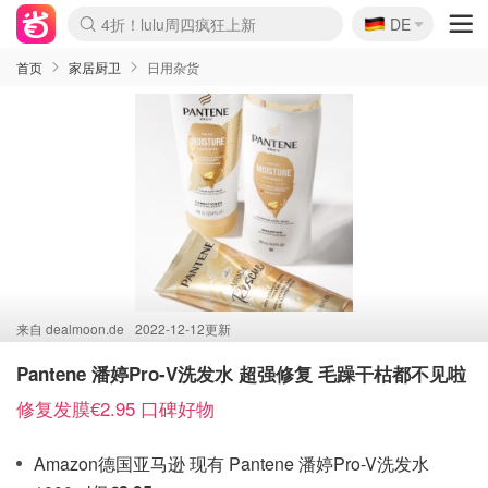
🇩🇪
4折！lulu周四疯狂上新
DE
Boticinal 夏促开抢！
还没结束！&OtherStories大促
Joybuy变相75折 随时失效
速领！Stanley独家85折
疑似霸哥！Camper额外叠85折
Zalando 奥莱闪促！每日更新
Moncler反季囤！5折起+叠9折
Coach Brooklyn仅€192
首页
家居厨卫
日用杂货
来自
dealmoon.de
2022-12-12更新
Pantene 潘婷Pro-V洗发水 超强修复 毛躁干枯都不见啦
修复发膜€2.95 口碑好物
Amazon德国亚马逊 现有 Pantene 潘婷Pro-V洗发水