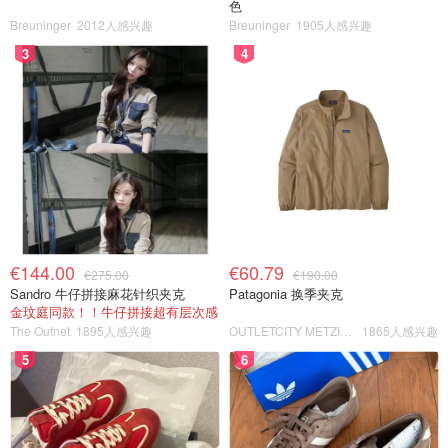
色
Breuninger
2012人感兴趣
Breuninger
1905人感兴趣
3
4
€144.00
€60.79
€275.00
€190.00
Sandro 牛仔拼接麻花针织夹克
Patagonia 换季夹克
金玟庭同款！！牛仔拼接超有层次感
The Outnet
1895人感兴趣
OUTLETCITY METZINGEN
1865人感兴趣
5
6