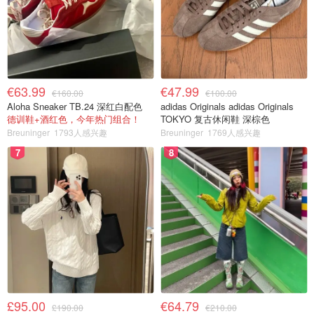
€63.99
€47.99
€160.00
€100.00
Aloha Sneaker TB.24 深红白配色
adidas Originals adidas Originals
德训鞋+酒红色，今年热门组合！
TOKYO 复古休闲鞋 深棕色
Breuninger
1793人感兴趣
Breuninger
1769人感兴趣
7
8
£95.00
€64.79
£190.00
€210.00