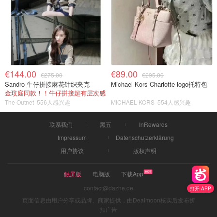
€144.00
€89.00
€275.00
€295.00
Sandro 牛仔拼接麻花针织夹克
Michael Kors Charlotte logo托特包
金玟庭同款！！牛仔拼接超有层次感
The Outnet
556人感兴趣
MICHAEL KORS
554人感兴趣
联系我们
黑五
InRewards
Impressum
Datenschutzerklärung
用户协议
版权声明
触屏版
电脑版
下载App
contact@dazhe.de
打开 APP
页面信息由用户分享或品牌、商家提供，由Dealmoon核实后发布折
扣广告