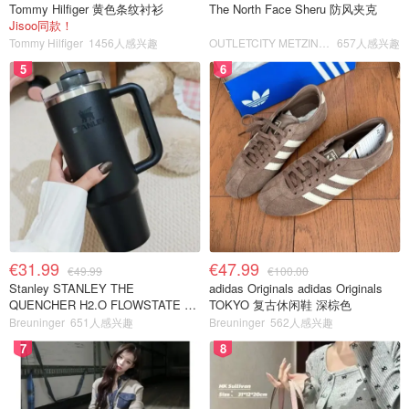
Tommy Hilfiger 黄色条纹衬衫
The North Face Sheru 防风夹克
Jisoo同款！
Tommy Hilfiger
1456人感兴趣
OUTLETCITY METZINGEN
657人感兴趣
5
6
€31.99
€47.99
€49.99
€100.00
Stanley STANLEY THE
adidas Originals adidas Originals
QUENCHER H2.O FLOWSTATE 保
TOKYO 复古休闲鞋 深棕色
温杯 1.18L 黑色
Breuninger
651人感兴趣
Breuninger
562人感兴趣
7
8