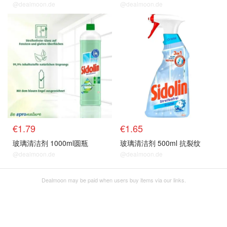
@dealmoon.de
@dealmoon.de
€1.79
€1.65
玻璃清洁剂 1000ml圆瓶
玻璃清洁剂 500ml 抗裂纹
@dealmoon.de
@dealmoon.de
Dealmoon may be paid when users buy items via our links.