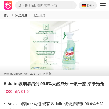
🇩🇪
4折！lulu周四疯狂上新
DE
Boticinal 夏促开抢！
还没结束！&OtherStories大促
Joybuy变相75折 随时失效
速领！Stanley独家85折
疑似霸哥！Camper额外叠85折
Zalando 奥莱闪促！每日更新
Moncler反季囤！5折起+叠9折
Coach Brooklyn仅€192
首页
家居厨卫
吸尘/清洁
来自
dealmoon.de
2021-04-14更新
Sidolin 玻璃清洁剂 99.9%天然成分 一喷一擦 洁净光亮
1000ml仅€1.61
Amazon德国亚马逊 现有 Sidolin 玻璃清洁剂 99.9%天然