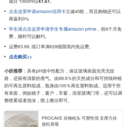
成分 1000ml仅
€1.61
。
点击这里申请amazon信用卡
立减40欧，而且购物还可以
再返利3%
学生请点击这里申请学生专属amazon prime
，前6个月免
费，随时可以解约。
运费€3.99, 或订单满€29德国境内免运费。
点击购买>>
小折推荐
：具有pH值中性配方，保证玻璃表面光亮无纹
路，还留有清新的香气。由99.9％的天然成分和可持续种植
的可再生原料组成，瓶身由100％再生塑料制成。适用于所
有表面，例如镜子，窗户，车窗，浴室玻璃门等，还可以调
整喷雾或者泡沫，喷上擦出即可。
PROCAVE 谷物枕头 可塑性强 支撑力佳
放松肩颈