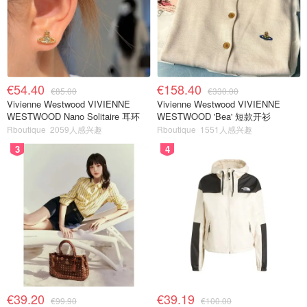
€54.40
€158.40
€85.00
€330.00
Vivienne Westwood VIVIENNE
Vivienne Westwood VIVIENNE
WESTWOOD Nano Solitaire 耳环
WESTWOOD 'Bea' 短款开衫
Rboutique
2059人感兴趣
Rboutique
1551人感兴趣
3
4
€39.20
€39.19
€99.90
€100.00