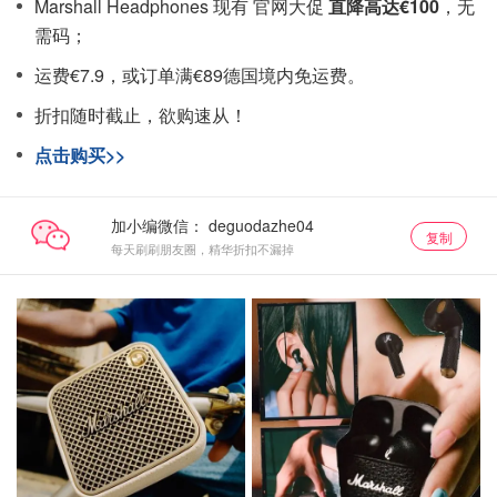
Marshall Headphones 现有 官网大促
直降高达€100
，无
需码；
运费€7.9，或订单满€89德国境内免运费。
折扣随时截止，欲购速从！
点击购买>>
加小编微信：
复制
每天刷刷朋友圈，精华折扣不漏掉