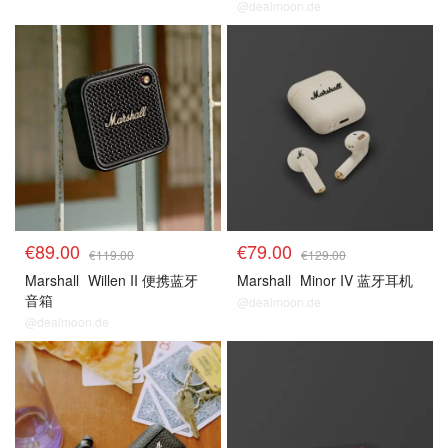
@dealmoon.de
€89.00
€79.00
€119.00
€129.00
Marshall
Willen II 便携蓝牙
Marshall
Minor IV 蓝牙耳机
音箱
@dealmoon.de
@dealmoon.de