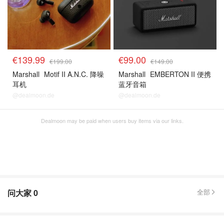
€139.99
€99.00
€199.00
€149.00
Marshall
Motif II A.N.C. 降噪
Marshall
EMBERTON II 便携
耳机
蓝牙音箱
@dealmoon.de
@dealmoon.de
Dealmoon may be paid when users buy items via our links.
问大家
0
全部