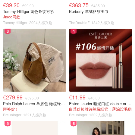
€39.20
€363.75
€99.90
€485.00
Tommy Hilfiger 黄色条纹衬衫
Burberry 羊绒格纹围巾
Jisoo同款！
Tommy Hilfiger
2004人感兴趣
TheDoubleF
1842人感兴趣
3
4
€279.99
€11.99
€595.00
€46.00
Polo Ralph Lauren 单肩包 橄榄绿金色
Estee Lauder 哑光口红 double or nothing色号
蹲补货！
白菜价捡雅诗兰黛细管！薄涂没毛病
Breuninger
1321人感兴趣
Breuninger
1302人感兴趣
5
6