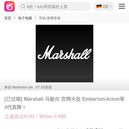
🇩🇪
4折！lulu周四疯狂上新
DE
Boticinal 夏促开抢！
还没结束！&OtherStories大促
Joybuy变相75折 随时失效
速领！Stanley独家85折
疑似霸哥！Camper额外叠85折
Zalando 奥莱闪促！每日更新
Moncler反季囤！5折起+叠9折
Coach Brooklyn仅€192
首页
电子电脑
耳机/便携音箱
来自
dealmoon.de
07-20更新
[已过期] Marshall 马歇尔 官网大促 Emberton/Acton等
3代直降！
立减高达€100！Willen II €89