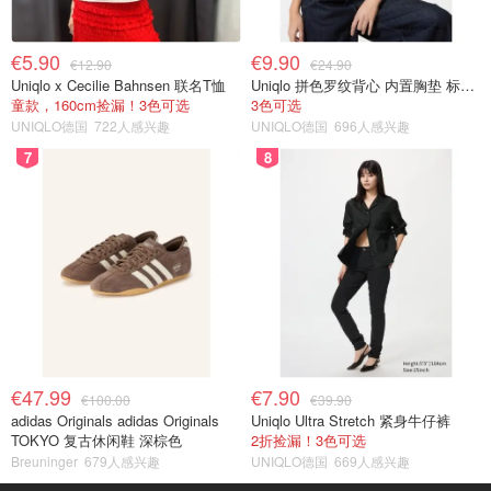
€5.90
€9.90
€12.90
€24.90
Uniqlo x Cecilie Bahnsen 联名T恤
Uniqlo 拼色罗纹背心 内置胸垫 标准款
童款，160cm捡漏！3色可选
3色可选
UNIQLO德国
722人感兴趣
UNIQLO德国
696人感兴趣
7
8
€47.99
€7.90
€100.00
€39.90
adidas Originals adidas Originals
Uniqlo Ultra Stretch 紧身牛仔裤
TOKYO 复古休闲鞋 深棕色
2折捡漏！3色可选
Breuninger
679人感兴趣
UNIQLO德国
669人感兴趣