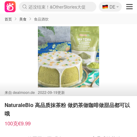
🇩🇪
还没结束！&OtherStories大促
DE
Boticinal 夏促开抢！
4折！lulu周四疯狂上新
Joybuy变相75折 随时失效
速领！Stanley独家85折
疑似霸哥！Camper额外叠85折
Zalando 奥莱闪促！每日更新
Moncler反季囤！5折起+叠9折
Coach Brooklyn仅€192
首页
美食
食品酒饮
来自
dealmoon.de
2022-09-19更新
NaturaleBio 高品质抹茶粉 做奶茶做咖啡做甜品都可以
哦
100克€9.99