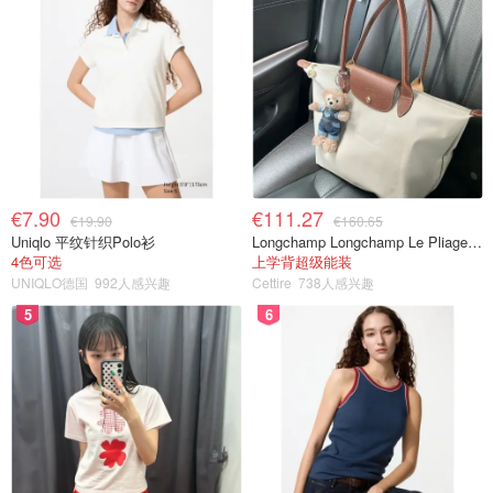
€7.90
€111.27
€19.90
€160.65
Uniqlo 平纹针织Polo衫
Longchamp Longchamp Le Pliage 大号手提包
4色可选
上学背超级能装
UNIQLO德国
992人感兴趣
Cettire
738人感兴趣
5
6