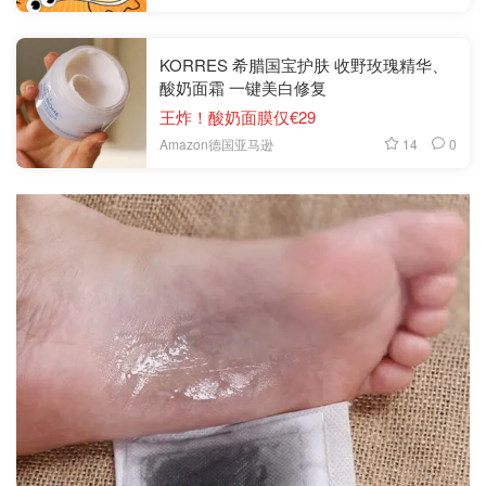
KORRES 希腊国宝护肤 收野玫瑰精华、
酸奶面霜 一键美白修复
王炸！酸奶面膜仅€29
14
0
Amazon德国亚马逊