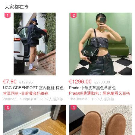
大家都在抢
1
2
€7.90
€1296.00
€129.95
€2700.00
UGG GREENPORT 室内拖鞋 棕色
Prada 中号皮革黑色单肩包
肯豆同款~目前黄金码都在
Prada经典通勤包！黑色耐看又百搭
Zalando Lounge (DE)
2057人感兴趣
TheDoubleF
1395人感兴趣
3
4