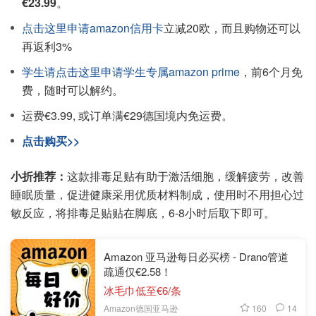
€23.99
。
点击这里申请amazon信用卡
立减20欧，而且购物还可以
再返利3%
学生请点击这里申请学生专属amazon prime
，前6个月免
费，随时可以解约。
运费€3.99, 或订单满€29德国境内免运费。
点击购买>>
小折推荐：
这款排毒足贴有助于激活细胞，缓解疲劳，改善
睡眠质量，促进健康采用优质材料制成，使用时不用担心过
敏反应，将排毒足贴贴在脚底，6-8小时后取下即可。
Amazon 亚马逊每日必买榜 - Drano管道
疏通仅€2.58！
冰毛巾低至€6/条
160
14
Amazon德国亚马逊