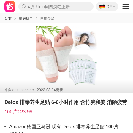
🇩🇪
4折！lulu周四疯狂上新
DE
Boticinal 夏促开抢！
还没结束！&OtherStories大促
Joybuy变相75折 随时失效
速领！Stanley独家85折
疑似霸哥！Camper额外叠85折
Zalando 奥莱闪促！每日更新
Moncler反季囤！5折起+叠9折
Coach Brooklyn仅€192
首页
家居厨卫
日用杂货
来自
dealmoon.de
2022-08-04更新
Detox 排毒养生足贴 6-8小时作用 含竹炭和姜 消除疲劳
100片€23.99
Amazon德国亚马逊 现有 Detox 排毒养生足贴
100片