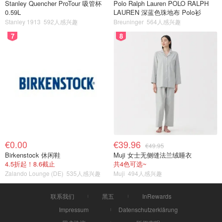
Stanley Quencher ProTour 吸管杯
Polo Ralph Lauren POLO RALPH
0.59L
LAUREN 深蓝色珠地布 Polo衫
Stanley 1913
592人感兴趣
Breuninger
564人感兴趣
7
8
€0.00
€39.96
€49.95
Birkenstock 休闲鞋
Muji 女士无侧缝法兰绒睡衣
4.5折起！8.6截止
共4色可选~
Zalando Lounge (DE)
535人感兴趣
Muji
494人感兴趣
联系我们
黑五
InRewards
Impressum
Datenschutzerklärung