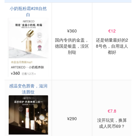
小奶瓶粉霜#28自然
白
¥360
€12
国内专供的金盖，
还是销量最好的2
德国是银盖，没区
8号色，自用送人
别哒
都好
感温变色唇膏，滋润
淡唇纹
€7.8
¥290
没开玩笑，换算
成人民币69？