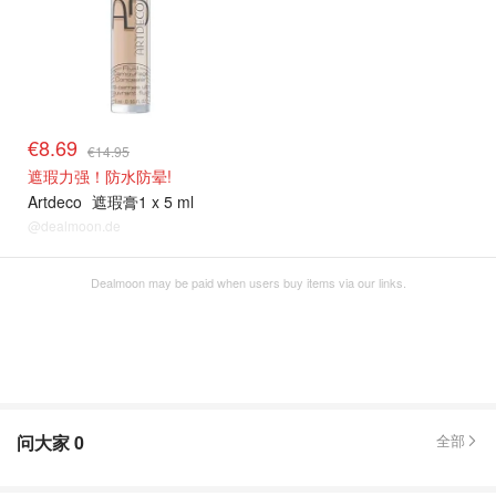
€8.69
€14.95
遮瑕力强！防水防晕!
Artdeco
遮瑕膏1 x 5 ml
@dealmoon.de
Dealmoon may be paid when users buy items via our links.
问大家
0
全部