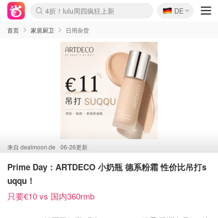
🇩🇪
4折！lulu周四疯狂上新
DE
Boticinal 夏促开抢！
还没结束！&OtherStories大促
Joybuy变相75折 随时失效
速领！Stanley独家85折
疑似霸哥！Camper额外叠85折
Zalando 奥莱闪促！每日更新
Moncler反季囤！5折起+叠9折
Coach Brooklyn仅€192
首页
家居厨卫
日用杂货
来自
dealmoon.de
06-26更新
Prime Day：ARTDECO 小奶瓶 德系粉霜 性价比吊打s
uqqu！
只要€10 vs 国内360rmb