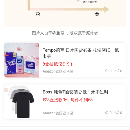
图片来自于@雅寇 ，版权属于原作者
Tempo德宝 日常囤货必备 收湿厕纸、纸
巾等
8盒抽纸仅€19！
0
0
Amazon德国亚马逊
Boss 纯色T恤套装史低！永不过时
€23直接收3件 每件不到€8
0
0
Amazon德国亚马逊