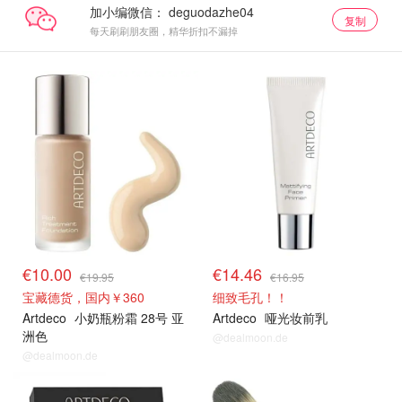
加小编微信：
复制
每天刷刷朋友圈，精华折扣不漏掉
€10.00
€14.46
€19.95
€16.95
宝藏德货，国内￥360
细致毛孔！！
Artdeco
小奶瓶粉霜 28号 亚
Artdeco
哑光妆前乳
洲色
@dealmoon.de
@dealmoon.de