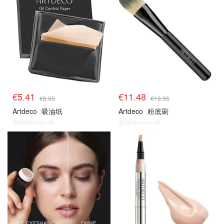
€5.41
€11.48
€8.95
€16.95
Artdeco
吸油纸
Artdeco
粉底刷
@dealmoon.de
@dealmoon.de