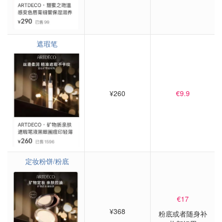
遮瑕笔
¥260
€9.9
定妆粉饼/粉底
€17
¥368
粉底或者随身补