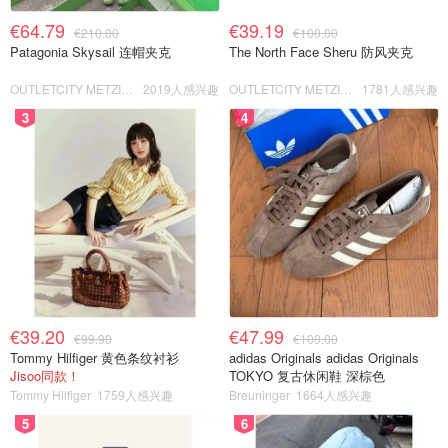
€64.79
€39.19
€210.00
€100.00
Patagonia Skysail 连帽夹克
The North Face Sheru 防风夹克
OUTLETCITY METZINGEN
2019人感兴趣
OUTLETCITY METZINGEN
1781人感兴趣
3
4
€39.20
€47.99
€99.90
€100.00
Tommy Hilfiger 黄色条纹衬衫
adidas Originals adidas Originals
Jisoo同款！
TOKYO 复古休闲鞋 深棕色
Tommy Hilfiger
1759人感兴趣
Breuninger
1664人感兴趣
5
6