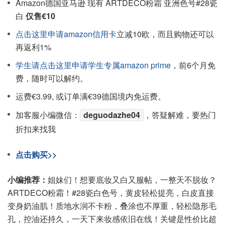
Amazon德国亚马逊 现有 ARTDECO粉霜 亚洲色号#28瓷
白
仅售€10
点击这里申请amazon信用卡
立减10欧，而且购物还可以
再返利1%
学生请点击这里申请学生专属amazon prime
，前6个月免
费，随时可以解约。
运费€3.99, 或订单满€39德国境内免运费。
加客服小编微信：
deguodazhe04
，答疑解难，要热门
折扣来找我
点击购买>>
小编推荐：
姐妹们！想要底妆又白又服帖，一整天不脱妆？
ARTDECO粉霜！#28瓷白色号，黄皮轻松提亮，白皮直接
变身奶油肌！质地水润不卡粉，叠涂也不厚重，轻松隐形毛
孔，控油还持久，一天下来妆感依旧在线！关键是性价比超