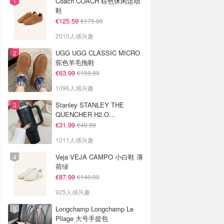
Coach COACH 棕色休闲运动
鞋
€125.59
€175.00
2010人感兴趣
UGG UGG CLASSIC MICRO
驼色羊毛拖鞋
€63.99
€159.99
1096人感兴趣
Stanley STANLEY THE
QUENCHER H2.O
FLOWSTATE 保温杯 1.18L 黑
€31.99
€49.99
色
1011人感兴趣
Veja VEJA CAMPO 小白鞋 薄
荷绿
€87.99
€140.00
925人感兴趣
Longchamp Longchamp Le
Pliage 大号手提包