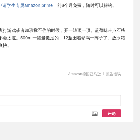
学生专属amazon prime
，前6个月免费，随时可以解约。
夜打游戏或者加班撑不住的时候，开一罐顶一顶。蓝莓味带点石榴
会太腻。500ml一罐量挺足的，12瓶囤着够喝一阵子了。放冰箱
爽快。
Amazon德国亚马逊
报告错误
评论