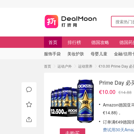
首页
排行榜
德国攻略
德国药
服饰手袋
美妆护肤
母婴儿童
金融/信用
首页
运动户外
运动营养
€10.00 Prime Day
Prime Day 
€10.00
€14.88
Amazon德国亚马
€14.88)，
订单满€49德国
费试用30天Amazo
去购买