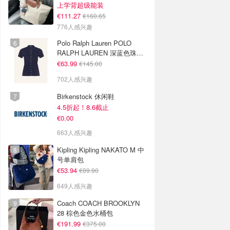
上学背超级能装
€111.27
€160.65
776人感兴趣
Polo Ralph Lauren POLO
RALPH LAUREN 深蓝色珠地
布 Polo衫
€63.99
€145.00
702人感兴趣
Birkenstock 休闲鞋
4.5折起！8.6截止
€0.00
663人感兴趣
Kipling Kipling NAKATO M 中
号单肩包
€53.94
€89.90
649人感兴趣
Coach COACH BROOKLYN
28 棕色金色水桶包
€191.99
€375.00