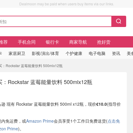
Dealmoon may be paid when users buy items via our links.
推荐
手机合同
银行卡
商家导航
抢好货
卡
家居厨卫
影视/演出/体育
个护健康
电子电脑
资讯
美
 必买：Rockstar 蓝莓能量饮料 500mlx12瓶
必买：Rockstar 蓝莓能量饮料 500mlx12瓶
逊 现有 Rockstar 蓝莓能量饮料 500ml x12瓶，现价
€10.0
(指导价
境内免运费，或
Amazon Prime
会员享受1个工作日免费送货(
点击免
n Prime
)。