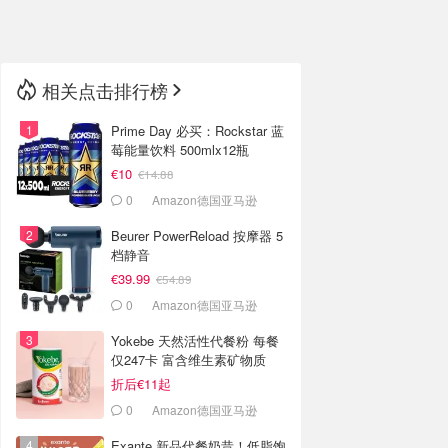
🇳🇿
新西兰
相关点击排行榜
Prime Day 必买：Rockstar 蓝
莓能量饮料 500mlx12瓶
€10
€14.88
0
Amazon德国亚马逊
Beurer PowerReload 按摩器 5
档静音
€39.99
€54.89
0
Amazon德国亚马逊
Yokebe 天然活性代餐粉 每餐
仅247卡 富含维生素矿物质
折后€11起
0
Amazon德国亚马逊
Exante 新品代餐奶昔！低脂饱