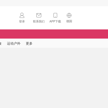
德国
登录
联系我们
APP下载
🇺🇸
美国
🇨🇳
中国
食
运动户外
更多
🇨🇦
加拿大
扫码下载 App
🇬🇧
英国
Download on the
App Store
🇩🇪
德国
Download the
Android App
🇫🇷
法国
🇮🇹
意大利
🇦🇺
澳洲