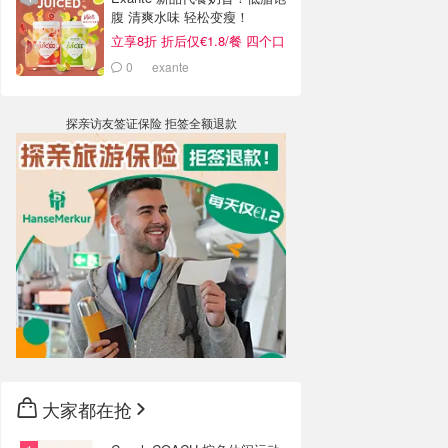
腹 清爽水味 轻松变瘦！
立享8折 折后仅€1.8/餐 四个口
味！
0
exante
探亲访友签证保险 拒签全额退款
大家都在抢