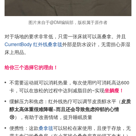
图片来自于@DM编辑部，版权属于原作者
对于场地的要求非常低，只需一张床就可以蒸桑拿。并且
CurrentBody 红外线桑拿毯
外部是防水设计，无需担心弄湿
床上用品。
给你三个选择它的理由！
不需要运动就可以消耗热量，每次使用约可消耗高达600
卡，可以在放松的过程中达到减脂目的~实现
坐躺瘦！
缓解压力和焦虑：红外线热疗可以调节皮质醇水平（
皮质
醇太高体重很难降喔~而且还会导致焦虑抑郁的心情
😢
），有助于改善情绪，提升睡眠质量
便携性：这款
桑拿毯
可以轻松在家使用，且便于存放，无
需去专门的桑拿房（在小英找个桑拿房真的得下血本！）