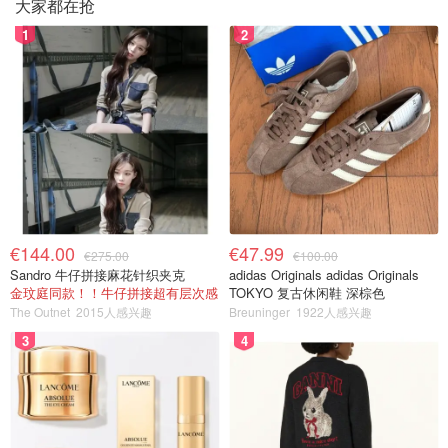
大家都在抢
1
2
€144.00
€47.99
€275.00
€100.00
Sandro 牛仔拼接麻花针织夹克
adidas Originals adidas Originals
金玟庭同款！！牛仔拼接超有层次感
TOKYO 复古休闲鞋 深棕色
The Outnet
2015人感兴趣
Breuninger
1922人感兴趣
3
4