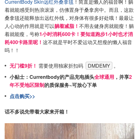
CurrentBody Skin远红外桑拿毯
！简直是懒人的福音啊！躺
着就能感受到热浪滚滚，仿佛置身于桑拿房中。而且，这款
桑拿毯还能释放出远红外线，对身体有很多好处哦！最最让
人心动的作用就是可以
躺着减脂！
不用去健身房就能瘦！躺
着就能瘦，号称
1小时消耗600卡！要知道跑步1小时也才消
耗400卡路里呢！
这不就是平时不爱运动又想瘦的懒人福音
吗！！
无门槛9折！
需要使用独家折扣码
DMDEMY
。
小贴士：Currentbody的产品充电插头
全球通用
，并享
2
年不受地区限制
的质保服务~可放心下单
点击购买>>
话不多说先带着大家来开箱！