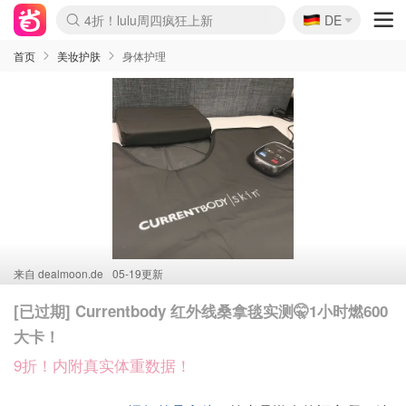
🇩🇪
4折！lulu周四疯狂上新
DE
Boticinal 夏促开抢！
还没结束！&OtherStories大促
Joybuy变相75折 随时失效
速领！Stanley独家85折
疑似霸哥！Camper额外叠85折
Zalando 奥莱闪促！每日更新
Moncler反季囤！5折起+叠9折
Coach Brooklyn仅€192
首页
美妆护肤
身体护理
来自
dealmoon.de
05-19更新
[已过期] Currentbody 红外线桑拿毯实测🤫1小时燃600
大卡！
9折！内附真实体重数据！