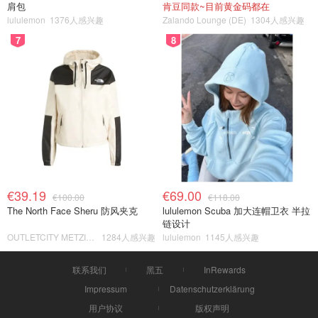
肩包
肯豆同款~目前黄金码都在
lululemon
1376人感兴趣
Zalando Lounge (DE)
1304人感兴趣
7
8
€39.19
€69.00
€100.00
€118.00
The North Face Sheru 防风夹克
lululemon Scuba 加大连帽卫衣 半拉
链设计
OUTLETCITY METZINGEN
1284人感兴趣
lululemon
1145人感兴趣
联系我们
黑五
InRewards
Impressum
Datenschutzerklärung
用户协议
版权声明