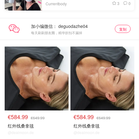
3
0
Currentbody
加小编微信：
复制
每天刷刷朋友圈，精华折扣不漏掉
热卖
热门
€584.99
€584.99
€649.99
€649.99
红外线桑拿毯
红外线桑拿毯
@dealmoon.de
@dealmoon.de