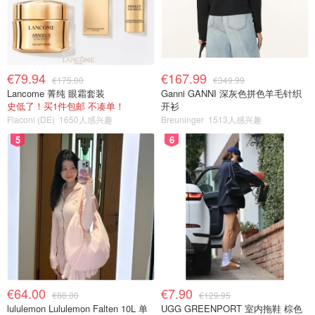
€79.94
€167.99
€175.00
€349.99
Lancome 菁纯 眼霜套装
Ganni GANNI 深灰色拼色羊毛针织
史低了！买1件包邮 不凑单！
开衫
Flaconi (DE)
1650人感兴趣
Breuninger
1513人感兴趣
5
6
€64.00
€7.90
€88.00
€129.95
lululemon Lululemon Falten 10L 单
UGG GREENPORT 室内拖鞋 棕色