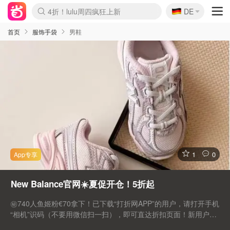
🇩🇪
4折！lulu周四疯狂上新
DE
Boticinal 夏促开抢！
还没结束！&OtherStories大促
Joybuy变相75折 随时失效
速领！Stanley独家85折
疑似霸哥！Camper额外叠85折
Zalando 奥莱闪促！每日更新
Moncler反季囤！5折起+叠9折
Coach Brooklyn仅€192
首页
服饰手袋
男鞋
1
0
New Balance官网☀️夏促开仓！5折起
㊙️740人鱼姬粉€70拿下！已下载“打折网APP”的用户，请打开手机
“相机”识码（不要用微信扫一扫），即可直达折扣页面！新用户识
别后可自行下载APP！