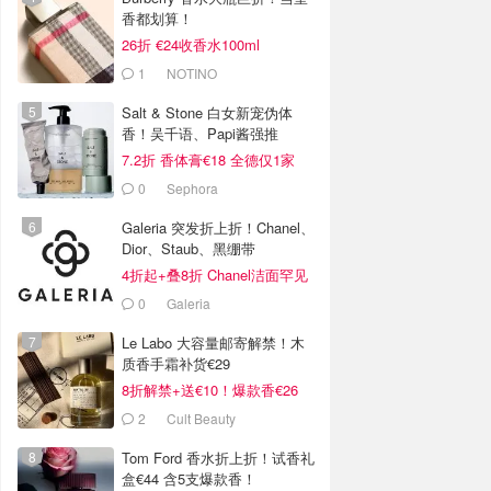
香都划算！
26折 €24收香水100ml
1
NOTINO
Salt & Stone 白女新宠伪体
香！吴千语、Papi酱强推
7.2折 香体膏€18 全德仅1家
0
Sephora
Galeria 突发折上折！Chanel、
Dior、Staub、黑绷带
4折起+叠8折 Chanel洁面罕见
€43
0
Galeria
Le Labo 大容量邮寄解禁！木
质香手霜补货€29
8折解禁+送€10！爆款香€26
2
Cult Beauty
Tom Ford 香水折上折！试香礼
盒€44 含5支爆款香！