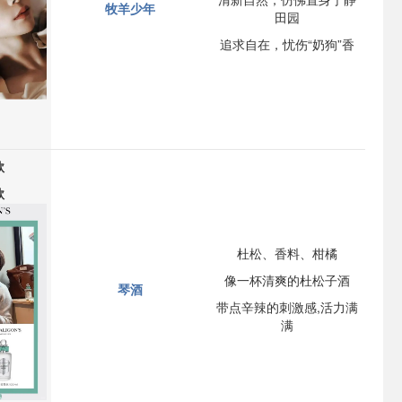
牧羊少年
田园
追求自在，忧伤“奶狗”香
款
款
杜松、香料、柑橘
像一杯清爽的杜松子酒
琴酒
带点辛辣的刺激感,活力满
满