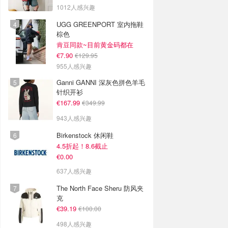
1012人感兴趣
UGG GREENPORT 室内拖鞋
棕色
肯豆同款~目前黄金码都在
€7.90
€129.95
955人感兴趣
Ganni GANNI 深灰色拼色羊毛
针织开衫
€167.99
€349.99
943人感兴趣
Birkenstock 休闲鞋
4.5折起！8.6截止
€0.00
637人感兴趣
The North Face Sheru 防风夹
克
€39.19
€100.00
498人感兴趣