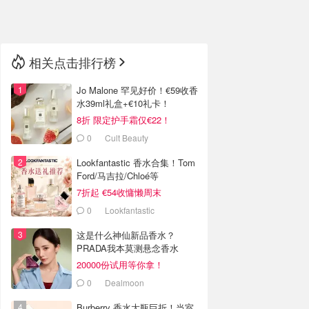
🇳🇿
新西兰
相关点击排行榜
Jo Malone 罕见好价！€59收香
水39ml礼盒+€10礼卡！
8折 限定护手霜仅€22！
0
Cult Beauty
Lookfantastic 香水合集！Tom
Ford/马吉拉/Chloé等
7折起 €54收慵懒周末
0
Lookfantastic
这是什么神仙新品香水？
PRADA我本莫测悬念香水
20000份试用等你拿！
0
Dealmoon
Burberry 香水大瓶巨折！当室