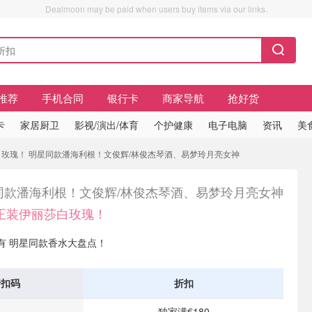
Dealmoon may be paid when users buy items via our links.
推荐
手机合同
银行卡
商家导航
抢好货
卡
家居厨卫
影视/演出/体育
个护健康
电子电脑
资讯
美
白玫瑰！ 明星同款潘海利根！文俊辉/林俊杰琴酒、易梦玲月亮女神
同款潘海利根！文俊辉/林俊杰琴酒、易梦玲月亮女神
送正装伊丽莎白玫瑰！
's 现有 明星同款香水大盘点！
折扣码
折扣
独家满€180