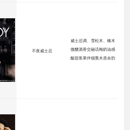
威士忌调、雪松木、橡木
微醺酒香交融话梅奶油感
不夜威士忌
酸甜浆果伴烟熏木质余韵