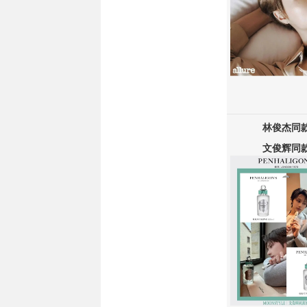
林俊杰
同
文俊辉同