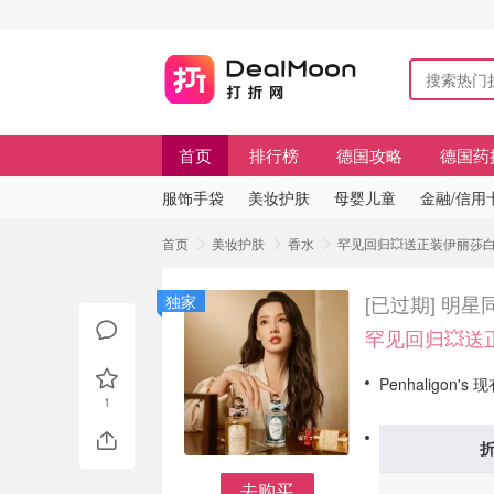
首页
排行榜
德国攻略
德国药
服饰手袋
美妆护肤
母婴儿童
金融/信用
首页
美妆护肤
香水
罕见回归💥送正装伊丽莎
[已过期]
明星
独家
罕见回归💥
Penhaligon
1
去购买