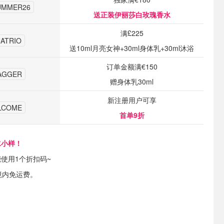
UMMER26
送正装伊丽莎白玫瑰香水
满£225
ATRIO
送10ml月亮女神+30ml身体乳+30ml沐浴
订单金额满€150
AGGER
赠身体乳30ml
新注册用户可享
LCOME
首单9折
水小样！
使用1个折扣码~
境内免运费。