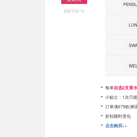
PENS
去购买
更新于06-19
LUN
SW
WE
每单
自选2支香
小贴士：1次只能
订单满€75欧洲
折扣随时变化
点击购买>>