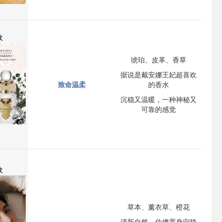
款
琥珀、皮革、香草
据说是戴安娜王妃超喜欢
致命温柔
的香水
沉稳又温暖，一种神秘又
可靠的感觉
款
草本、薰衣草、橙花
清新自然，仿佛置身宁静