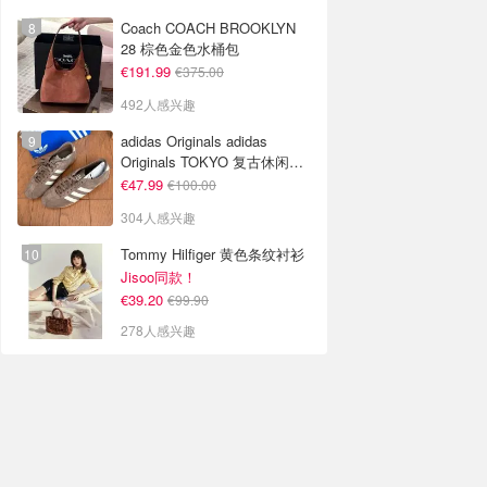
Coach COACH BROOKLYN
28 棕色金色水桶包
€191.99
€375.00
492人感兴趣
adidas Originals adidas
Originals TOKYO 复古休闲鞋
深棕色
€47.99
€100.00
304人感兴趣
Tommy Hilfiger 黄色条纹衬衫
Jisoo同款！
€39.20
€99.90
278人感兴趣