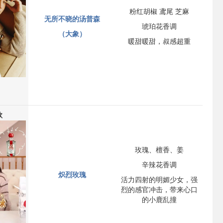
粉红胡椒 鸢尾 芝麻
无所不晓的汤普森
琥珀花香调
（大象）
暖甜暖甜，叔感超重
款
玫瑰、檀香、姜
辛辣花香调
炽烈玫瑰
活力四射的明媚少女，强
烈的感官冲击，带来心口
的小鹿乱撞