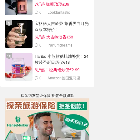
7折起 咖啡玫瑰€36
0
Lookfantastic
宝格丽大吉岭茶 茶香界白月光
双版本好价！
6折起 大吉岭淡香€53
0
Parfumdreams
Haribo 小熊软糖蜡烛补货！24
枚装圣诞日历仅€18
6折起！经典蜡烛仅€2.99
0
Amazon德国亚马逊
探亲访友签证保险 拒签全额退款