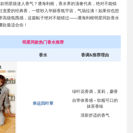
t同款明星级迷人香气？潘海利根，香水界的顶奢代表，绝对不能错
狂宠爱的经典香，一喷秒入华丽香氛宇宙，气场拉满！如果你也想
带高级氛围感，这篇帖子绝对不能错过——潘海利根明星同款香水
哪款最适合你！
明星同款热门香水推荐
香水
香调&推荐理由
款
绿叶花香调，茉莉，麝香
自带体香感～软糯可口的
幸运四叶草
抹茶香味
清新舒适的香气