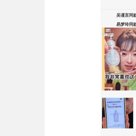
吴谨言
同
易梦玲同