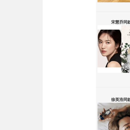
宋慧乔同
徐英浩同