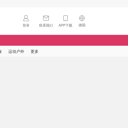
德国
登录
联系我们
APP下载
🇺🇸
美国
🇨🇳
中国
食
运动户外
更多
🇨🇦
加拿大
扫码下载 App
🇬🇧
英国
Download on the
App Store
🇩🇪
德国
Download the
Android App
🇫🇷
法国
🇮🇹
意大利
🇦🇺
澳洲