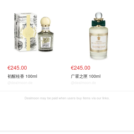
€245.00
€245.00
初醒桂香 100ml
广霍之匣 100ml
@dealmoon.de
@dealmoon.de
Dealmoon may be paid when users buy items via our links.