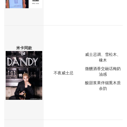
米卡同款
威士忌调、雪松木、
橡木
微醺酒香交融话梅奶
不夜威士忌
油感
酸甜浆果伴烟熏木质
余韵