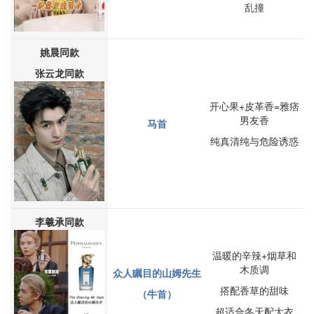
乱撞
姚晨同款
张云龙同款
开心果+皮革香=雅痞
男友香
马首
纯真清纯与危险诱惑
李羲承同款
温暖的辛辣+烟草和
木质调
众人瞩目的山姆先生
搭配香草的甜味
（牛首）
超适合冬天配大衣