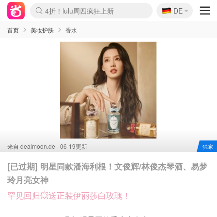
🇩🇪
4折！lulu周四疯狂上新
DE
Boticinal 夏促开抢！
还没结束！&OtherStories大促
Joybuy变相75折 随时失效
速领！Stanley独家85折
疑似霸哥！Camper额外叠85折
Zalando 奥莱闪促！每日更新
Moncler反季囤！5折起+叠9折
Coach Brooklyn仅€192
首页
美妆护肤
香水
来自
dealmoon.de
06-19更新
独家
[已过期] 明星同款潘海利根！文俊辉/林俊杰琴酒、易梦
玲月亮女神
罕见回归💥送正装伊丽莎白玫瑰！