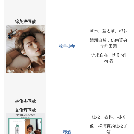
徐英浩同款
草本、薰衣草、橙花
清新自然，仿佛置身
牧羊少年
宁静田园
追求自在，忧伤“奶
狗”香
林俊杰
同款
文俊辉同款
杜松、香料、柑橘
像一杯清爽的杜松子
琴酒
酒