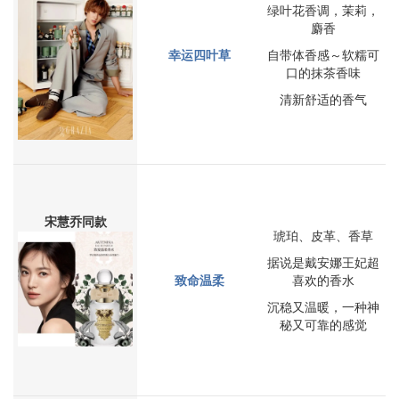
绿叶花香调，茉莉，
麝香
幸运四叶草
自带体香感～软糯可
口的抹茶香味
清新舒适的香气
宋慧乔同款
琥珀、皮革、香草
据说是戴安娜王妃超
致命温柔
喜欢的香水
沉稳又温暖，一种神
秘又可靠的感觉