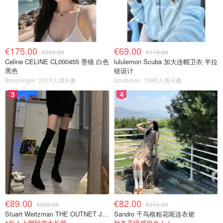
€175.00
€69.00
€350.00
€118.00
Celine CELINE CL000455 墨镜 白色
lululemon Scuba 加大连帽卫衣 半拉
黑色
链设计
Breuninger
2010人感兴趣
lululemon
1996人感兴趣
3
4
€89.00
€82.00
€850.00
€315.00
Stuart Weitzman THE OUTNET Jocey 弹力绒面过膝靴
Sandro 千鸟格粗花呢连衣裙
1折！上脚秒变大长腿
秋冬高级感担当！！