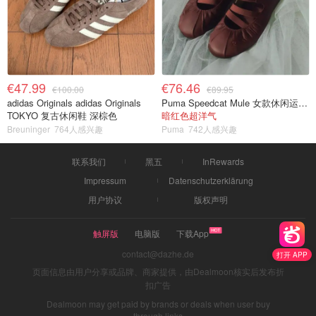
€47.99
€76.46
€100.00
€89.95
adidas Originals adidas Originals
Puma Speedcat Mule 女款休闲运动鞋
TOKYO 复古休闲鞋 深棕色
暗红色超洋气
Breuninger
764人感兴趣
Puma
742人感兴趣
联系我们
黑五
InRewards
Impressum
Datenschutzerklärung
用户协议
版权声明
触屏版
电脑版
下载App
contact@dazhe.de
打开 APP
页面信息由用户分享或品牌、商家提供，由Dealmoon核实后发布折
扣广告
Dealmoon may get paid by brands or deals when user buy
through links