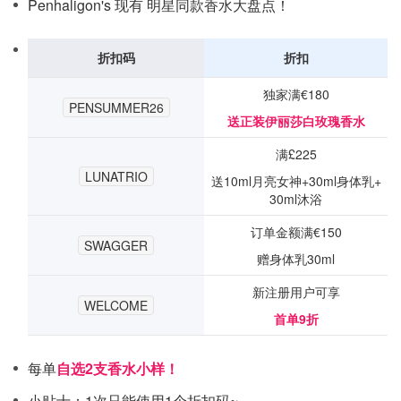
Penhaligon's 现有 明星同款香水大盘点！
折扣码
折扣
独家满€180
PENSUMMER26
送正装伊丽莎白玫瑰香水
满£225
LUNATRIO
送10ml月亮女神+30ml身体乳+
30ml沐浴
订单金额满€150
SWAGGER
赠身体乳30ml
新注册用户可享
WELCOME
首单9折
每单
自选2支香水小样！
小贴士：1次只能使用1个折扣码~