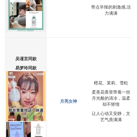
带点辛辣的刺激感,活
力满满
吴谨言
同款
易梦玲同款
橙花、茉莉、雪松
柔美花香里带着一丝
月光般的清冷，温柔
月亮女神
却不矫情
让人心动又安静，文
艺气质满满