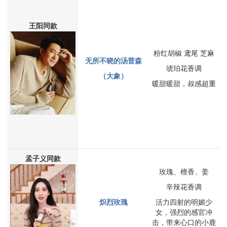
王阳同款
粉红胡椒 鸢尾 芝麻
无所不晓的汤普森
琥珀花香调
（大象）
暖甜暖甜，叔感超重
孟子义同款
玫瑰、檀香、姜
辛辣花香调
炽烈玫瑰
活力四射的明媚少
女，强烈的感官冲
击，带来心口的小鹿