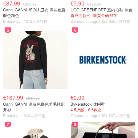
€87.99
€7.90
€269.99
€129.95
Ganni GANNI ISOLI 卫衣 深灰色拼
UGG GREENPORT 室内拖鞋 棕色
驼色粉色
肯豆同款~目前黄金码都在
Breuninger
1012人感兴趣
Zalando Lounge (DE)
955人感兴趣
5
6
€167.99
€0.00
€349.99
Ganni GANNI 深灰色拼色羊毛针织
Birkenstock 休闲鞋
开衫
4.5折起！8.6截止
Breuninger
943人感兴趣
Zalando Lounge (DE)
637人感兴趣
7
8