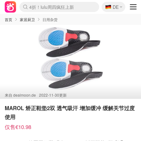
🇩🇪
4折！lulu周四疯狂上新
DE
Boticinal 夏促开抢！
还没结束！&OtherStories大促
Joybuy变相75折 随时失效
速领！Stanley独家85折
疑似霸哥！Camper额外叠85折
Zalando 奥莱闪促！每日更新
Moncler反季囤！5折起+叠9折
Coach Brooklyn仅€192
首页
家居厨卫
日用杂货
来自
dealmoon.de
2022-11-30更新
MAROL 矫正鞋垫2双 透气吸汗 增加缓冲 缓解关节过度
使用
仅售€10.98