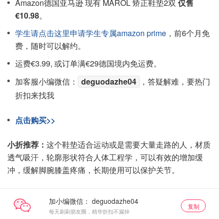
Amazon德国亚马逊 现有 MAROL 矫正鞋垫2双
仅售
€10.98
。
学生请点击这里申请学生专属amazon prime
，前6个月免
费，随时可以解约。
运费€3.99, 或订单满€29德国境内免运费。
加客服小编微信：
deguodazhe04
，答疑解难，要热门
折扣来找我
点击购买>>
小折推荐：
这个鞋垫适合运动或是需要大量走路的人，材质
透气吸汗，轮廓形状符合人体工程学，可以有效的增加缓
冲，缓解脚腕膝盖疼痛，长期使用可以保护关节。
加小编微信：
复制
每天刷刷朋友圈，精华折扣不漏掉