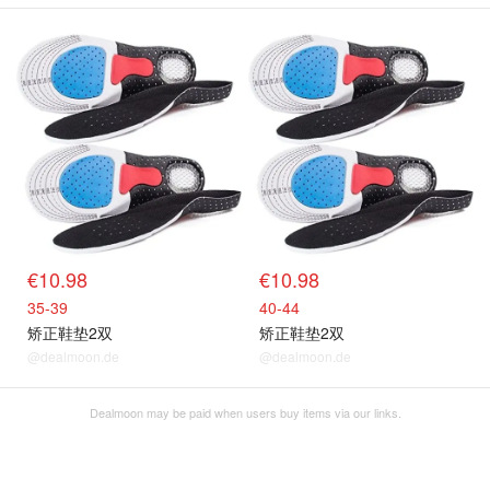
€10.98
€10.98
35-39
40-44
矫正鞋垫2双
矫正鞋垫2双
@dealmoon.de
@dealmoon.de
Dealmoon may be paid when users buy items via our links.