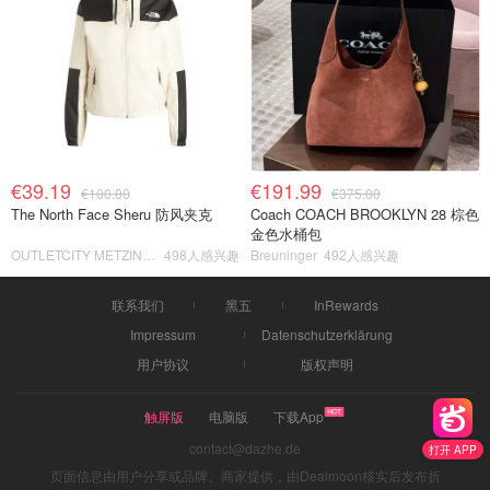
€39.19
€191.99
€100.00
€375.00
The North Face Sheru 防风夹克
Coach COACH BROOKLYN 28 棕色
金色水桶包
OUTLETCITY METZINGEN
498人感兴趣
Breuninger
492人感兴趣
联系我们
黑五
InRewards
Impressum
Datenschutzerklärung
用户协议
版权声明
触屏版
电脑版
下载App
contact@dazhe.de
打开 APP
页面信息由用户分享或品牌、商家提供，由Dealmoon核实后发布折