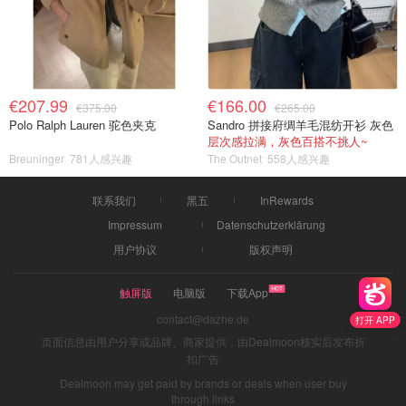
€207.99
€166.00
€375.00
€265.00
Polo Ralph Lauren 驼色夹克
Sandro 拼接府绸羊毛混纺开衫 灰色
层次感拉满，灰色百搭不挑人~
Breuninger
781人感兴趣
The Outnet
558人感兴趣
联系我们
黑五
InRewards
Impressum
Datenschutzerklärung
用户协议
版权声明
触屏版
电脑版
下载App
contact@dazhe.de
打开 APP
页面信息由用户分享或品牌、商家提供，由Dealmoon核实后发布折
扣广告
Dealmoon may get paid by brands or deals when user buy
through links