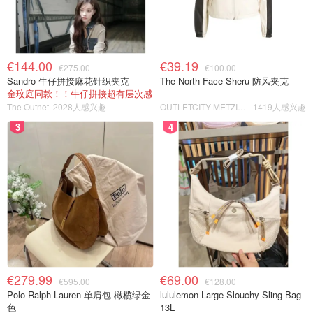
€144.00
€39.19
€275.00
€100.00
Sandro 牛仔拼接麻花针织夹克
The North Face Sheru 防风夹克
金玟庭同款！！牛仔拼接超有层次感
The Outnet
2028人感兴趣
OUTLETCITY METZINGEN
1419人感兴趣
3
4
€279.99
€69.00
€595.00
€128.00
Polo Ralph Lauren 单肩包 橄榄绿金
lululemon Large Slouchy Sling Bag
色
13L