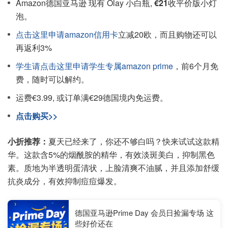
Amazon德国亚马逊 现有 Olay 小白瓶,
€21
收平价版小灯
泡。
点击这里申请amazon信用卡
立减20欧，而且购物还可以
再返利3%
学生请点击这里申请学生专属amazon prime
，前6个月免
费，随时可以解约。
运费€3.99, 或订单满€29德国境内免运费。
点击购买>>
小折推荐：
夏天已经来了，你还不够白吗？快来试试这款精
华。这款含5%的烟酰胺的精华，有效淡斑美白，抑制黑色
素。质地为半透明蛋清状，上脸清爽不油腻，并且添加舒缓
抗炎成分，有效抑制痘痘爆发。
德国亚马逊Prime Day 会员日捡漏专场 这
些好价还在