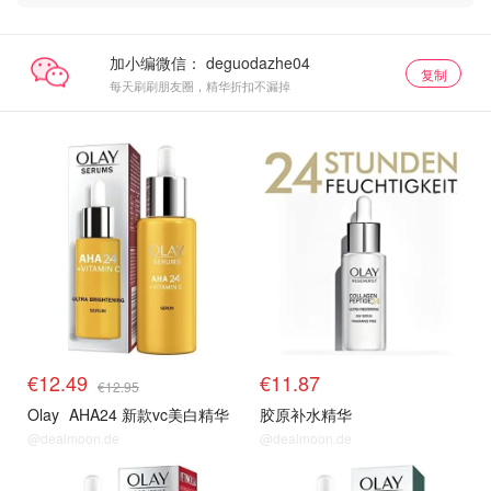
加小编微信：
复制
每天刷刷朋友圈，精华折扣不漏掉
€12.49
€11.87
€12.95
Olay
AHA24 新款vc美白精华
胶原补水精华
@dealmoon.de
@dealmoon.de