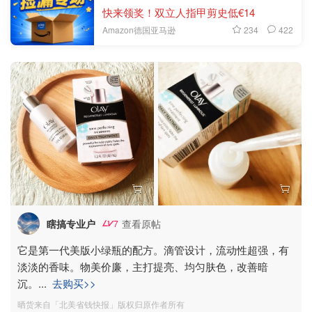
快来领奖！双立人指甲剪史低€14
234
422
Amazon德国亚马逊
瞎搞专业户
查看原帖
7
它是第一代美版小绿瓶的配方。滴管设计，流动性超强，有
淡淡的香味。物美价廉，主打提亮、均匀肤色，改善暗
沉。
...
去购买>>
晒货来自「北美省钱快报」版权归原作者所有