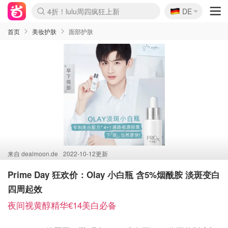
🇩🇪
4折！lulu周四疯狂上新
DE
Boticinal 夏促开抢！
还没结束！&OtherStories大促
Joybuy变相75折 随时失效
速领！Stanley独家85折
疑似霸哥！Camper额外叠85折
Zalando 奥莱闪促！每日更新
Moncler反季囤！5折起+叠9折
Coach Brooklyn仅€192
首页
美妆护肤
面部护肤
来自
dealmoon.de
2022-10-12更新
Prime Day 狂欢价：Olay 小白瓶 含5%烟酰胺 淡斑变白
四周起效
夜间视黄醇精华€14美白必备