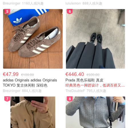
Breuninger
1160人感兴趣
lululemon
888人感兴趣
5
6
€47.99
€446.40
€100.00
€930.00
adidas Originals adidas Originals
Prada 黑色乐福鞋 真皮
TOKYO 复古休闲鞋 深棕色
经典黑色一脚蹬设计，低调百搭又高级
Breuninger
884人感兴趣
TheDoubleF
795人感兴趣
7
8