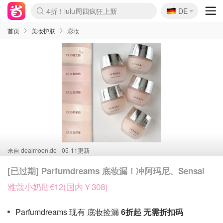
🇩🇪
4折！lulu周四疯狂上新
DE
Boticinal 夏促开抢！
还没结束！&OtherStories大促
Joybuy变相75折 随时失效
速领！Stanley独家85折
疑似霸哥！Camper额外叠85折
Zalando 奥莱闪促！每日更新
Moncler反季囤！5折起+叠9折
Coach Brooklyn仅€192
首页
美妆护肤
彩妆
来自
dealmoon.de
05-11更新
[已过期] Parfumdreams 底妆漏！冲阿玛尼、Sensai
雅蔻小奶瓶€12(国内￥308)
Parfumdreams 现有 底妆捡漏
6折起 无需折扣码