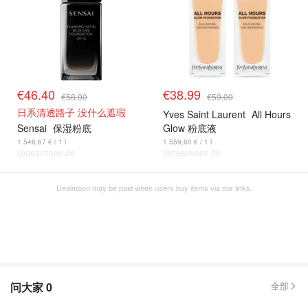
€46.40
€38.99
€58.00
€59.00
日系清透路子 没什么遮瑕
Yves Saint Laurent
All Hours
Sensai
保湿粉底
Glow 粉底液
1.546,67 € / 1 l
1.559,60 € / 1 l
@dealmoon.de
@dealmoon.de
Dealmoon may be paid when users buy items via our links.
问大家
0
全部