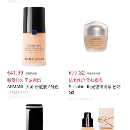
@dealmoon.de
€41.99
€77.32
€57.00
€130.00
断货好久 干皮亲妈
抗老修护 贵妇粉底
ARMANI
大师 粉底液 2号色
Shiseido
时光琉璃御藏 粉霜
G3
1.399,67 € / 1 l
@dealmoon.de
@dealmoon.de