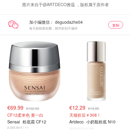
图片来自于@ARTDECO雅蔻 ，版权属于原作者
加小编微信：
复制
每天刷刷朋友圈，精华折扣不漏掉
€69.99
€12.29
€102.00
€19.95
CF12柔米色 黄一白
天猫折后￥308！
Sensai
粉底霜 CF12
Artdeco
小奶瓶粉底 N10
2,333.00 € / 1 l
@dealmoon.de