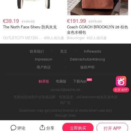
€39.19
€191.99
€100.00
€375.00
The North Face Sheru 防风夹克
Coach COACH BROOKLYN 28 棕色
金色水桶包
OUTLETCITY METZINGEN
498人感兴趣
Breuninger
492人感兴趣
联系我们
黑五
InRewards
Impressum
Datenschutzerklärung
用户协议
版权声明
触屏版
电脑版
下载App
contact@dazhe.de
打开 APP
页面信息由用户分享或品牌、商家提供，由Dealmoon核实后发布折
扣广告
Dealmoon may get paid by brands or deals when user buy
through links
立即购买
评论
分享
打开 APP