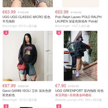
€63.99
€63.99
€159.99
€145.00
UGG UGG CLASSIC MICRO 驼色
Polo Ralph Lauren POLO RALPH
羊毛拖鞋
LAUREN 深蓝色珠地布 Polo衫
Breuninger
2015人感兴趣
Breuninger
1437人感兴趣
3
4
€87.99
€7.90
€269.99
€129.95
Ganni GANNI ISOLI 卫衣 深灰色拼
UGG GREENPORT 室内拖鞋 棕色
驼色粉色
肯豆同款~目前黄金码都在
Breuninger
1012人感兴趣
Zalando Lounge (DE)
955人感兴趣
5
6