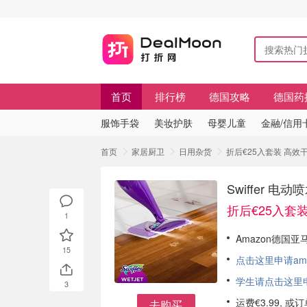
首页
排行榜
德国攻略
德国药
服饰手袋
美妆护肤
母婴儿童
金融/信用
首页
家居厨卫
日用杂货
折后€25入套装 高效干
Swiffer 
折后€25入套
1
Amazon德国亚马
15
点击这里申请am
学生请点击这里申请
3
运费€3.99, 
去购买