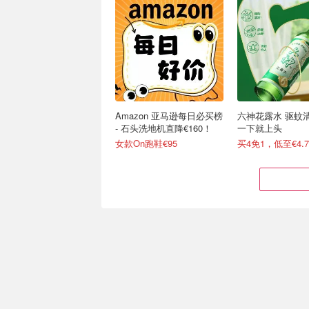
Amazon 亚马逊每日必买榜
六神花露水 驱蚊
- 石头洗地机直降€160！
一下就上头
女款On跑鞋€95
买4免1，低至€4.7
Stanley x Kacey 联名系列
Stanley官网⚡️限