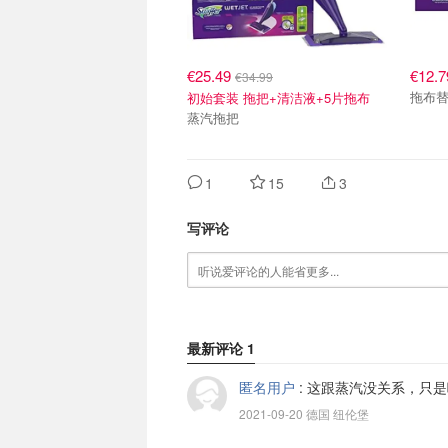
€25.49
€12.7
€34.99
拖布替
初始套装 拖把+清洁液+5片拖布
蒸汽拖把
1
15
3
写评论
最新评论
1
匿名用户
:
这跟蒸汽没关系，只是
2021-09-20 德国 纽伦堡