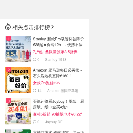
🇳🇿
新西兰
相关点击排行榜
Stanley 新款Pro吸管杯首降价
€28起🔥保冷12h+，便携不漏
水
7折起+叠限量独家8.5折券
0
Stanley 1913
Amazon 亚马逊每日必买榜 -
石头洗地机直降€160！
女款On跑鞋€95
14
Amazon德国亚马逊
买纸还得看Joybuy！厕纸、厨
房纸、纸巾全买4免1
变相5折起 90抽纸巾才€0.22/
包
0
Joybuy DE
六神花露水 驱蚊清凉，闻一下