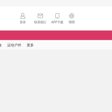
德国
登录
联系我们
APP下载
🇺🇸
美国
🇨🇳
中国
食
运动户外
更多
🇨🇦
加拿大
扫码下载 App
🇬🇧
英国
Download on the
App Store
🇩🇪
德国
Download the
Android App
🇫🇷
法国
🇮🇹
意大利
🇦🇺
澳洲