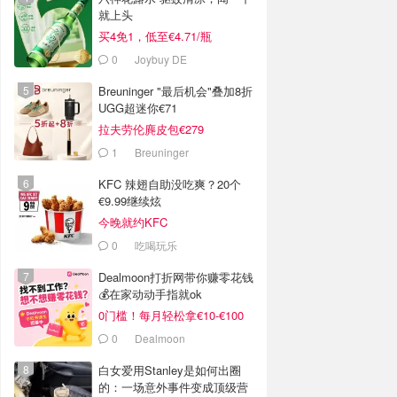
就上头
买4免1，低至€4.71/瓶
0
Joybuy DE
Breuninger "最后机会"叠加8折
UGG超迷你€71
拉夫劳伦麂皮包€279
1
Breuninger
KFC 辣翅自助没吃爽？20个
€9.99继续炫
今晚就约KFC
0
吃喝玩乐
Dealmoon打折网带你赚零花钱
💰在家动动手指就ok
0门槛！每月轻松拿€10-€100
0
Dealmoon
白女爱用Stanley是如何出圈
的：一场意外事件变成顶级营