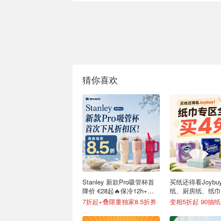
猜你喜欢
Stanley 新款Pro吸管杯首
买纸还得看Joybu
降价 €28起🔥保冷12h+，
纸、厨房纸、纸巾
便携不漏水
7折起+叠限量独家8.5折券