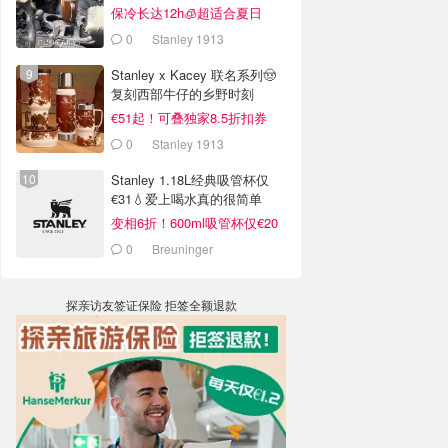
销案例
保冷长达12h🧊超适合夏日
0
Stanley 1913
Stanley x Kacey 联名系列🤠
复刻西部牛仔的乡野时刻
€51起！可叠独家8.5折扣券
0
Stanley 1913
Stanley 1.18L经典吸管杯仅
€31💧爱上喝水真的很简单
变相6折！600ml吸管杯仅€20
0
Breuninger
探亲访友签证保险 拒签全额退款