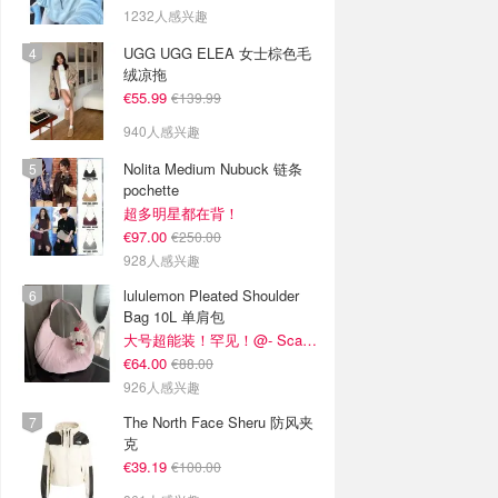
1232人感兴趣
UGG UGG ELEA 女士棕色毛
绒凉拖
€55.99
€139.99
940人感兴趣
Nolita Medium Nubuck 链条
pochette
超多明星都在背！
€97.00
€250.00
928人感兴趣
lululemon Pleated Shoulder
Bag 10L 单肩包
大号超能装！罕见！@- Scarlett
€64.00
€88.00
926人感兴趣
The North Face Sheru 防风夹
克
€39.19
€100.00