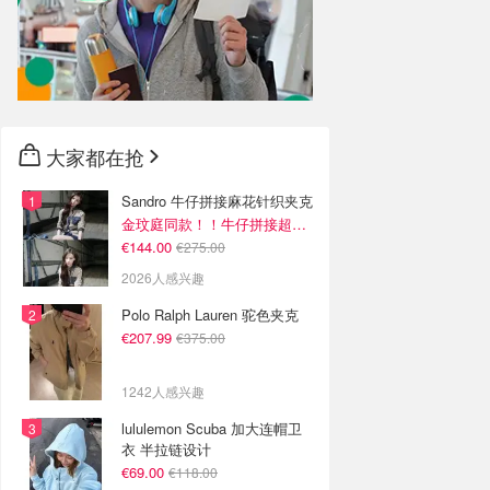
大家都在抢
Sandro 牛仔拼接麻花针织夹克
金玟庭同款！！牛仔拼接超有层次感
€144.00
€275.00
2026人感兴趣
Polo Ralph Lauren 驼色夹克
€207.99
€375.00
1242人感兴趣
lululemon Scuba 加大连帽卫
衣 半拉链设计
€69.00
€118.00