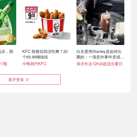
清凉，闻
KFC 辣翅自助没吃爽？20
白女爱用Stanley是如何出
个€9.99继续炫
圈的：一场意外事件变成顶
级营销案例
1/瓶
今晚就约KFC
保冷长达12h🧊超适合夏日
展开更多
时免费DIY
Lidl 夏促限时冲！Puma 短
樊振东杜塞俱乐部首秀💥