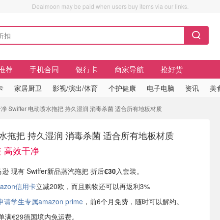
Dealmoon may be paid when users buy items via our links.
推荐
手机合同
银行卡
商家导航
抢好货
卡
家居厨卫
影视/演出/体育
个护健康
电子电脑
资讯
美
净 Swiffer 电动喷水拖把 持久湿润 消毒杀菌 适合所有地板材质
电动喷水拖把 持久湿润 消毒杀菌 适合所有地板材质
装 高效干净
逊 现有 Swiffer新品蒸汽拖把 折后
€30
入套装。
azon信用卡
立减20欧，而且购物还可以再返利3%
学生专属amazon prime
，前6个月免费，随时可以解约。
或订单满€29德国境内免运费。