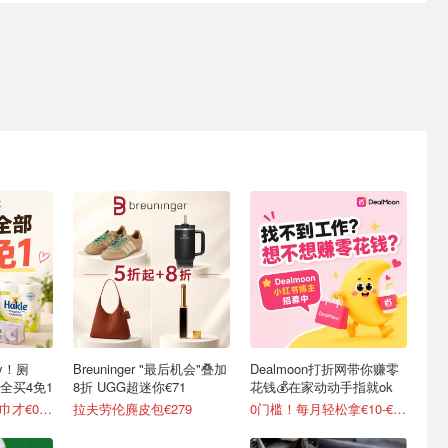
y！厕
Breuninger "最后机会"叠加
Dealmoon打折网带你赚零
全买4免1
8折 UGG超迷你€71
花钱💰在家动动手指就ok
变相5折起 90抽纸巾才€0.22/包
拉夫劳伦麂皮包€279
0门槛！每月轻松拿€10-€100