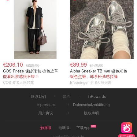
€206.10
€89.99
€229.00
€170.00
COS Frieze 保龄球包 棕色皮革
Aloha Sneaker TB.490 银色米色
能看出质感很不错！
银色点缀，韩系松弛感拉满
COS
810人感兴趣
Breuninger
648人感兴趣
联系我们
黑五
InRewards
Impressum
Datenschutzerklärung
用户协议
版权声明
触屏版
电脑版
下载App
contact@dazhe.de
打开 APP