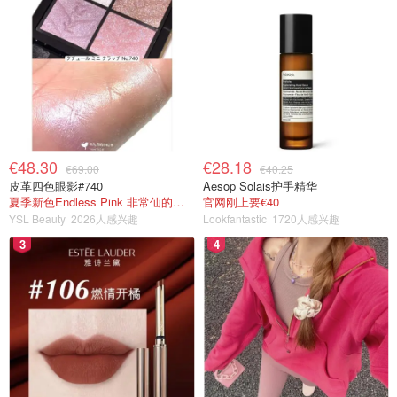
€48.30
€28.18
€69.00
€40.25
皮革四色眼影#740
Aesop Solais护手精华
夏季新色Endless Pink 非常仙的亮片盘！
官网刚上要€40
YSL Beauty
2026人感兴趣
Lookfantastic
1720人感兴趣
3
4