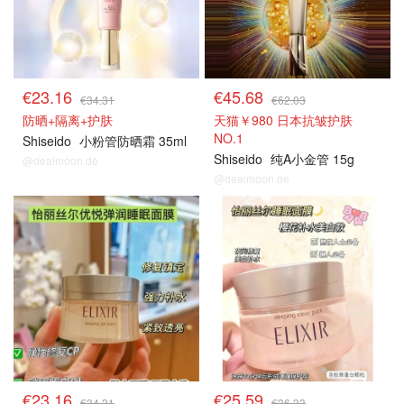
€23.16
€45.68
€34.31
€62.03
防晒+隔离+护肤
天猫￥980 日本抗皱护肤
NO.1
Shiseido
小粉管防晒霜 35ml
Shiseido
纯A小金管 15g
@dealmoon.de
@dealmoon.de
€23.16
€25.59
€34.31
€36.33