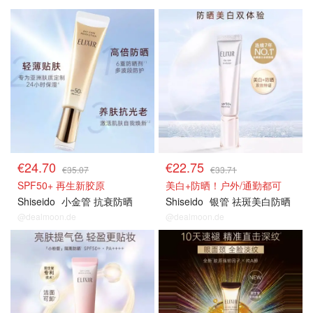
€24.70
€22.75
€35.07
€33.71
SPF50+ 再生新胶原
美白+防晒！户外/通勤都可
Shiseido
小金管 抗衰防晒
Shiseido
银管 祛斑美白防晒
@dealmoon.de
@dealmoon.de