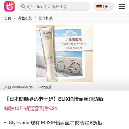
🇩🇪
4折！lulu周四疯狂上新
DE
Boticinal 夏促开抢！
还没结束！&OtherStories大促
Joybuy变相75折 随时失效
速领！Stanley独家85折
疑似霸哥！Camper额外叠85折
Zalando 奥莱闪促！每日更新
Moncler反季囤！5折起+叠9折
Coach Brooklyn仅€192
首页
美妆护肤
面部护肤
来自
dealmoon.de
06-22更新
【日本防晒界の老干妈】ELIXIR怡丽丝尔防晒
蝉联10年销冠🏆到手€24
Stylevana 现有 ELIXIR怡丽丝尔 防晒霜
6折起