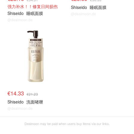
强力补水！！修复日间损伤
Shiseido
睡眠面膜
Shiseido
睡眠面膜
@dealmoon.de
@dealmoon.de
€14.33
€21.23
Shiseido
洗面啫喱
@dealmoon.de
Dealmoon may be paid when users buy items via our links.