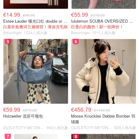
€14.99
€55.99
€46.00
€118.00
Estee Lauder 哑光口红 double or nothing色号
lululemon SCUBA OVERSIZED 半拉链卫衣 紫红色
白菜价捡雅诗兰黛细管！薄涂没毛病
巨显白的颜色！新一轮降价！
Breuninger
1224人感兴趣
Breuninger
1011人感兴趣
5
6
€59.99
€456.79
€270.00
€1140.00
Holzweiler 流苏可颂包
Moose Knuckles Debbie Bomber 羽
绒服
OUTLETCITY METZINGEN
942人感兴趣
OUTLETCITY METZINGEN
829人感兴趣
7
8