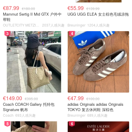
€87.99
€55.99
€180.00
€139.99
Mammut Sertig II Mid GTX 户外中
UGG UGG ELEA 女士棕色毛绒凉拖
帮鞋
OUTLETCITY METZINGEN
2037人感兴趣
Breuninger
1204人感兴趣
3
4
€149.00
€47.99
€395.00
€100.00
Coach COACH Gallery 托特包
adidas Originals adidas Originals
Signature 帆布
TOKYO 复古休闲鞋 深棕色
Coach
693人感兴趣
Breuninger
689人感兴趣
5
6