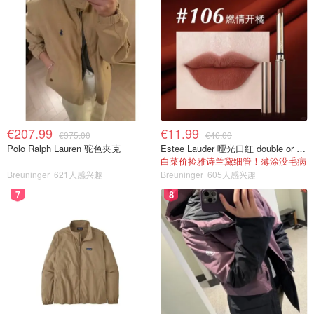
€207.99
€11.99
€375.00
€46.00
Polo Ralph Lauren 驼色夹克
Estee Lauder 哑光口红 double or nothing色号
白菜价捡雅诗兰黛细管！薄涂没毛病
Breuninger
621人感兴趣
Breuninger
605人感兴趣
7
8