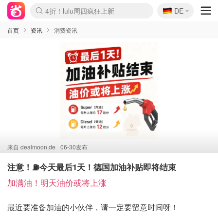
🇩🇪
4折！lulu周四疯狂上新
DE
Boticinal 夏促开抢！
还没结束！&OtherStories大促
Joybuy变相75折 随时失效
速领！Stanley独家85折
疑似霸哥！Camper额外叠85折
Zalando 奥莱闪促！每日更新
Moncler反季囤！5折起+叠9折
Coach Brooklyn仅€192
首页
资讯
消费资讯
来自
dealmoon.de
06-30发布
注意！⛽今天最后1天！德国加油补贴即将结束
加满油！明天油价或将上涨
最近要准备加油的小伙伴，请一定要留意时间呀！